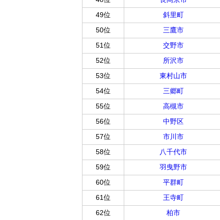
49位
斜里町
50位
三鷹市
51位
交野市
52位
所沢市
53位
東村山市
54位
三郷町
55位
高槻市
56位
中野区
57位
市川市
58位
八千代市
59位
羽曳野市
60位
平群町
61位
王寺町
62位
柏市