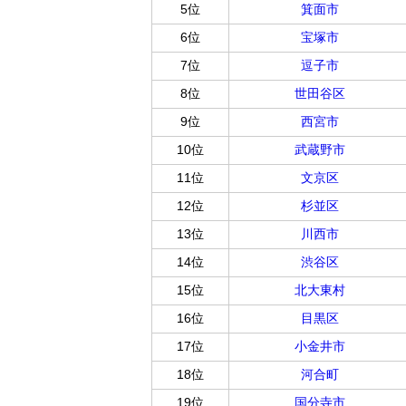
5位
箕面市
6位
宝塚市
7位
逗子市
8位
世田谷区
9位
西宮市
10位
武蔵野市
11位
文京区
12位
杉並区
13位
川西市
14位
渋谷区
15位
北大東村
16位
目黒区
17位
小金井市
18位
河合町
19位
国分寺市