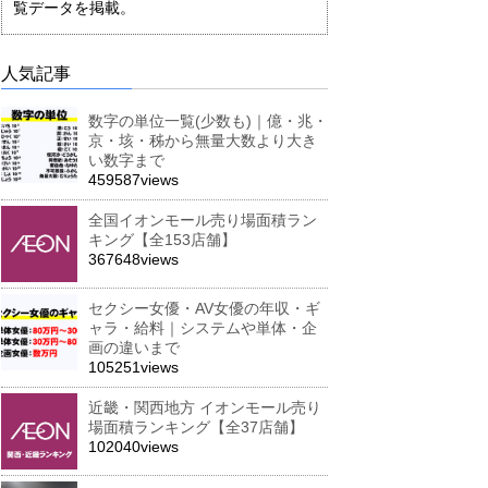
覧データを掲載。
人気記事
数字の単位一覧(少数も)｜億・兆・
京・垓・秭から無量大数より大き
い数字まで
459587views
全国イオンモール売り場面積ラン
キング【全153店舗】
367648views
セクシー女優・AV女優の年収・ギ
ャラ・給料｜システムや単体・企
画の違いまで
105251views
近畿・関西地方 イオンモール売り
場面積ランキング【全37店舗】
102040views