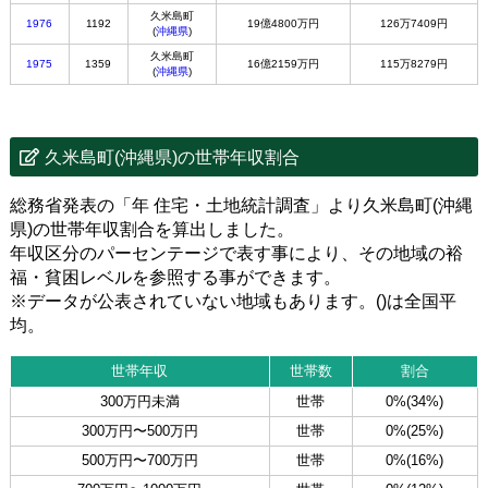
久米島町
1976
1192
19億4800万円
126万7409円
(
沖縄県
)
久米島町
1975
1359
16億2159万円
115万8279円
(
沖縄県
)
久米島町(沖縄県)の世帯年収割合
総務省発表の「年 住宅・土地統計調査」より久米島町(沖縄
県)の世帯年収割合を算出しました。
年収区分のパーセンテージで表す事により、その地域の裕
福・貧困レベルを参照する事ができます。
※データが公表されていない地域もあります。()は全国平
均。
世帯年収
世帯数
割合
300万円未満
世帯
0%(34%)
300万円〜500万円
世帯
0%(25%)
500万円〜700万円
世帯
0%(16%)