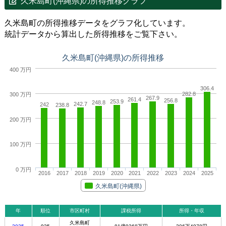
久米島町(沖縄県)の所得推移グラフ
久米島町の所得推移データをグラフ化しています。
統計データから算出した所得推移をご覧下さい。
久米島町(沖縄県)の所得推移
400 万円
306.4
282.8
300 万円
267.9
261.4
256.8
253.9
248.8
242.7
242
238.8
200 万円
100 万円
0 万円
2016
2017
2018
2019
2020
2021
2022
2023
2024
2025
久米島町(沖縄県)
年
順位
市区町村
課税所得
所得・年収
久米島町