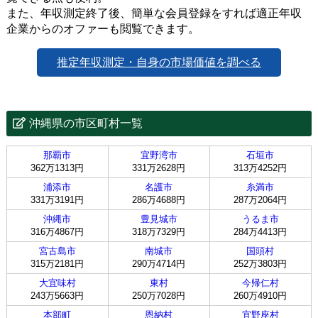
また、年収測定終了後、簡単な会員登録をすれば適正年収
企業からのオファーも閲覧できます。
推定年収測定・自身の市場価値を調べる
沖縄県の市区町村一覧
那覇市
宜野湾市
石垣市
362万1313円
331万2628円
313万4252円
浦添市
名護市
糸満市
331万3191円
286万4688円
287万2064円
沖縄市
豊見城市
うるま市
316万4867円
318万7329円
284万4413円
宮古島市
南城市
国頭村
315万2181円
290万4714円
252万3803円
大宜味村
東村
今帰仁村
243万5663円
250万7028円
260万4910円
本部町
恩納村
宜野座村