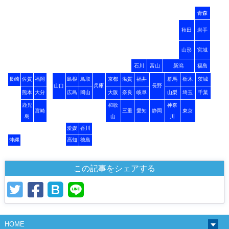
青森
秋田
岩手
山形
宮城
石川
富山
新潟
福島
長崎
佐賀
福岡
島根
鳥取
京都
滋賀
福井
群馬
栃木
茨城
山口
兵庫
長野
熊本
大分
広島
岡山
大阪
奈良
岐阜
山梨
埼玉
千葉
鹿児
和歌
神奈
宮崎
三重
愛知
静岡
東京
島
山
川
愛媛
香川
沖縄
高知
徳島
この記事をシェアする
HOME