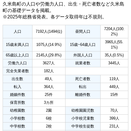
久米島町の人口や労働力人口、出生・死亡者数など久米島
町の基礎データを掲載。
※2025年総務省発表。各データ取得年は不規則。
7204人(100.
人口
7192人(1494位)
昼間人口
2%)
3965人(55.
15歳未満人口
1075人(14.9%)
15歳~64歳人口
1%)
65歳以上人口
2145人(29.8%)
外国人人口
35人(0.5%)
労働力人口
3627人
就業者数
3445人
完全失業者数
182人
出生数
49人
死亡者数
119人
転入
364人
転出
449人
婚姻件数
25件
離婚件数
15件
保育所数
3カ所
幼稚園数
2園
幼稚園園児数
70人
小学校数
6校
小学校児童数
399人
中学校数
2校
中学校生徒数
231人