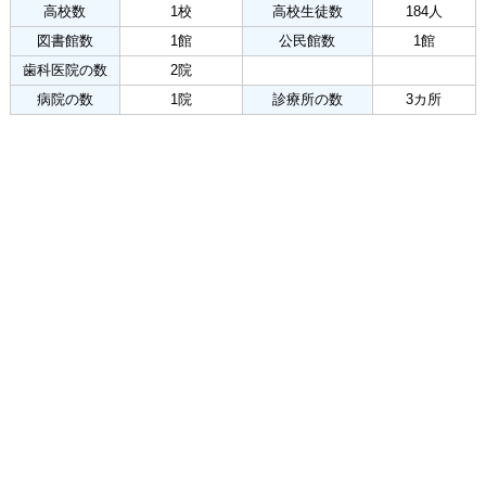
高校数
1校
高校生徒数
184人
図書館数
1館
公民館数
1館
歯科医院の数
2院
病院の数
1院
診療所の数
3カ所