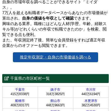
自身の市場年収を調べることができるサイト「ミイダ
ス」。
7万人を超える転職者データベースからあなたの市場価値が
算出され、
自身の価値を年収として確認
できます。
興味のある業界、職種にはどんな人材(学歴、年齢、経験ス
キル等)がどれくらいの年収で転職できたのか」を検索、閲
覧できる点も便利。
また、年収測定終了後、簡単な会員登録をすれば適正年収
企業からのオファーも閲覧できます。
推定年収測定・自身の市場価値を調べる
千葉県の市区町村一覧
千葉市
銚子市
市川市
415万8338円
318万3825円
440万6194円
船橋市
館山市
木更津市
409万8317円
448万9663円
382万4530円