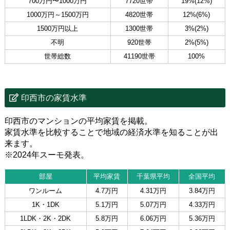
700万円〜1000万円
7720世帯
19%(12%)
1000万円～1500万円
4820世帯
12%(6%)
1500万円以上
1300世帯
3%(2%)
不明
920世帯
2%(5%)
世帯総数
41190世帯
100%
印西市の家賃水準
印西市のマンションの平均家賃を掲載。
家賃水準を比較することで地域の経済水準を知ることが出
来ます。
※2024年スーモ発表。
部屋
平均家賃
千葉県平均
全国平均
ワンルーム
4.7万円
4.31万円
3.84万円
1K・1DK
5.1万円
5.07万円
4.33万円
1LDK・2K・2DK
5.8万円
6.06万円
5.36万円