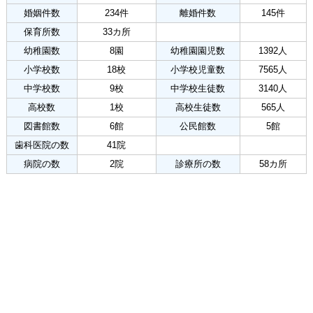
婚姻件数
234件
離婚件数
145件
保育所数
33カ所
幼稚園数
8園
幼稚園園児数
1392人
小学校数
18校
小学校児童数
7565人
中学校数
9校
中学校生徒数
3140人
高校数
1校
高校生徒数
565人
図書館数
6館
公民館数
5館
歯科医院の数
41院
病院の数
2院
診療所の数
58カ所