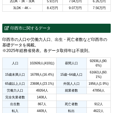
2LDK・3K・3DK
5.9万円
7.04万円
6.26万円
3LDK・4K～
8.4万円
9.07万円
7.56万円
印西市に関するデータ
印西市の人口や労働力人口、出生・死亡者数など印西市の
基礎データを掲載。
※2025年総務省発表。各データ取得年は不規則。
92936人(90.
人口
102609人(410位)
昼間人口
6%)
61663人(60.
15歳未満人口
16789人(16.4%)
15歳~64歳人口
1%)
65歳以上人口
23698人(23.1%)
外国人人口
1956人(1.9%)
労働力人口
49264人
就業者数
47856人
完全失業者数
1408人
出生数
867人
死亡者数
912人
転入
4409人
転出
4622人