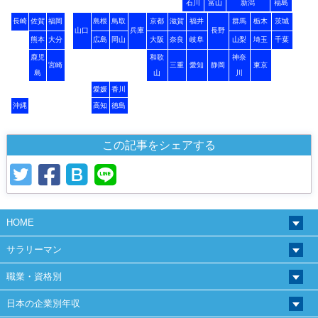
石川
富山
新潟
福島
長崎
佐賀
福岡
島根
鳥取
京都
滋賀
福井
群馬
栃木
茨城
山口
兵庫
長野
熊本
大分
広島
岡山
大阪
奈良
岐阜
山梨
埼玉
千葉
鹿児
和歌
神奈
宮崎
三重
愛知
静岡
東京
島
山
川
愛媛
香川
沖縄
高知
徳島
この記事をシェアする
HOME
サラリーマン
職業・資格別
日本の企業別年収