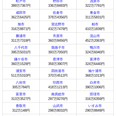
松戸市
野田市
茂原市
389万7367円
336万8493円
322万7791円
成田市
佐倉市
東金市
362万6425円
378万4356円
311万5831円
旭市
習志野市
柏市
316万8871円
432万7479円
410万1839円
勝浦市
市原市
流山市
311万7319円
360万8456円
452万2063円
八千代市
我孫子市
鴨川市
395万5031円
393万7050円
324万6040円
鎌ケ谷市
君津市
富津市
360万1529円
359万3907円
324万6440円
浦安市
四街道市
袖ケ浦市
511万5310円
370万4512円
368万1013円
八街市
印西市
白井市
305万784円
418万1213円
390万1006円
富里市
南房総市
匝瑳市
313万3527円
287万9276円
316万6359円
香取市
山武市
いすみ市
312万148円
298万8032円
290万8849円