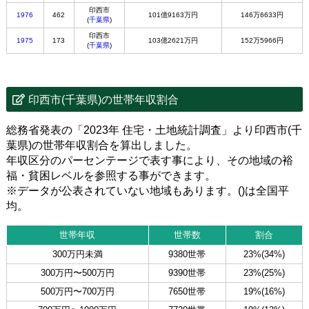
印西市
1976
462
101億9163万円
146万6633円
(
千葉県
)
印西市
1975
173
103億2621万円
152万5966円
(
千葉県
)
印西市(千葉県)の世帯年収割合
総務省発表の「2023年 住宅・土地統計調査」より印西市(千
葉県)の世帯年収割合を算出しました。
年収区分のパーセンテージで表す事により、その地域の裕
福・貧困レベルを参照する事ができます。
※データが公表されていない地域もあります。()は全国平
均。
世帯年収
世帯数
割合
300万円未満
9380世帯
23%(34%)
300万円〜500万円
9390世帯
23%(25%)
500万円〜700万円
7650世帯
19%(16%)