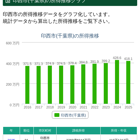
印西市(千葉県)の所得推移グラフ
印西市の所得推移データをグラフ化しています。
統計データから算出した所得推移をご覧下さい。
印西市(千葉県)の所得推移
600 万円
428.6
418.1
399.2
391.9
384.8
378.4
374.9
374.5
400 万円
371.5
371.3
200 万円
0 万円
2016
2017
2018
2019
2020
2021
2022
2023
2024
2025
印西市(千葉県)
年
順位
市区町村
課税所得
所得・年収
印西市