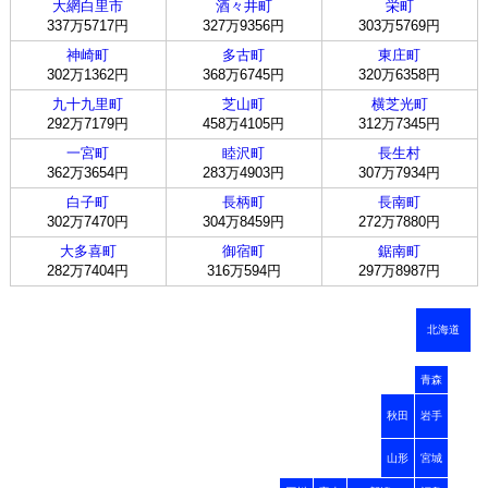
大網白里市
酒々井町
栄町
337万5717円
327万9356円
303万5769円
神崎町
多古町
東庄町
302万1362円
368万6745円
320万6358円
九十九里町
芝山町
横芝光町
292万7179円
458万4105円
312万7345円
一宮町
睦沢町
長生村
362万3654円
283万4903円
307万7934円
白子町
長柄町
長南町
302万7470円
304万8459円
272万7880円
大多喜町
御宿町
鋸南町
282万7404円
316万594円
297万8987円
北海道
青森
秋田
岩手
山形
宮城