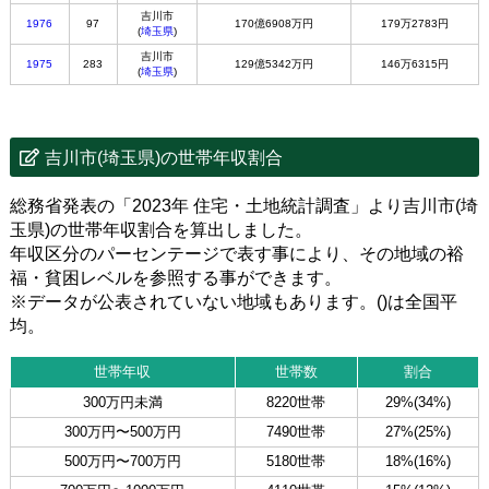
吉川市
1976
97
170億6908万円
179万2783円
(
埼玉県
)
吉川市
1975
283
129億5342万円
146万6315円
(
埼玉県
)
吉川市(埼玉県)の世帯年収割合
総務省発表の「2023年 住宅・土地統計調査」より吉川市(埼
玉県)の世帯年収割合を算出しました。
年収区分のパーセンテージで表す事により、その地域の裕
福・貧困レベルを参照する事ができます。
※データが公表されていない地域もあります。()は全国平
均。
世帯年収
世帯数
割合
300万円未満
8220世帯
29%(34%)
300万円〜500万円
7490世帯
27%(25%)
500万円〜700万円
5180世帯
18%(16%)