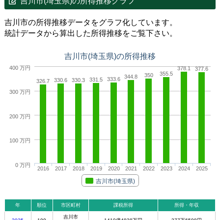
吉川市(埼玉県)の所得推移グラフ
吉川市の所得推移データをグラフ化しています。
統計データから算出した所得推移をご覧下さい。
吉川市(埼玉県)の所得推移
400 万円
378.1
377.6
355.5
350
344.8
333.6
331.5
330.6
330.3
326.7
300 万円
200 万円
100 万円
0 万円
2016
2017
2018
2019
2020
2021
2022
2023
2024
2025
吉川市(埼玉県)
年
順位
市区町村
課税所得
所得・年収
吉川市