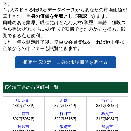
ス」。
7万人を超える転職者データベースからあなたの市場価値が
算出され、
自身の価値を年収として確認
できます。
興味のある業界、職種にはどんな人材(学歴、年齢、経験ス
キル等)がどれくらいの年収で転職できたのか」を検索、閲
覧できる点も便利。
また、年収測定終了後、簡単な会員登録をすれば適正年収
企業からのオファーも閲覧できます。
推定年収測定・自身の市場価値を調べる
埼玉県の市区町村一覧
さいたま市
川越市
熊谷市
438万7454円
372万1884円
351万7845円
川口市
行田市
秩父市
392万5082円
322万3615円
312万4984円
所沢市
飯能市
加須市