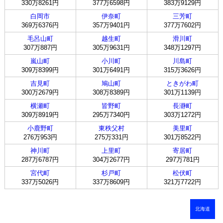
330万8261円
377万6598円
383万9129円
白岡市
伊奈町
三芳町
369万6376円
357万9401円
377万7602円
毛呂山町
越生町
滑川町
307万887円
305万9631円
348万1297円
嵐山町
小川町
川島町
309万8399円
301万6491円
315万3626円
吉見町
鳩山町
ときがわ町
300万2679円
308万8389円
301万1139円
横瀬町
皆野町
長瀞町
309万8919円
295万7340円
303万1272円
小鹿野町
東秩父村
美里町
276万953円
275万331円
301万8522円
神川町
上里町
寄居町
287万6787円
304万2677円
297万781円
宮代町
杉戸町
松伏町
337万5026円
337万8609円
321万7722円
北海道