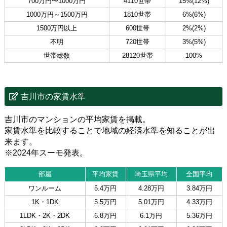
700万円〜1000万円
4110世帯
15%(12%)
1000万円～1500万円
1810世帯
6%(6%)
1500万円以上
600世帯
2%(2%)
不明
720世帯
3%(5%)
世帯総数
28120世帯
100%
吉川市の家賃水準
吉川市のマンションの平均家賃を掲載。
家賃水準を比較することで地域の経済水準を知ることが出
来ます。
※2024年スーモ発表。
部屋
平均家賃
埼玉県平均
全国平均
ワンルーム
5.4万円
4.28万円
3.84万円
1K・1DK
5.5万円
5.01万円
4.33万円
1LDK・2K・2DK
6.8万円
6.1万円
5.36万円