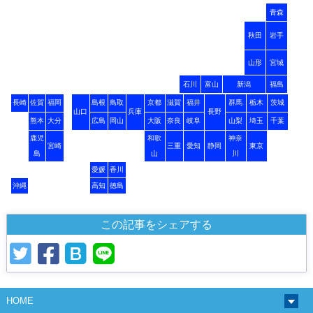
青森
秋田
岩手
山形
宮城
石川
富山
新潟
福島
長崎
佐賀
福岡
島根
鳥取
京都
滋賀
福井
群馬
栃木
茨城
山口
兵庫
長野
熊本
大分
広島
岡山
大阪
奈良
岐阜
山梨
埼玉
千葉
鹿児
和歌
神奈
宮崎
三重
愛知
静岡
東京
島
山
川
愛媛
香川
沖縄
高知
徳島
この記事をシェアする
HOME