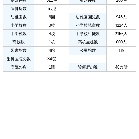
婚姻件数
322件
離婚件数
108件
保育所数
15カ所
幼稚園数
6園
幼稚園園児数
943人
小学校数
8校
小学校児童数
4114人
中学校数
4校
中学校生徒数
2156人
高校数
1校
高校生徒数
600人
図書館数
4館
公民館数
4館
歯科医院の数
34院
病院の数
1院
診療所の数
40カ所