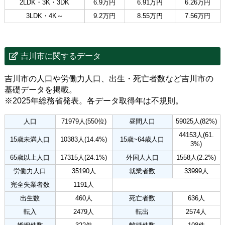
2LDK・3K・3DK
6.9万円
6.91万円
6.26万円
3LDK・4K～
9.2万円
8.55万円
7.56万円
吉川市に関するデータ
吉川市の人口や労働力人口、出生・死亡者数など吉川市の
基礎データを掲載。
※2025年総務省発表。各データ取得年は不規則。
人口
71979人(550位)
昼間人口
59025人(82%)
44153人(61.
15歳未満人口
10383人(14.4%)
15歳~64歳人口
3%)
65歳以上人口
17315人(24.1%)
外国人人口
1558人(2.2%)
労働力人口
35190人
就業者数
33999人
完全失業者数
1191人
出生数
460人
死亡者数
636人
転入
2479人
転出
2574人