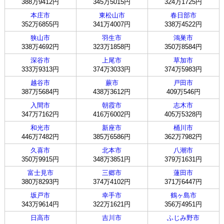
388万9412円
345万5015円
324万1725円
本庄市
東松山市
春日部市
352万6855円
341万4007円
338万4522円
狭山市
羽生市
鴻巣市
338万4692円
323万1858円
350万8584円
深谷市
上尾市
草加市
333万9313円
374万3033円
374万5983円
越谷市
蕨市
戸田市
387万5684円
438万3612円
409万546円
入間市
朝霞市
志木市
347万7162円
416万6002円
405万5328円
和光市
新座市
桶川市
446万7482円
385万6586円
362万7982円
久喜市
北本市
八潮市
350万9915円
348万3851円
379万1631円
富士見市
三郷市
蓮田市
380万8293円
374万4102円
371万6447円
坂戸市
幸手市
鶴ヶ島市
343万9614円
322万1621円
356万4951円
日高市
吉川市
ふじみ野市