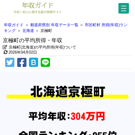
年収ガイド
＞
都道府県別 年収データ一覧
＞
市区町村 所得(年収)ラン
キング
＞
北海道
＞
京極町
京極町の平均所得・年収
京極町(北海道)の平均所得(年収)ついて
2026年04月02日