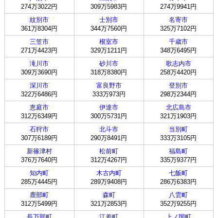
274万3022円
309万5983円
274万9941円
紋別市
士別市
名寄市
361万8304円
344万7560円
325万7102円
三笠市
根室市
千歳市
271万4423円
329万1211円
348万6495円
滝川市
砂川市
歌志内市
309万3690円
318万8380円
258万4420円
深川市
富良野市
登別市
322万6486円
333万973円
298万2344円
恵庭市
伊達市
北広島市
312万6349円
300万5731円
321万1903円
石狩市
北斗市
当別町
307万6189円
290万8491円
333万3105円
新篠津村
松前町
福島町
376万7640円
312万4267円
335万9377円
知内町
木古内町
七飯町
285万4445円
289万9408円
286万6383円
鹿部町
森町
八雲町
312万5499円
321万2853円
352万9255円
長万部町
江差町
上ノ国町