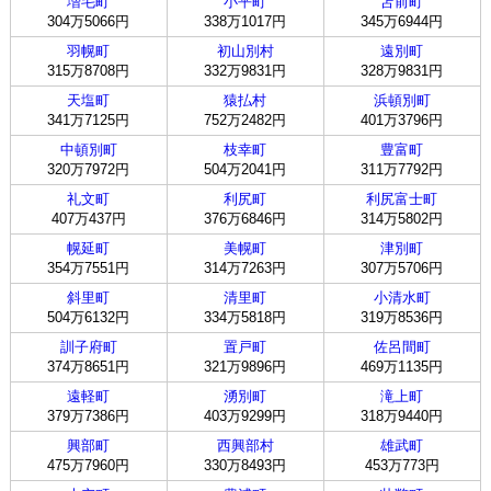
増毛町
小平町
苫前町
304万5066円
338万1017円
345万6944円
羽幌町
初山別村
遠別町
315万8708円
332万9831円
328万9831円
天塩町
猿払村
浜頓別町
341万7125円
752万2482円
401万3796円
中頓別町
枝幸町
豊富町
320万7972円
504万2041円
311万7792円
礼文町
利尻町
利尻富士町
407万437円
376万6846円
314万5802円
幌延町
美幌町
津別町
354万7551円
314万7263円
307万5706円
斜里町
清里町
小清水町
504万6132円
334万5818円
319万8536円
訓子府町
置戸町
佐呂間町
374万8651円
321万9896円
469万1135円
遠軽町
湧別町
滝上町
379万7386円
403万9299円
318万9440円
興部町
西興部村
雄武町
475万7960円
330万8493円
453万773円