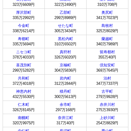
323万6609円
322万2490円
310万708円
厚沢部町
乙部町
奥尻町
335万2992円
299万8989円
341万7023円
今金町
せたな町
島牧村
338万6214円
305万3434円
325万8029円
寿都町
黒松内町
蘭越町
335万5694円
310万6502円
340万7989円
ニセコ町
真狩村
留寿都村
378万4033円
326万6020円
355万40円
喜茂別町
京極町
倶知安町
299万5282円
304万5836円
369万7645円
共和町
岩内町
泊村
372万4018円
312万2844円
347万7337円
神恵内村
積丹町
古平町
432万5530円
300万5613円
279万9928円
仁木町
余市町
赤井川村
326万8145円
297万168円
275万3930円
南幌町
奈井江町
上砂川町
320万9975円
317万40円
254万8829円
由仁町
長沼町
栗山町