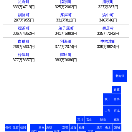
足寄町
陸別町
浦幌町
333万4719円
325万2062円
327万287円
釧路町
厚岸町
浜中町
297万955円
331万812円
346万46円
標茶町
弟子屈町
鶴居村
336万4852円
341万5883円
335万7242円
白糠町
別海町
中標津町
266万5607円
377万2074円
339万9924円
標津町
羅臼町
377万8657円
383万9686円
北海道
青森
秋田
岩手
山形
宮城
石川
富山
新潟
福島
長崎
佐賀
福岡
島根
鳥取
京都
滋賀
福井
群馬
栃木
茨城
山口
兵庫
長野