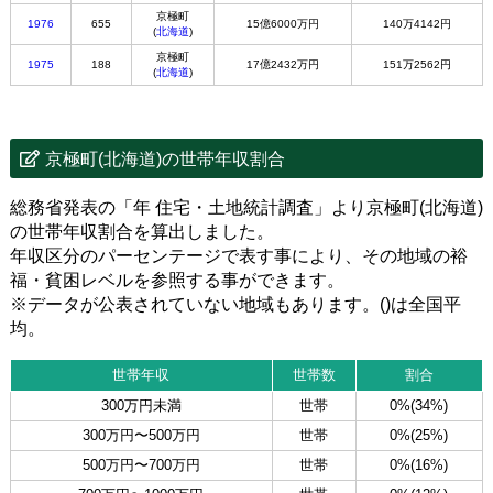
京極町
1976
655
15億6000万円
140万4142円
(
北海道
)
京極町
1975
188
17億2432万円
151万2562円
(
北海道
)
京極町(北海道)の世帯年収割合
総務省発表の「年 住宅・土地統計調査」より京極町(北海道)
の世帯年収割合を算出しました。
年収区分のパーセンテージで表す事により、その地域の裕
福・貧困レベルを参照する事ができます。
※データが公表されていない地域もあります。()は全国平
均。
世帯年収
世帯数
割合
300万円未満
世帯
0%(34%)
300万円〜500万円
世帯
0%(25%)
500万円〜700万円
世帯
0%(16%)