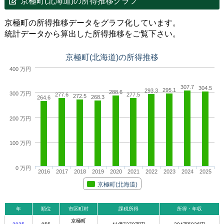
京極町(北海道)の所得推移グラフ
京極町の所得推移データをグラフ化しています。
統計データから算出した所得推移をご覧下さい。
京極町(北海道)の所得推移
400 万円
307.7
304.5
295.1
293.3
288.6
300 万円
277.6
277.5
272.5
268.3
264.6
200 万円
100 万円
0 万円
2016
2017
2018
2019
2020
2021
2022
2023
2024
2025
京極町(北海道)
年
順位
市区町村
課税所得
所得・年収
京極町