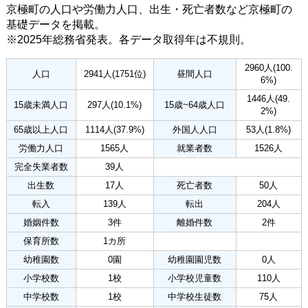
京極町の人口や労働力人口、出生・死亡者数など京極町の
基礎データを掲載。
※2025年総務省発表。各データ取得年は不規則。
2960人(100.
人口
2941人(1751位)
昼間人口
6%)
1446人(49.
15歳未満人口
297人(10.1%)
15歳~64歳人口
2%)
65歳以上人口
1114人(37.9%)
外国人人口
53人(1.8%)
労働力人口
1565人
就業者数
1526人
完全失業者数
39人
出生数
17人
死亡者数
50人
転入
139人
転出
204人
婚姻件数
3件
離婚件数
2件
保育所数
1カ所
幼稚園数
0園
幼稚園園児数
0人
小学校数
1校
小学校児童数
110人
中学校数
1校
中学校生徒数
75人