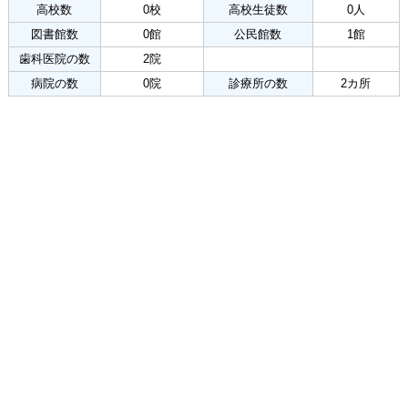
高校数
0校
高校生徒数
0人
図書館数
0館
公民館数
1館
歯科医院の数
2院
病院の数
0院
診療所の数
2カ所