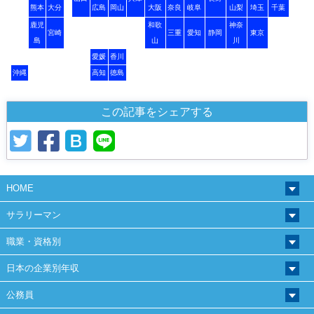
熊本
大分
広島
岡山
大阪
奈良
岐阜
山梨
埼玉
千葉
鹿児
和歌
神奈
宮崎
三重
愛知
静岡
東京
島
山
川
愛媛
香川
沖縄
高知
徳島
この記事をシェアする
HOME
サラリーマン
職業・資格別
日本の企業別年収
公務員