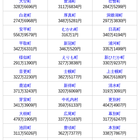
大空町
豊浦町
壮瞥町
328万6696円
311万6834円
284万5299円
白老町
厚真町
洞爺湖町
274万6968円
348万5281円
297万3830円
安平町
むかわ町
日高町
556万9579円
316万1円
340万4194円
平取町
新冠町
浦河町
342万6331円
346万520円
335万1499円
様似町
えりも町
新ひだか町
291万1390円
327万3838円
330万9237円
音更町
士幌町
上士幌町
322万2230円
382万5177円
366万6180円
鹿追町
新得町
清水町
371万3243円
320万6069円
319万3091円
芽室町
中札内村
更別村
341万3909円
359万6133円
404万4907円
大樹町
広尾町
幕別町
479万1905円
337万5183円
317万6247円
池田町
豊頃町
本別町
311万5026円
362万7377円
338万7867円