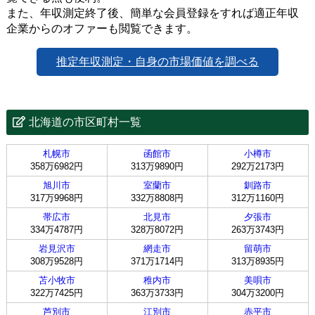
また、年収測定終了後、簡単な会員登録をすれば適正年収
企業からのオファーも閲覧できます。
推定年収測定・自身の市場価値を調べる
北海道の市区町村一覧
札幌市
函館市
小樽市
358万6982円
313万9890円
292万2173円
旭川市
室蘭市
釧路市
317万9968円
332万8808円
312万1160円
帯広市
北見市
夕張市
334万4787円
328万8072円
263万3743円
岩見沢市
網走市
留萌市
308万9528円
371万1714円
313万8935円
苫小牧市
稚内市
美唄市
322万7425円
363万3733円
304万3200円
芦別市
江別市
赤平市