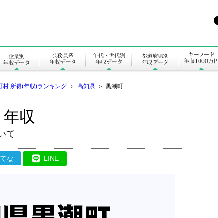
町村 所得(年収)ランキング
＞
高知県
＞
黒潮町
・年収
いて
はてな
LINE