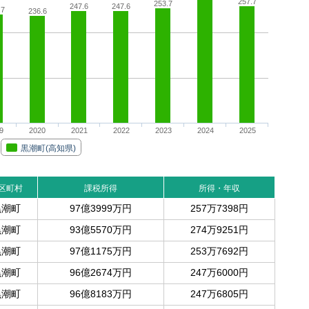
257.7
253.7
247.6
247.6
.7
236.6
9
2020
2021
2022
2023
2024
2025
黒潮町(高知県)
区町村
課税所得
所得・年収
黒潮町
97億3999万円
257万7398円
黒潮町
93億5570万円
274万9251円
黒潮町
97億1175万円
253万7692円
黒潮町
96億2674万円
247万6000円
黒潮町
96億8183万円
247万6805円