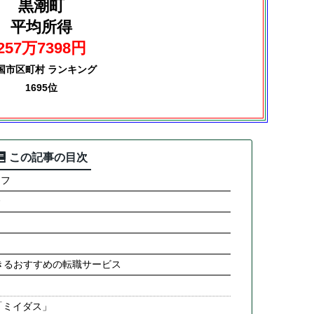
黒潮町
平均所得
257万7398円
国市区町村 ランキング
1695位
この記事の目次
ラフ
合
きるおすすめの転職サービス
「ミイダス」