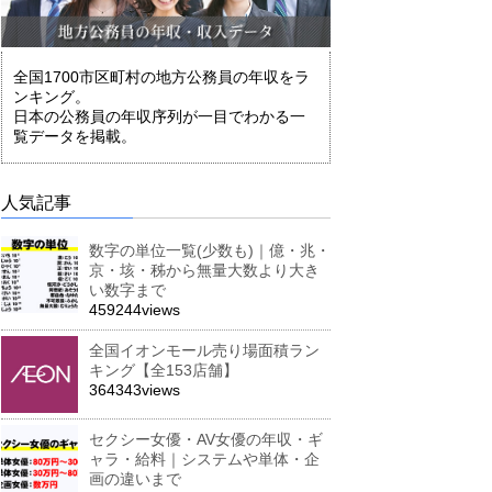
全国1700市区町村の地方公務員の年収をラ
ンキング。
日本の公務員の年収序列が一目でわかる一
覧データを掲載。
人気記事
数字の単位一覧(少数も)｜億・兆・
京・垓・秭から無量大数より大き
い数字まで
459244views
全国イオンモール売り場面積ラン
キング【全153店舗】
364343views
セクシー女優・AV女優の年収・ギ
ャラ・給料｜システムや単体・企
画の違いまで