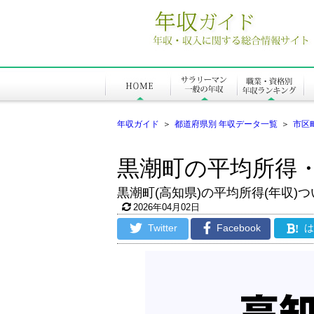
年収ガイド
＞
都道府県別 年収データ一覧
＞
市区
黒潮町の平均所得
黒潮町(高知県)の平均所得(年収)つ
2026年04月02日
Twitter
Facebook
!