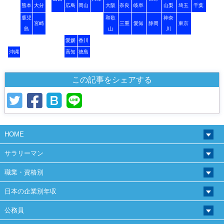
熊本
大分
広島
岡山
大阪
奈良
岐阜
山梨
埼玉
千葉
鹿児
和歌
神奈
宮崎
三重
愛知
静岡
東京
島
山
川
愛媛
香川
沖縄
高知
徳島
この記事をシェアする
HOME
サラリーマン
職業・資格別
日本の企業別年収
公務員