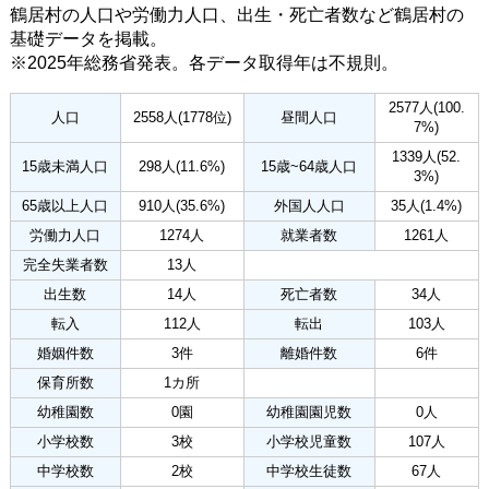
鶴居村の人口や労働力人口、出生・死亡者数など鶴居村の
基礎データを掲載。
※2025年総務省発表。各データ取得年は不規則。
2577人(100.
人口
2558人(1778位)
昼間人口
7%)
1339人(52.
15歳未満人口
298人(11.6%)
15歳~64歳人口
3%)
65歳以上人口
910人(35.6%)
外国人人口
35人(1.4%)
労働力人口
1274人
就業者数
1261人
完全失業者数
13人
出生数
14人
死亡者数
34人
転入
112人
転出
103人
婚姻件数
3件
離婚件数
6件
保育所数
1カ所
幼稚園数
0園
幼稚園園児数
0人
小学校数
3校
小学校児童数
107人
中学校数
2校
中学校生徒数
67人