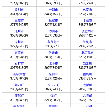
274万3022円
309万5983円
274万9941円
紋別市
士別市
名寄市
361万8304円
344万7560円
325万7102円
三笠市
根室市
千歳市
271万4423円
329万1211円
348万6495円
滝川市
砂川市
歌志内市
309万3690円
318万8380円
258万4420円
深川市
富良野市
登別市
322万6486円
333万973円
298万2344円
恵庭市
伊達市
北広島市
312万6349円
300万5731円
321万1903円
石狩市
北斗市
当別町
307万6189円
290万8491円
333万3105円
新篠津村
松前町
福島町
376万7640円
312万4267円
335万9377円
知内町
木古内町
七飯町
285万4445円
289万9408円
286万6383円
鹿部町
森町
八雲町
312万5499円
321万2853円
352万9255円
長万部町
江差町
上ノ国町