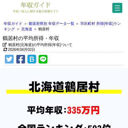
年収ガイド
＞
都道府県別 年収データ一覧
＞
市区町村 所得(年収)ラン
キング
＞
北海道
＞
鶴居村
鶴居村の平均所得・年収
鶴居村(北海道)の平均所得(年収)ついて
2026年04月02日