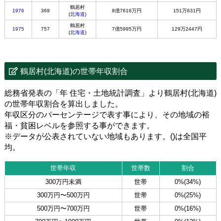
鶴居村
1976
369
8億7616万円
151万631円
(
北海道
)
鶴居村
1975
757
7億5995万円
129万2447円
(
北海道
)
鶴居村(北海道)の世帯年収割合
総務省発表の「年 住宅・土地統計調査」より鶴居村(北海道)
の世帯年収割合を算出しました。
年収区分のパーセンテージで表す事により、その地域の裕
福・貧困レベルを参照する事ができます。
※データが公表されていない地域もあります。()は全国平
均。
世帯年収
世帯数
割合
300万円未満
世帯
0%(34%)
300万円〜500万円
世帯
0%(25%)
500万円〜700万円
世帯
0%(16%)