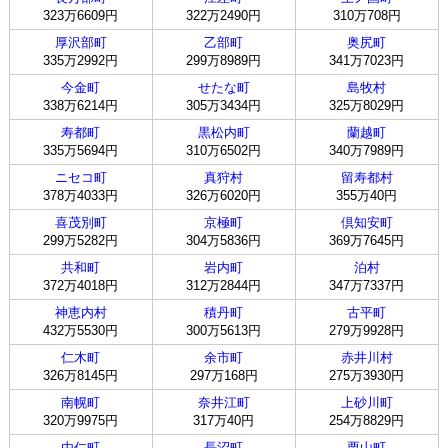
323万6609円
322万2490円
310万708円
厚沢部町
乙部町
奥尻町
335万2992円
299万8989円
341万7023円
今金町
せたな町
島牧村
338万6214円
305万3434円
325万8029円
寿都町
黒松内町
蘭越町
335万5694円
310万6502円
340万7989円
ニセコ町
真狩村
留寿都村
378万4033円
326万6020円
355万40円
喜茂別町
京極町
倶知安町
299万5282円
304万5836円
369万7645円
共和町
岩内町
泊村
372万4018円
312万2844円
347万7337円
神恵内村
積丹町
古平町
432万5530円
300万5613円
279万9928円
仁木町
余市町
赤井川村
326万8145円
297万168円
275万3930円
南幌町
奈井江町
上砂川町
320万9975円
317万40円
254万8829円
由仁町
長沼町
栗山町