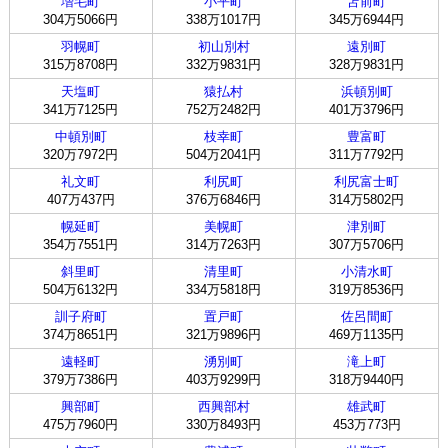
増毛町
小平町
苫前町
304万5066円
338万1017円
345万6944円
羽幌町
初山別村
遠別町
315万8708円
332万9831円
328万9831円
天塩町
猿払村
浜頓別町
341万7125円
752万2482円
401万3796円
中頓別町
枝幸町
豊富町
320万7972円
504万2041円
311万7792円
礼文町
利尻町
利尻富士町
407万437円
376万6846円
314万5802円
幌延町
美幌町
津別町
354万7551円
314万7263円
307万5706円
斜里町
清里町
小清水町
504万6132円
334万5818円
319万8536円
訓子府町
置戸町
佐呂間町
374万8651円
321万9896円
469万1135円
遠軽町
湧別町
滝上町
379万7386円
403万9299円
318万9440円
興部町
西興部村
雄武町
475万7960円
330万8493円
453万773円