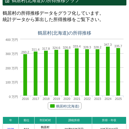
鶴居村(北海道)の所得推移グラフ
鶴居村の所得推移データをグラフ化しています。
統計データから算出した所得推移をご覧下さい。
鶴居村(北海道)の所得推移
400 万円
347.3
335.7
333.4
328.3
328.2
326.8
324.6
317.8
311.4
293.2
300 万円
200 万円
100 万円
0 万円
2016
2017
2018
2019
2020
2021
2022
2023
2024
2025
鶴居村(北海道)
年
順位
市区町村
課税所得
所得・年収
鶴居村