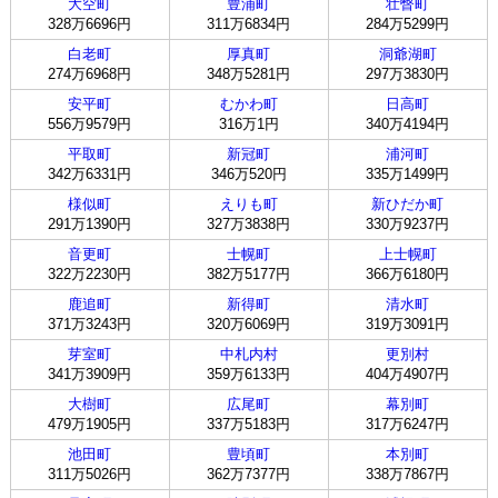
大空町
豊浦町
壮瞥町
328万6696円
311万6834円
284万5299円
白老町
厚真町
洞爺湖町
274万6968円
348万5281円
297万3830円
安平町
むかわ町
日高町
556万9579円
316万1円
340万4194円
平取町
新冠町
浦河町
342万6331円
346万520円
335万1499円
様似町
えりも町
新ひだか町
291万1390円
327万3838円
330万9237円
音更町
士幌町
上士幌町
322万2230円
382万5177円
366万6180円
鹿追町
新得町
清水町
371万3243円
320万6069円
319万3091円
芽室町
中札内村
更別村
341万3909円
359万6133円
404万4907円
大樹町
広尾町
幕別町
479万1905円
337万5183円
317万6247円
池田町
豊頃町
本別町
311万5026円
362万7377円
338万7867円