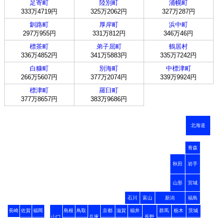
足寄町
陸別町
浦幌町
333万4719円
325万2062円
327万287円
釧路町
厚岸町
浜中町
297万955円
331万812円
346万46円
標茶町
弟子屈町
鶴居村
336万4852円
341万5883円
335万7242円
白糠町
別海町
中標津町
266万5607円
377万2074円
339万9924円
標津町
羅臼町
377万8657円
383万9686円
北海道
青森
秋田
岩手
山形
宮城
石川
富山
新潟
福島
長崎
佐賀
福岡
島根
鳥取
京都
滋賀
福井
群馬
栃木
茨城
山口
兵庫
長野