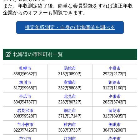
また、年収測定終了後、簡単な会員登録をすれば適正年収
企業からのオファーも閲覧できます。
推定年収測定・自身の市場価値を調べる
北海道の市区町村一覧
札幌市
函館市
小樽市
358万6982円
313万9890円
292万2173円
旭川市
室蘭市
釧路市
317万9968円
332万8808円
312万1160円
帯広市
北見市
夕張市
334万4787円
328万8072円
263万3743円
岩見沢市
網走市
留萌市
308万9528円
371万1714円
313万8935円
苫小牧市
稚内市
美唄市
322万7425円
363万3733円
304万3200円
芦別市
江別市
赤平市