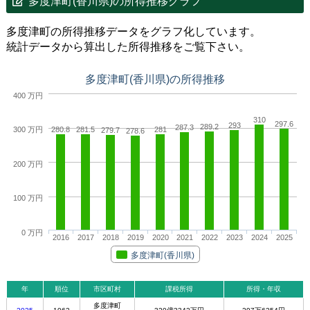
多度津町(香川県)の所得推移グラフ
多度津町の所得推移データをグラフ化しています。
統計データから算出した所得推移をご覧下さい。
多度津町(香川県)の所得推移
400 万円
310
297.6
293
289.2
287.3
280.8
281.5
281
300 万円
279.7
278.6
200 万円
100 万円
0 万円
2016
2017
2018
2019
2020
2021
2022
2023
2024
2025
多度津町(香川県)
年
順位
市区町村
課税所得
所得・年収
多度津町