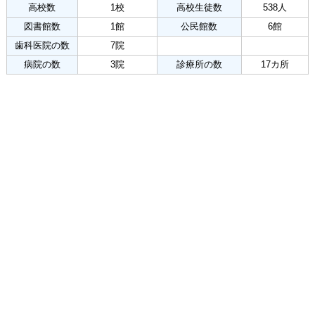
高校数
1校
高校生徒数
538人
図書館数
1館
公民館数
6館
歯科医院の数
7院
病院の数
3院
診療所の数
17カ所