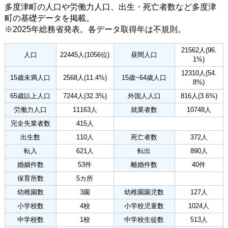
多度津町の人口や労働力人口、出生・死亡者数など多度津
町の基礎データを掲載。
※2025年総務省発表。各データ取得年は不規則。
21562人(96.
人口
22445人(1056位)
昼間人口
1%)
12310人(54.
15歳未満人口
2568人(11.4%)
15歳~64歳人口
8%)
65歳以上人口
7244人(32.3%)
外国人人口
816人(3.6%)
労働力人口
11163人
就業者数
10748人
完全失業者数
415人
出生数
110人
死亡者数
372人
転入
621人
転出
890人
婚姻件数
53件
離婚件数
40件
保育所数
5カ所
幼稚園数
3園
幼稚園園児数
127人
小学校数
4校
小学校児童数
1024人
中学校数
1校
中学校生徒数
513人