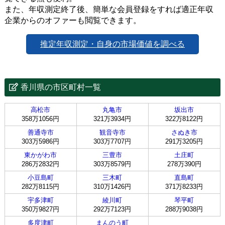
また、年収測定終了後、簡単な会員登録をすれば適正年収
企業からのオファーも閲覧できます。
推定年収測定・自身の市場価値を調べる
香川県の市区町村一覧
高松市
丸亀市
坂出市
358万1056円
321万3934円
322万8122円
善通寺市
観音寺市
さぬき市
303万5986円
303万7707円
291万3205円
東かがわ市
三豊市
土庄町
286万2832円
303万8579円
278万390円
小豆島町
三木町
直島町
282万8115円
310万1426円
371万8233円
宇多津町
綾川町
琴平町
350万9827円
292万7123円
288万9038円
多度津町
まんのう町