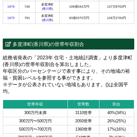
多度津町
1976
740
106億544万円
137万8763円
(
香川県
)
多度津町
1975
791
93億2070万円
128万2783円
(
香川県
)
多度津町(香川県)の世帯年収割合
総務省発表の「2023年 住宅・土地統計調査」より多度津町
(香川県)の世帯年収割合を算出しました。
年収区分のパーセンテージで表す事により、その地域の裕
福・貧困レベルを参照する事ができます。
※データが公表されていない地域もあります。()は全国平
均。
世帯年収
世帯数
割合
300万円未満
3110世帯
40%(34%)
300万円〜500万円
2050世帯
26%(25%)
500万円〜700万円
1360世帯
17%(16%)