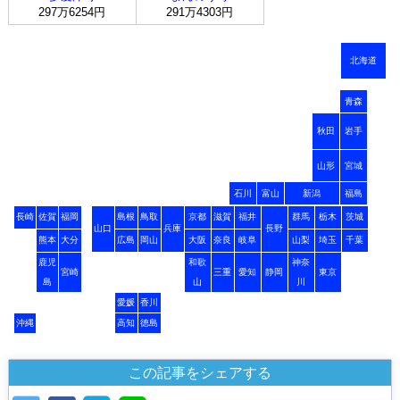
297万6254円
291万4303円
北海道
青森
秋田
岩手
山形
宮城
石川
富山
新潟
福島
長崎
佐賀
福岡
島根
鳥取
京都
滋賀
福井
群馬
栃木
茨城
山口
兵庫
長野
熊本
大分
広島
岡山
大阪
奈良
岐阜
山梨
埼玉
千葉
鹿児
和歌
神奈
宮崎
三重
愛知
静岡
東京
島
山
川
愛媛
香川
沖縄
高知
徳島
この記事をシェアする