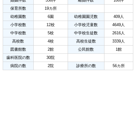
婚姻件数
336件
離婚件数
100件
保育所数
19カ所
幼稚園数
6園
幼稚園園児数
409人
小学校数
12校
小学校児童数
4649人
中学校数
5校
中学校生徒数
2616人
高校数
4校
高校生徒数
3339人
図書館数
2館
公民館数
1館
歯科医院の数
30院
病院の数
2院
診療所の数
56カ所