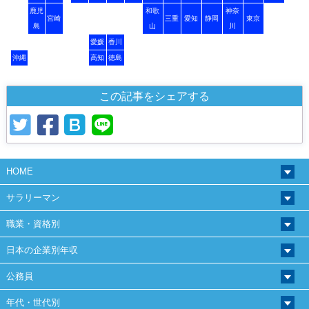
鹿児
和歌
神奈
宮崎
三重
愛知
静岡
東京
島
山
川
愛媛
香川
沖縄
高知
徳島
この記事をシェアする
HOME
サラリーマン
職業・資格別
日本の企業別年収
公務員
年代・世代別