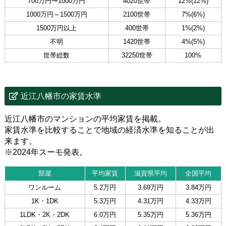
700万円〜1000万円
4020世帯
12%(12%)
1000万円～1500万円
2100世帯
7%(6%)
1500万円以上
400世帯
1%(2%)
不明
1420世帯
4%(5%)
世帯総数
32250世帯
100%
近江八幡市の家賃水準
近江八幡市のマンションの平均家賃を掲載。
家賃水準を比較することで地域の経済水準を知ることが出
来ます。
※2024年スーモ発表。
部屋
平均家賃
滋賀県平均
全国平均
ワンルーム
5.2万円
3.69万円
3.84万円
1K・1DK
5.3万円
4.31万円
4.33万円
1LDK・2K・2DK
6.0万円
5.35万円
5.36万円