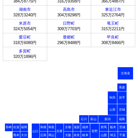
384万8775円
316万9358円
366万4887円
湖南市
高島市
東近江市
328万3240円
304万8298円
325万2764円
米原市
日野町
竜王町
324万5054円
309万7703円
315万2211円
愛荘町
豊郷町
甲良町
318万6080円
296万8488円
308万8466円
多賀町
320万1896円
北海道
青森
秋田
岩手
山形
宮城
石川
富山
新潟
福島
長崎
佐賀
福岡
島根
鳥取
京都
滋賀
福井
群馬
栃木
茨城
山口
兵庫
長野
熊本
大分
広島
岡山
大阪
奈良
岐阜
山梨
埼玉
千葉