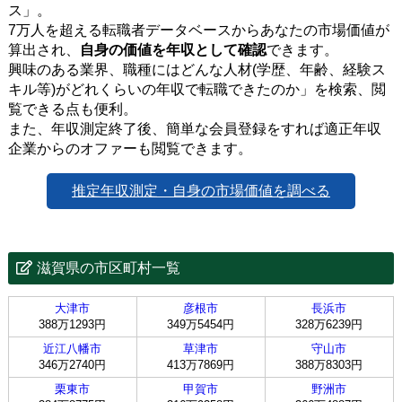
ス」。
7万人を超える転職者データベースからあなたの市場価値が
算出され、
自身の価値を年収として確認
できます。
興味のある業界、職種にはどんな人材(学歴、年齢、経験ス
キル等)がどれくらいの年収で転職できたのか」を検索、閲
覧できる点も便利。
また、年収測定終了後、簡単な会員登録をすれば適正年収
企業からのオファーも閲覧できます。
推定年収測定・自身の市場価値を調べる
滋賀県の市区町村一覧
大津市
彦根市
長浜市
388万1293円
349万5454円
328万6239円
近江八幡市
草津市
守山市
346万2740円
413万7869円
388万8303円
栗東市
甲賀市
野洲市