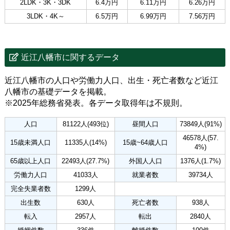
2LDK・3K・3DK
6.4万円
6.11万円
6.26万円
3LDK・4K～
6.5万円
6.99万円
7.56万円
近江八幡市に関するデータ
近江八幡市の人口や労働力人口、出生・死亡者数など近江
八幡市の基礎データを掲載。
※2025年総務省発表。各データ取得年は不規則。
人口
81122人(493位)
昼間人口
73849人(91%)
46578人(57.
15歳未満人口
11335人(14%)
15歳~64歳人口
4%)
65歳以上人口
22493人(27.7%)
外国人人口
1376人(1.7%)
労働力人口
41033人
就業者数
39734人
完全失業者数
1299人
出生数
630人
死亡者数
938人
転入
2957人
転出
2840人