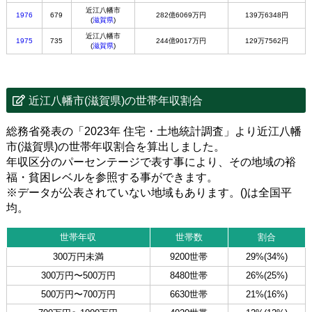
近江八幡市
1976
679
282億6069万円
139万6348円
(
滋賀県
)
近江八幡市
1975
735
244億9017万円
129万7562円
(
滋賀県
)
近江八幡市(滋賀県)の世帯年収割合
総務省発表の「2023年 住宅・土地統計調査」より近江八幡
市(滋賀県)の世帯年収割合を算出しました。
年収区分のパーセンテージで表す事により、その地域の裕
福・貧困レベルを参照する事ができます。
※データが公表されていない地域もあります。()は全国平
均。
世帯年収
世帯数
割合
300万円未満
9200世帯
29%(34%)
300万円〜500万円
8480世帯
26%(25%)
500万円〜700万円
6630世帯
21%(16%)