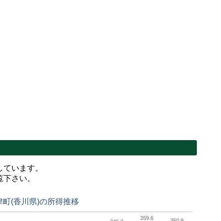
フ
しています。
覧下さい。
津町(香川県)の所得推移
359.6
350.9