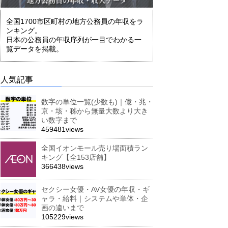
全国1700市区町村の地方公務員の年収をラ
ンキング。
日本の公務員の年収序列が一目でわかる一
覧データを掲載。
人気記事
数字の単位一覧(少数も)｜億・兆・
京・垓・秭から無量大数より大き
い数字まで
459481views
全国イオンモール売り場面積ラン
キング【全153店舗】
366438views
セクシー女優・AV女優の年収・ギ
ャラ・給料｜システムや単体・企
画の違いまで
105229views