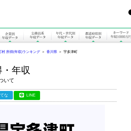
町村 所得(年収)ランキング
＞
香川県
＞
宇多津町
得・年収
)ついて
はてな
LINE