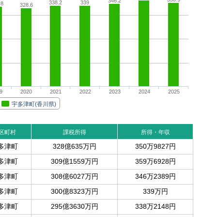
346.2
338.2
339
.8
328.6
9
2020
2021
2022
2023
2024
2025
宇多津町(香川県)
区町村
課税所得
所得・年収
多津町
328億635万円
350万9827円
多津町
309億1559万円
359万6928円
多津町
308億6027万円
346万2389円
多津町
300億8323万円
339万円
多津町
295億3630万円
338万2148円