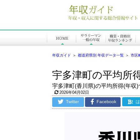
年収ガイド
＞
都道府県別 年収データ一覧
＞
市区
宇多津町の平均所
宇多津町(香川県)の平均所得(年収
2026年04月02日
Twitter
Facebook
!