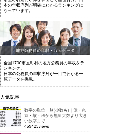
本の年収序列が明確にわかるランキングに
なっています。
全国1700市区町村の地方公務員の年収をラ
ンキング。
日本の公務員の年収序列が一目でわかる一
覧データを掲載。
人気記事
数字の単位一覧(少数も)｜億・兆・
京・垓・秭から無量大数より大き
い数字まで
459423views