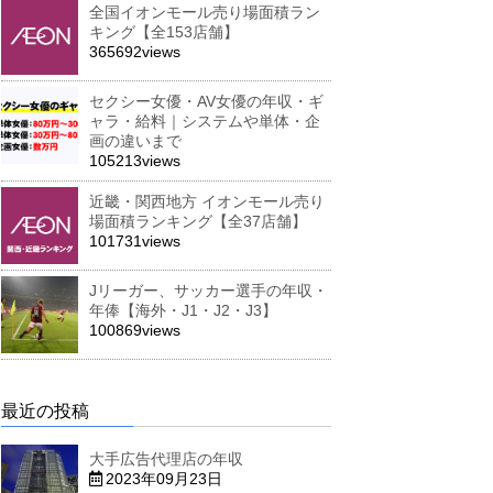
全国イオンモール売り場面積ラン
キング【全153店舗】
365692views
セクシー女優・AV女優の年収・ギ
ャラ・給料｜システムや単体・企
画の違いまで
105213views
近畿・関西地方 イオンモール売り
場面積ランキング【全37店舗】
101731views
Jリーガー、サッカー選手の年収・
年俸【海外・J1・J2・J3】
100869views
最近の投稿
大手広告代理店の年収
2023年09月23日