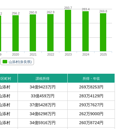
293.7
283.4
269.8
262.9
260.8
256.2
.2
9
2020
2021
2022
2023
2024
2025
山添村(奈良県)
市区町村
課税所得
所得・年収
山添村
34億9423万円
269万8253円
山添村
33億459万円
283万4129円
山添村
37億5428万円
293万7627円
山添村
34億6298万円
262万9000円
山添村
34億5916万円
260万8724円