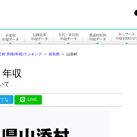
町村 所得(年収)ランキング
＞
奈良県
＞
山添村
・年収
いて
はてな
LINE