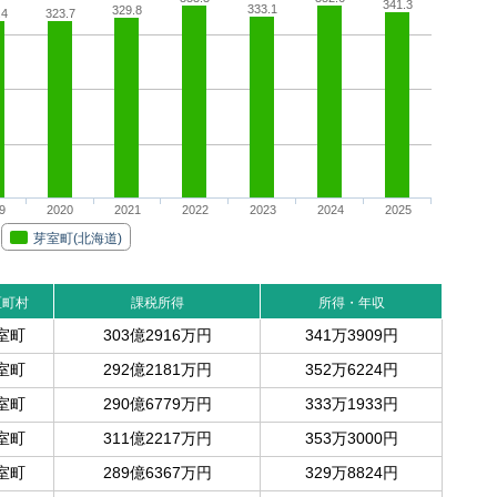
341.3
333.1
329.8
.4
323.7
9
2020
2021
2022
2023
2024
2025
芽室町(北海道)
区町村
課税所得
所得・年収
室町
303億2916万円
341万3909円
室町
292億2181万円
352万6224円
室町
290億6779万円
333万1933円
室町
311億2217万円
353万3000円
室町
289億6367万円
329万8824円