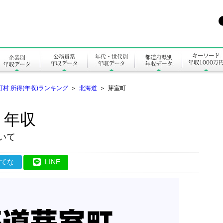
町村 所得(年収)ランキング
＞
北海道
＞
芽室町
・年収
いて
はてな
LINE