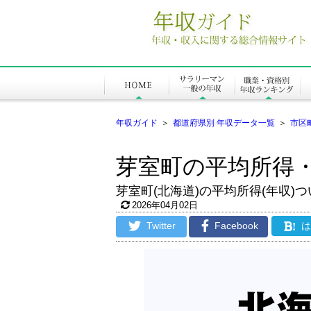
年収ガイド
＞
都道府県別 年収データ一覧
＞
市区
芽室町の平均所得
芽室町(北海道)の平均所得(年収)つ
2026年04月02日
Twitter
Facebook
!