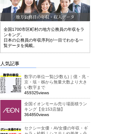
全国1700市区町村の地方公務員の年収をラ
ンキング。
日本の公務員の年収序列が一目でわかる一
覧データを掲載。
人気記事
数字の単位一覧(少数も)｜億・兆・
京・垓・秭から無量大数より大き
い数字まで
459325views
全国イオンモール売り場面積ラン
キング【全153店舗】
364850views
セクシー女優・AV女優の年収・ギ
ャラ・給料｜システムや単体・企