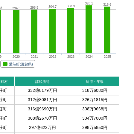
326.1
318.6
308.9
304.7
298.5
.8
294.3
9
2020
2021
2022
2023
2024
2025
愛荘町(滋賀県)
区町村
課税所得
所得・年収
荘町
332億8179万円
318万6080円
荘町
312億8081万円
326万1815円
荘町
316億9690万円
308万9668円
荘町
308億2670万円
304万7000円
荘町
297億622万円
298万5850円