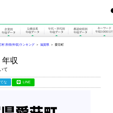
町村 所得(年収)ランキング
＞
滋賀県
＞
愛荘町
・年収
いて
はてな
LINE