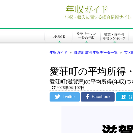
年収ガイド
＞
都道府県別 年収データ一覧
＞
市区
愛荘町の平均所得
愛荘町(滋賀県)の平均所得(年収)つ
2026年04月02日
Twitter
Facebook
!