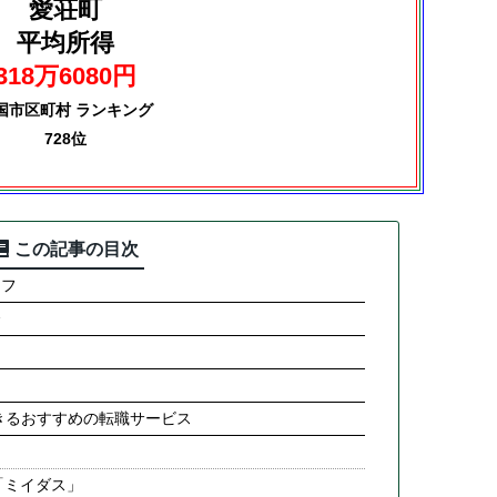
愛荘町
平均所得
318万6080円
国市区町村 ランキング
728位
この記事の目次
ラフ
合
きるおすすめの転職サービス
「ミイダス」