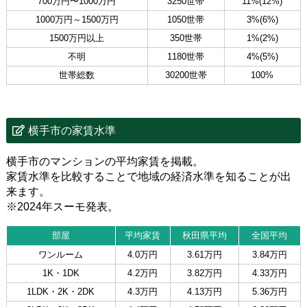
700万円〜1000万円
3250世帯
11%(12%)
1000万円～1500万円
1050世帯
3%(6%)
1500万円以上
350世帯
1%(2%)
不明
1180世帯
4%(5%)
世帯総数
30200世帯
100%
横手市の家賃水準
横手市のマンションの平均家賃を掲載。
家賃水準を比較することで地域の経済水準を知ることが出
来ます。
※2024年スーモ発表。
部屋
平均家賃
秋田県平均
全国平均
ワンルーム
4.0万円
3.61万円
3.84万円
1K・1DK
4.2万円
3.82万円
4.33万円
1LDK・2K・2DK
4.3万円
4.13万円
5.36万円