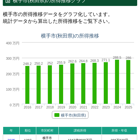
横手市(秋田県)の所得推移グラフ
横手市の所得推移データをグラフ化しています。
統計データから算出した所得推移をご覧下さい。
横手市(秋田県)の所得推移
400 万円
288.5
286
300 万円
271.1
268.3
264.8
262.6
255.9
252
250.2
248.2
200 万円
100 万円
0 万円
2016
2017
2018
2019
2020
2021
2022
2023
2024
2025
横手市(秋田県)
年
順位
市区町村
課税所得
所得・年収
横手市