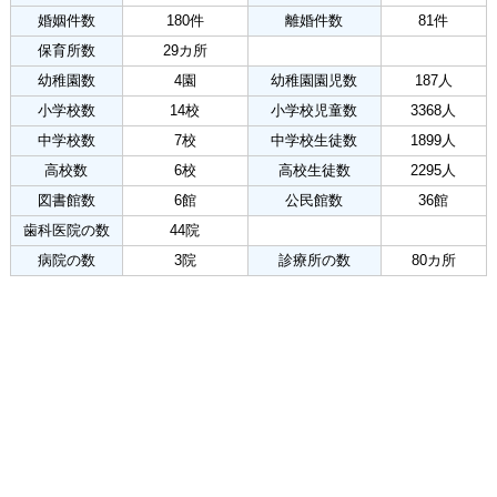
婚姻件数
180件
離婚件数
81件
保育所数
29カ所
幼稚園数
4園
幼稚園園児数
187人
小学校数
14校
小学校児童数
3368人
中学校数
7校
中学校生徒数
1899人
高校数
6校
高校生徒数
2295人
図書館数
6館
公民館数
36館
歯科医院の数
44院
病院の数
3院
診療所の数
80カ所