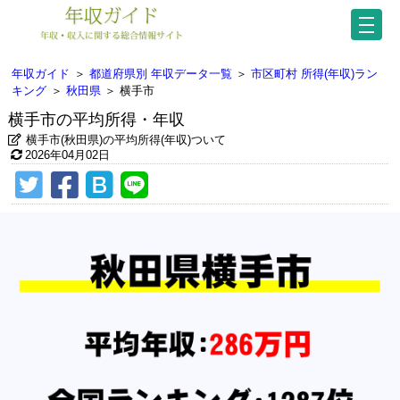
年収ガイド
＞
都道府県別 年収データ一覧
＞
市区町村 所得(年収)ラン
キング
＞
秋田県
＞
横手市
横手市の平均所得・年収
横手市(秋田県)の平均所得(年収)ついて
2026年04月02日