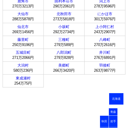
鹿角市
由利本荘市
潟上市
270万3213円
290万2061円
278万9596円
大仙市
北秋田市
にかほ市
288万5878円
273万5818円
301万5976円
仙北市
小坂町
上小阿仁村
269万1456円
292万2734円
243万2907円
藤里町
三種町
八峰町
250万9196円
279万589円
270万2616円
五城目町
八郎潟町
井川町
271万2066円
279万828円
276万6891円
大潟村
美郷町
羽後町
580万236円
266万3420円
263万9877円
東成瀬村
254万75円
北海道
青森
秋田
岩手