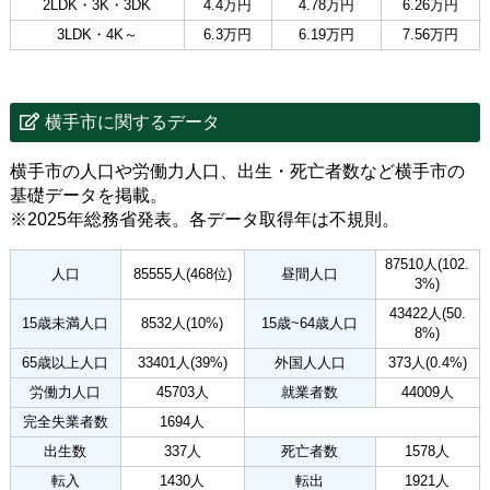
2LDK・3K・3DK
4.4万円
4.78万円
6.26万円
3LDK・4K～
6.3万円
6.19万円
7.56万円
横手市に関するデータ
横手市の人口や労働力人口、出生・死亡者数など横手市の
基礎データを掲載。
※2025年総務省発表。各データ取得年は不規則。
87510人(102.
人口
85555人(468位)
昼間人口
3%)
43422人(50.
15歳未満人口
8532人(10%)
15歳~64歳人口
8%)
65歳以上人口
33401人(39%)
外国人人口
373人(0.4%)
労働力人口
45703人
就業者数
44009人
完全失業者数
1694人
出生数
337人
死亡者数
1578人
転入
1430人
転出
1921人