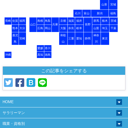
山形
宮城
石川
富山
新潟
福島
長崎
佐賀
福岡
島根
鳥取
京都
滋賀
福井
群馬
栃木
茨城
山口
兵庫
長野
熊本
大分
広島
岡山
大阪
奈良
岐阜
山梨
埼玉
千葉
鹿児
和歌
神奈
宮崎
三重
愛知
静岡
東京
島
山
川
愛媛
香川
沖縄
高知
徳島
この記事をシェアする
HOME
サラリーマン
職業・資格別