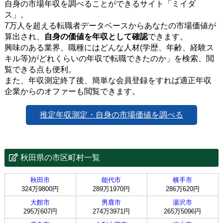
自身の市場年収を調べることができるサイト「ミイダ
ス」。
7万人を超える転職者データベースからあなたの市場価値が
算出され、
自身の価値を年収として確認
できます。
興味のある業界、職種にはどんな人材(学歴、年齢、経験ス
キル等)がどれくらいの年収で転職できたのか」を検索、閲
覧できる点も便利。
また、年収測定終了後、簡単な会員登録をすれば適正年収
企業からのオファーも閲覧できます。
推定年収測定・自身の市場価値を調べる
秋田県の市区町村一覧
秋田市
能代市
横手市
324万9800円
289万1970円
286万620円
大館市
男鹿市
湯沢市
295万607円
274万3971円
265万5096円