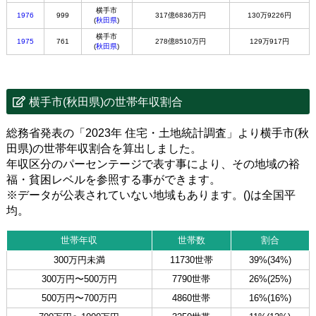
横手市
1976
999
317億6836万円
130万9226円
(
秋田県
)
横手市
1975
761
278億8510万円
129万917円
(
秋田県
)
横手市(秋田県)の世帯年収割合
総務省発表の「2023年 住宅・土地統計調査」より横手市(秋
田県)の世帯年収割合を算出しました。
年収区分のパーセンテージで表す事により、その地域の裕
福・貧困レベルを参照する事ができます。
※データが公表されていない地域もあります。()は全国平
均。
世帯年収
世帯数
割合
300万円未満
11730世帯
39%(34%)
300万円〜500万円
7790世帯
26%(25%)
500万円〜700万円
4860世帯
16%(16%)