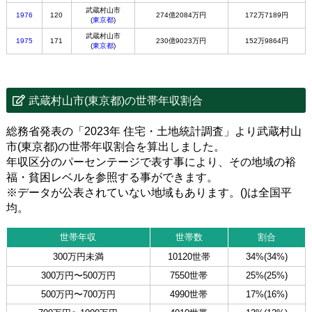
武蔵村山市
1976
120
274億2084万円
172万7189円
(
東京都
)
武蔵村山市
1975
171
230億9023万円
152万9864円
(
東京都
)
武蔵村山市(東京都)の世帯年収割合
総務省発表の「2023年 住宅・土地統計調査」より武蔵村山
市(東京都)の世帯年収割合を算出しました。
年収区分のパーセンテージで表す事により、その地域の裕
福・貧困レベルを参照する事ができます。
※データが公表されていない地域もあります。()は全国平
均。
世帯年収
世帯数
割合
300万円未満
10120世帯
34%(34%)
300万円〜500万円
7550世帯
25%(25%)
500万円〜700万円
4990世帯
17%(16%)