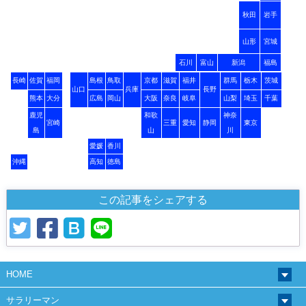
秋田
岩手
山形
宮城
石川
富山
新潟
福島
長崎
佐賀
福岡
島根
鳥取
京都
滋賀
福井
群馬
栃木
茨城
山口
兵庫
長野
熊本
大分
広島
岡山
大阪
奈良
岐阜
山梨
埼玉
千葉
鹿児
和歌
神奈
宮崎
三重
愛知
静岡
東京
島
山
川
愛媛
香川
沖縄
高知
徳島
この記事をシェアする
HOME
サラリーマン