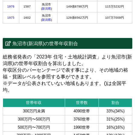
魚沼市
1976
1587
149億8798万円
115万5232円
(
新潟県
)
魚沼市
1975
1602
126億6562万円
107万7009円
(
新潟県
)
魚沼市(新潟県)の世帯年収割合
総務省発表の「2023年 住宅・土地統計調査」より魚沼市(新
潟県)の世帯年収割合を算出しました。
年収区分のパーセンテージで表す事により、その地域の裕
福・貧困レベルを参照する事ができます。
※データが公表されていない地域もあります。()は全国平
均。
世帯年収
世帯数
割合
300万円未満
4090世帯
33%(34%)
300万円〜500万円
3760世帯
31%(25%)
500万円〜700万円
1990世帯
16%(16%)