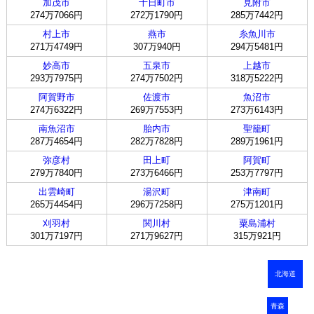
加茂市
十日町市
見附市
274万7066円
272万1790円
285万7442円
村上市
燕市
糸魚川市
271万4749円
307万940円
294万5481円
妙高市
五泉市
上越市
293万7975円
274万7502円
318万5222円
阿賀野市
佐渡市
魚沼市
274万6322円
269万7553円
273万6143円
南魚沼市
胎内市
聖籠町
287万4654円
282万7828円
289万1961円
弥彦村
田上町
阿賀町
279万7840円
273万6466円
253万7797円
出雲崎町
湯沢町
津南町
265万4454円
296万7258円
275万1201円
刈羽村
関川村
粟島浦村
301万7197円
271万9627円
315万921円
北海道
青森