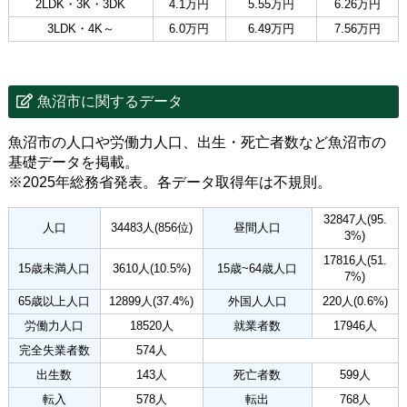
2LDK・3K・3DK
4.1万円
5.55万円
6.26万円
3LDK・4K～
6.0万円
6.49万円
7.56万円
魚沼市に関するデータ
魚沼市の人口や労働力人口、出生・死亡者数など魚沼市の
基礎データを掲載。
※2025年総務省発表。各データ取得年は不規則。
32847人(95.
人口
34483人(856位)
昼間人口
3%)
17816人(51.
15歳未満人口
3610人(10.5%)
15歳~64歳人口
7%)
65歳以上人口
12899人(37.4%)
外国人人口
220人(0.6%)
労働力人口
18520人
就業者数
17946人
完全失業者数
574人
出生数
143人
死亡者数
599人
転入
578人
転出
768人