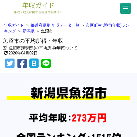
年収ガイド
＞
都道府県別 年収データ一覧
＞
市区町村 所得(年収)ラン
キング
＞
新潟県
＞
魚沼市
魚沼市の平均所得・年収
魚沼市(新潟県)の平均所得(年収)ついて
2026年04月02日