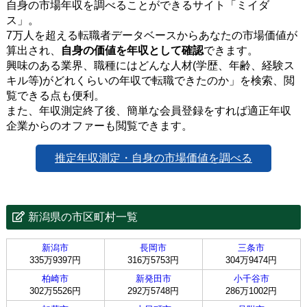
自身の市場年収を調べることができるサイト「ミイダ
ス」。
7万人を超える転職者データベースからあなたの市場価値が
算出され、
自身の価値を年収として確認
できます。
興味のある業界、職種にはどんな人材(学歴、年齢、経験ス
キル等)がどれくらいの年収で転職できたのか」を検索、閲
覧できる点も便利。
また、年収測定終了後、簡単な会員登録をすれば適正年収
企業からのオファーも閲覧できます。
推定年収測定・自身の市場価値を調べる
新潟県の市区町村一覧
新潟市
長岡市
三条市
335万9397円
316万5753円
304万9474円
柏崎市
新発田市
小千谷市
302万5526円
292万5748円
286万1002円