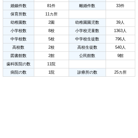
婚姻件数
81件
離婚件数
33件
保育所数
11カ所
幼稚園数
2園
幼稚園園児数
39人
小学校数
8校
小学校児童数
1363人
中学校数
5校
中学校生徒数
796人
高校数
2校
高校生徒数
540人
図書館数
2館
公民館数
9館
歯科医院の数
11院
病院の数
1院
診療所の数
25カ所