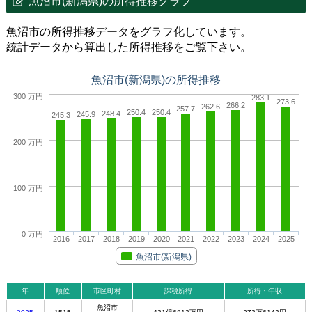
魚沼市(新潟県)の所得推移グラフ
魚沼市の所得推移データをグラフ化しています。
統計データから算出した所得推移をご覧下さい。
魚沼市(新潟県)の所得推移
300 万円
283.1
273.6
266.2
262.6
257.7
250.4
250.4
248.4
245.9
245.3
200 万円
100 万円
0 万円
2016
2017
2018
2019
2020
2021
2022
2023
2024
2025
魚沼市(新潟県)
年
順位
市区町村
課税所得
所得・年収
魚沼市