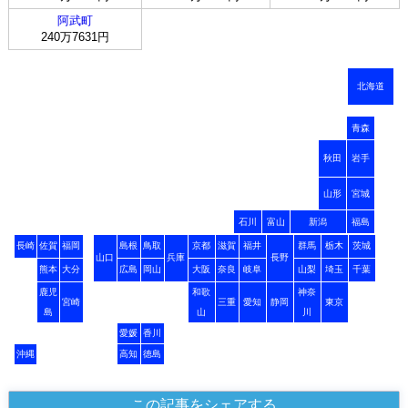
阿武町
240万7631円
北海道
青森
秋田
岩手
山形
宮城
石川
富山
新潟
福島
長崎
佐賀
福岡
島根
鳥取
京都
滋賀
福井
群馬
栃木
茨城
山口
兵庫
長野
熊本
大分
広島
岡山
大阪
奈良
岐阜
山梨
埼玉
千葉
鹿児
和歌
神奈
宮崎
三重
愛知
静岡
東京
島
山
川
愛媛
香川
沖縄
高知
徳島
この記事をシェアする