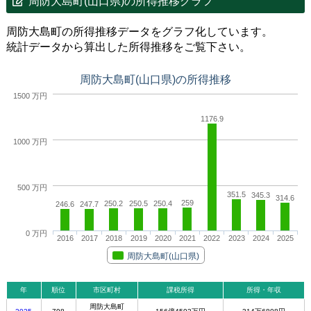
周防大島町(山口県)の所得推移グラフ
周防大島町の所得推移データをグラフ化しています。
統計データから算出した所得推移をご覧下さい。
周防大島町(山口県)の所得推移
1500 万円
1176.9
1000 万円
500 万円
351.5
345.3
314.6
259
250.2
250.5
250.4
246.6
247.7
0 万円
2016
2017
2018
2019
2020
2021
2022
2023
2024
2025
周防大島町(山口県)
年
順位
市区町村
課税所得
所得・年収
周防大島町