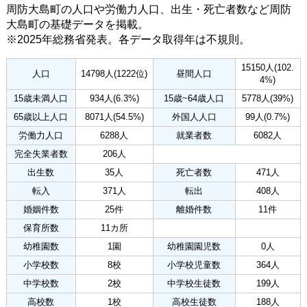
周防大島町の人口や労働力人口、出生・死亡者数など周防
大島町の基礎データを掲載。
※2025年総務省発表。各データ取得年は不規則。
15150人(102.
人口
14798人(1222位)
昼間人口
4%)
15歳未満人口
934人(6.3%)
15歳~64歳人口
5778人(39%)
65歳以上人口
8071人(54.5%)
外国人人口
99人(0.7%)
労働力人口
6288人
就業者数
6082人
完全失業者数
206人
出生数
35人
死亡者数
471人
転入
371人
転出
408人
婚姻件数
25件
離婚件数
11件
保育所数
11カ所
幼稚園数
1園
幼稚園園児数
0人
小学校数
8校
小学校児童数
364人
中学校数
2校
中学校生徒数
199人
高校数
1校
高校生徒数
188人