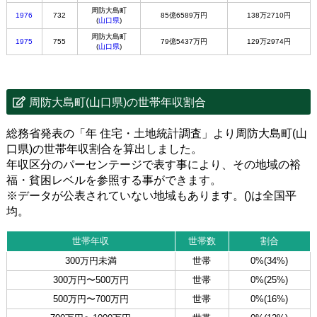
周防大島町
1976
732
85億6589万円
138万2710円
(
山口県
)
周防大島町
1975
755
79億5437万円
129万2974円
(
山口県
)
周防大島町(山口県)の世帯年収割合
総務省発表の「年 住宅・土地統計調査」より周防大島町(山
口県)の世帯年収割合を算出しました。
年収区分のパーセンテージで表す事により、その地域の裕
福・貧困レベルを参照する事ができます。
※データが公表されていない地域もあります。()は全国平
均。
世帯年収
世帯数
割合
300万円未満
世帯
0%(34%)
300万円〜500万円
世帯
0%(25%)
500万円〜700万円
世帯
0%(16%)