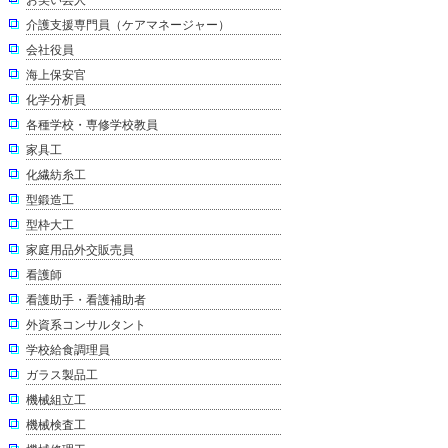
介護支援専門員（ケアマネージャー）
会社役員
海上保安官
化学分析員
各種学校・専修学校教員
家具工
化繊紡糸工
型鍛造工
型枠大工
家庭用品外交販売員
看護師
看護助手・看護補助者
外資系コンサルタント
学校給食調理員
ガラス製品工
機械組立工
機械検査工