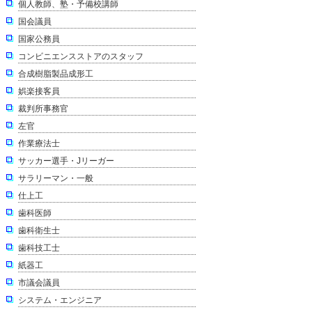
個人教師、塾・予備校講師
国会議員
国家公務員
コンビニエンスストアのスタッフ
合成樹脂製品成形工
娯楽接客員
裁判所事務官
左官
作業療法士
サッカー選手・Jリーガー
サラリーマン・一般
仕上工
歯科医師
歯科衛生士
歯科技工士
紙器工
市議会議員
システム・エンジニア