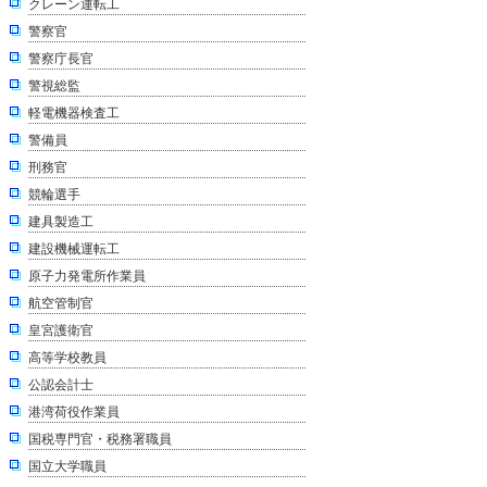
クレーン運転工
警察官
警察庁長官
警視総監
軽電機器検査工
警備員
刑務官
競輪選手
建具製造工
建設機械運転工
原子力発電所作業員
航空管制官
皇宮護衛官
高等学校教員
公認会計士
港湾荷役作業員
国税専門官・税務署職員
国立大学職員