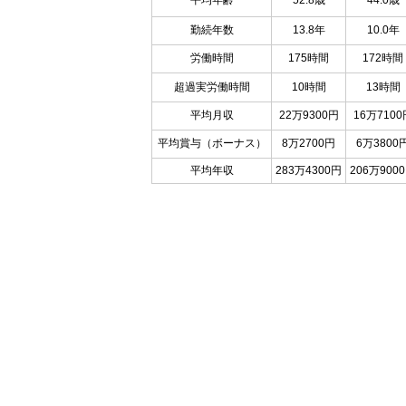
平均年齢
52.8歳
44.0歳
勤続年数
13.8年
10.0年
労働時間
175時間
172時間
超過実労働時間
10時間
13時間
平均月収
22万9300円
16万7100
平均賞与（ボーナス）
8万2700円
6万3800
平均年収
283万4300円
206万900