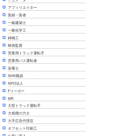
アフィリエイター
医師・医者
一級建築士
一般化学工
鋳物工
映画監督
営業用トラック運転手
営業用バス運転者
栄養士
NHK職員
NPO法人
Fリーガー
MR
大型トラック運転手
大相撲の力士
大手広告代理店
オフセット印刷工
お笑い芸人