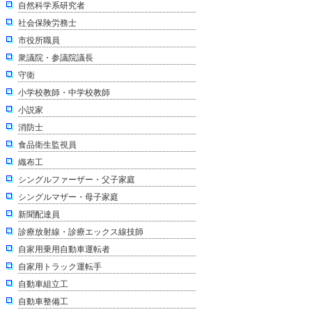
自然科学系研究者
社会保険労務士
市役所職員
衆議院・参議院議長
守衛
小学校教師・中学校教師
小説家
消防士
食品衛生監視員
織布工
シングルファーザー・父子家庭
シングルマザー・母子家庭
新聞配達員
診療放射線・診療エックス線技師
自家用乗用自動車運転者
自家用トラック運転手
自動車組立工
自動車整備工