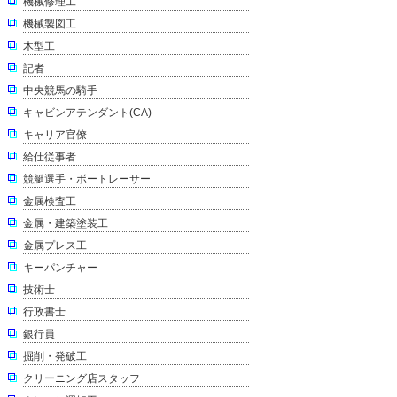
機械修理工
機械製図工
木型工
記者
中央競馬の騎手
キャビンアテンダント(CA)
キャリア官僚
給仕従事者
競艇選手・ボートレーサー
金属検査工
金属・建築塗装工
金属プレス工
キーパンチャー
技術士
行政書士
銀行員
掘削・発破工
クリーニング店スタッフ