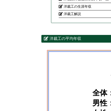
洋裁工の生涯年収
洋裁工解説
洋裁工の平均年収
全体：
男性：