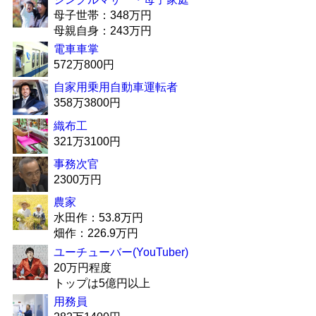
母子世帯：348万円
母親自身：243万円
電車車掌
572万800円
自家用乗用自動車運転者
358万3800円
織布工
321万3100円
事務次官
2300万円
農家
水田作：53.8万円
畑作：226.9万円
ユーチューバー(YouTuber)
20万円程度
トップは5億円以上
用務員