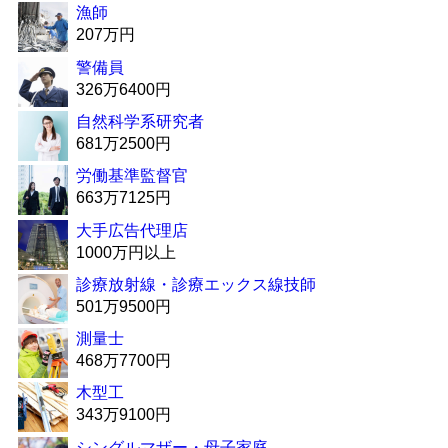
漁師
207万円
警備員
326万6400円
自然科学系研究者
681万2500円
労働基準監督官
663万7125円
大手広告代理店
1000万円以上
診療放射線・診療エックス線技師
501万9500円
測量士
468万7700円
木型工
343万9100円
シングルマザー・母子家庭