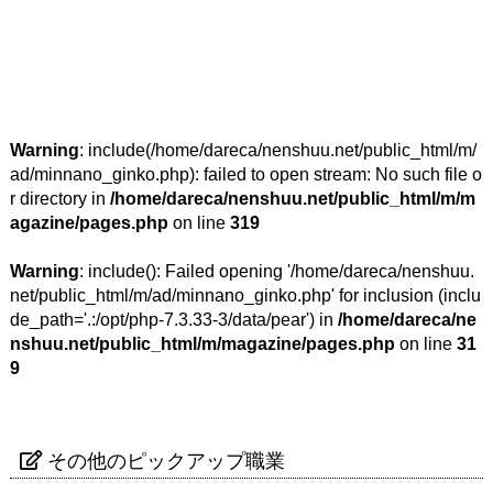
Warning
: include(/home/dareca/nenshuu.net/public_html/m/
ad/minnano_ginko.php): failed to open stream: No such file o
r directory in
/home/dareca/nenshuu.net/public_html/m/m
agazine/pages.php
on line
319
Warning
: include(): Failed opening '/home/dareca/nenshuu.
net/public_html/m/ad/minnano_ginko.php' for inclusion (inclu
de_path='.:/opt/php-7.3.33-3/data/pear') in
/home/dareca/ne
nshuu.net/public_html/m/magazine/pages.php
on line
31
9
その他のピックアップ職業