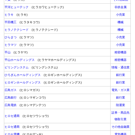
平河ヒューテック
(ヒラカワヒューテック)
非鉄金属
ヒラキ
(ヒラキ)
小売業
平田機工
(ヒラタキコウ)
機械
ヒラノテクシード
(ヒラノテクシード)
機械
ひらまつ
(ヒラマツ)
小売業
ヒラマツ
(ヒラマツ)
小売業
平山
(ヒラヤマ)
精密機器
平山ホールディングス
(ヒラヤマホールディングス)
精密機器
ビリングシステム
(ビリングシステム)
情報・通信業
ひろぎんホールディングス
(ヒロギンホールディングス)
銀行業
ヒロギンホールディングス
(ヒロギンホールディングス)
銀行業
広島ガス
(ヒロシマガス)
電気・ガス業
広島銀行
(ヒロシマギンコウ)
銀行業
広島電鉄
(ヒロシマデンテツ)
陸運業
証券・商品先
ヒロセ通商
(ヒロセツウショウ)
物取引業
ヒロセ通商
(ヒロセツウショウ)
その他金融業
ヒロセ電機
(ヒロセデンキ)
電気機器