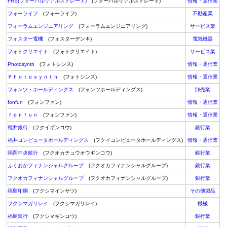
FRS(フォーバルリアルストレート)
(フォーバルリアルストレート)
情報・通信業
フォーライフ
(フォーライフ)
不動産業
フォーラムエンジニアリング
(フォーラムエンジニアリング)
サービス業
フォスター電機
(フォスターデンキ)
電気機器
フォトクリエイト
(フォトクリエイト)
サービス業
Photosynth
(フォトシンス)
情報・通信業
Ｐｈｏｔｏｓｙｎｔｈ
(フォトシンス)
情報・通信業
フォンツ・ホールディングス
(フォンツホールディングス)
卸売業
fonfun
(フォンファン)
情報・通信業
ｆｏｎｆｕｎ
(フォンファン)
情報・通信業
福井銀行
(フクイギンコウ)
銀行業
福井コンピュータホールディングス
(フクイコンピュータホールディングス)
情報・通信業
福岡中央銀行
(フクオカチュウオウギンコウ)
銀行業
ふくおかフィナンシャルグループ
(フクオカフィナンシャルグループ)
銀行業
フクオカフィナンシャルグループ
(フクオカフィナンシャルグループ)
銀行業
福島印刷
(フクシマインサツ)
その他製品
フクシマガリレイ
(フクシマガリレイ)
機械
福島銀行
(フクシマギンコウ)
銀行業