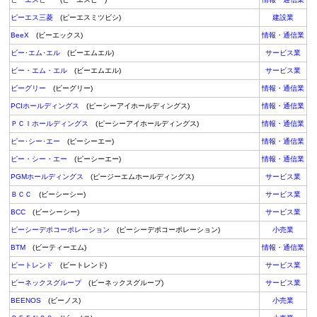
ピーエス三菱
(ピーエスミツビシ)
建設業
BeeX
(ビーエックス)
情報・通信業
ビー･エム･エル
(ビーエムエル)
サービス業
ビー・エム・エル
(ビーエムエル)
サービス業
ビーグリー
(ビーグリー)
情報・通信業
PCIホールディングス
(ピーシーアイホールディングス)
情報・通信業
ＰＣＩホールディングス
(ピーシーアイホールディングス)
情報・通信業
ピー･シー･エー
(ピーシーエー)
情報・通信業
ピー・シー・エー
(ピーシーエー)
情報・通信業
PGMホールディングス
(ピージーエムホールディングス)
サービス業
ＢＣＣ
(ビーシーシー)
サービス業
BCC
(ビーシーシー)
サービス業
ピーシーデポコーポレーション
(ピーシーデポコーポレーション)
小売業
BTM
(ビーティーエム)
情報・通信業
ビートレンド
(ビートレンド)
サービス業
ビーネックスグループ
(ビーネックスグループ)
サービス業
BEENOS
(ビーノス)
小売業