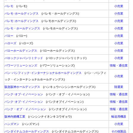
パレモ
(パレモ)
小売業
パレモ･ホールディングス
(パレモ・ホールディングス)
小売業
パレモ･ホールディングス
(パレモホールディングス)
小売業
パレモ・ホールディングス
(パレモホールディングス)
小売業
バロー
(バロー)
小売業
ハローズ
(ハローズ)
小売業
バローホールディングス
(バローホールディングス)
小売業
バロックジャパンリミテッド
(バロックジャパンリミテッド)
小売業
パワーソリューションズ
(パワーソリューションズ)
情報・通信業
パン･パシフィック･インターナショナルホールディングス
(パン・パシフィ
小売業
ック・インターナショナルホールディングス)
阪急阪神ホールディングス
(ハンキュウハンシンホールディングス)
陸運業
バンク･オブ･イノベーション
(バンク・オブ・イノベーション)
情報・通信業
バンク･オブ･イノベーション
(バンクオブイノベーション)
情報・通信業
バンク・オブ・イノベーション
(バンクオブイノベーション)
情報・通信業
阪神内燃機工業
(ハンシンナイネンキコウギョウ)
輸送用機器
ハンズマン
(ハンズマン)
小売業
バンダイナムコホールディングス
(バンダイナムコホールディングス)
その他製品