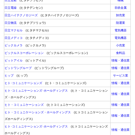
日立造船
(ヒタチゾウセン)
機械
日立電線
(ヒタチデンセン)
非鉄金属
日立ハイテクノロジーズ
(ヒタチハイテクノロジーズ)
卸売業
日立物流
(ヒタチブツリュウ)
陸運業
日立マクセル
(ヒタチマクセル)
電気機器
日立メディコ
(ヒタチメディコ)
電気機器
ビックカメラ
(ビックカメラ)
小売業
ピックルスコーポレーション
(ピックルスコーポレーション)
食料品
ビットアイル
(ビットアイル)
情報・通信業
ビットワングループ
(ビットワングループ)
情報・通信業
ヒップ
(ヒップ)
サービス業
ヒト･コミュニケーションズ
(ヒト・コミュニケーションズ)
情報・通信業
ヒト･コミュニケーションズ･ホールディングス
(ヒト・コミュニケーション
情報・通信業
ズ・ホールディングス)
ヒト・コミュニケーションズ
(ヒトコミュニケーションズ)
情報・通信業
ヒト・コミュニケーションズ・ホールディングス
(ヒトコミュニケーション
情報・通信業
ズホールディングス)
ヒト･コミュニケーションズ･ホールディングス
(ヒトコミュニケーションズ
情報・通信業
ホールディングス)