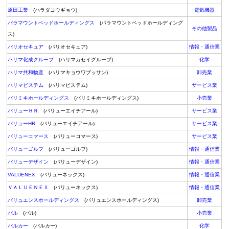
原田工業
(ハラダコウギョウ)
電気機器
パラマウントベッドホールディングス
(パラマウントベッドホールディング
その他製品
ス)
バリオセキュア
(バリオセキュア)
情報・通信業
ハリマ化成グループ
(ハリマカセイグループ)
化学
ハリマ共和物産
(ハリマキョウワブッサン)
卸売業
ハリマビステム
(ハリマビステム)
サービス業
パリミキホールディングス
(パリミキホールディングス)
小売業
バリューＨＲ
(バリューエイチアール)
サービス業
バリューHR
(バリューエイチアール)
サービス業
バリューコマース
(バリューコマース)
サービス業
バリューゴルフ
(バリューゴルフ)
情報・通信業
バリューデザイン
(バリューデザイン)
情報・通信業
VALUENEX
(バリューネックス)
情報・通信業
ＶＡＬＵＥＮＥＸ
(バリューネックス)
情報・通信業
バリュエンスホールディングス
(バリュエンスホールディングス)
卸売業
パル
(パル)
小売業
バルカー
(バルカー)
化学