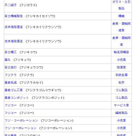
ガラス・土石
不二硝子
(フジガラス)
製品
富士機械製造
(フジキカイセイゾウ)
機械
倉庫・運輸関
伏木海陸運送
(フシキカイリクウンソウ)
連業
倉庫・運輸関
伏木海陸運送
(フシキカイリクウンソウ)
連
富士機工
(フジキコウ)
輸送用機器
藤久
(フジキュウ)
小売業
富士急行
(フジキュウコウ)
陸運業
フジクラ
(フジクラ)
非鉄金属
藤倉化成
(フジクラカセイ)
化学
藤倉ゴム工業
(フジクラゴムコウギョウ)
ゴム製品
藤倉コンポジット
(フジクラコンポジット)
ゴム製品
フジコー
(フジコー)
サービス業
フジコー
(フジコー)
繊維製品
フジ・コーポレーション
(フジコーポレーション)
小売業
フジ･コーポレーション
(フジコーポレーション)
小売業
富士興産
(フジコウサン)
卸売業