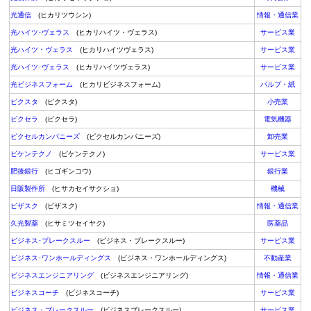
光通信
(ヒカリツウシン)
情報・通信業
光ハイツ･ヴェラス
(ヒカリハイツ・ヴェラス)
サービス業
光ハイツ・ヴェラス
(ヒカリハイツヴェラス)
サービス業
光ハイツ･ヴェラス
(ヒカリハイツヴェラス)
サービス業
光ビジネスフォーム
(ヒカリビジネスフォーム)
パルプ・紙
ピクスタ
(ピクスタ)
小売業
ピクセラ
(ピクセラ)
電気機器
ピクセルカンパニーズ
(ピクセルカンパニーズ)
卸売業
ビケンテクノ
(ビケンテクノ)
サービス業
肥後銀行
(ヒゴギンコウ)
銀行業
日阪製作所
(ヒサカセイサクショ)
機械
ビザスク
(ビザスク)
情報・通信業
久光製薬
(ヒサミツセイヤク)
医薬品
ビジネス･ブレークスルー
(ビジネス・ブレークスルー)
サービス業
ビジネス･ワンホールディングス
(ビジネス・ワンホールディングス)
不動産業
ビジネスエンジニアリング
(ビジネスエンジニアリング)
情報・通信業
ビジネスコーチ
(ビジネスコーチ)
サービス業
ビジネス・ブレークスルー
(ビジネスブレークスルー)
サービス業