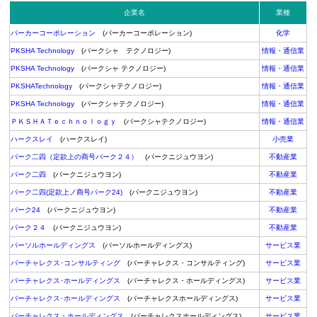
企業名
業種
パーカーコーポレーション
(パーカーコーポレーション)
化学
PKSHA Technology
(パークシャ テクノロジー)
情報・通信業
PKSHA Technology
(パークシャ テクノロジー)
情報・通信業
PKSHATechnology
(パークシャテクノロジー)
情報・通信業
PKSHA Technology
(パークシャテクノロジー)
情報・通信業
ＰＫＳＨＡＴｅｃｈｎｏｌｏｇｙ
(パークシャテクノロジー)
情報・通信業
ハークスレイ
(ハークスレイ)
小売業
パーク二四（定款上の商号パーク２４）
(パークニジュウヨン)
不動産業
パーク二四
(パークニジュウヨン)
不動産業
パーク二四(定款上ノ商号パーク24)
(パークニジュウヨン)
不動産業
パーク24
(パークニジュウヨン)
不動産業
パーク２４
(パークニジュウヨン)
不動産業
パーソルホールディングス
(パーソルホールディングス)
サービス業
バーチャレクス･コンサルティング
(バーチャレクス・コンサルティング)
サービス業
バーチャレクス･ホールディングス
(バーチャレクス・ホールディングス)
サービス業
バーチャレクス･ホールディングス
(バーチャレクスホールディングス)
サービス業
バーチャレクス・ホールディングス
(バーチャレクスホールディングス)
サービス業