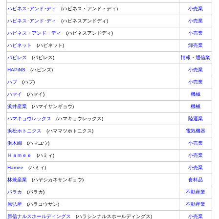
ハピネス･アンド･ディ
(ハピネス・アンド・ディ)
小売業
ハピネス･アンド･ディ
(ハピネスアンドディ)
小売業
ハピネス・アンド・ディ
(ハピネスアンドディ)
小売業
ハピネット
(ハピネット)
卸売業
パピレス
(パピレス)
情報・通信業
HAPiNS
(ハピンズ)
小売業
ハブ
(ハブ)
小売業
ハマイ
(ハマイ)
機械
浜井産業
(ハマイサンギョウ)
機械
ハマキョウレックス
(ハマキョウレックス)
陸運業
浜松ホトニクス
(ハママツホトニクス)
電気機器
浜木綿
(ハマユウ)
小売業
Ｈａｍｅｅ
(ハミィ)
小売業
Hamee
(ハミィ)
小売業
林兼産業
(ハヤシカネサンギョウ)
食料品
パラカ
(パラカ)
不動産業
原弘産
(ハラコウサン)
不動産業
原信ナルスホールディングス
(ハラシンナルスホールディングス)
小売業