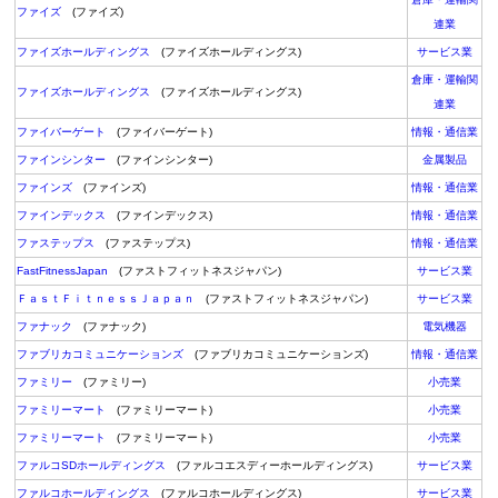
ファイズ
(ファイズ)
連業
ファイズホールディングス
(ファイズホールディングス)
サービス業
倉庫・運輸関
ファイズホールディングス
(ファイズホールディングス)
連業
ファイバーゲート
(ファイバーゲート)
情報・通信業
ファインシンター
(ファインシンター)
金属製品
ファインズ
(ファインズ)
情報・通信業
ファインデックス
(ファインデックス)
情報・通信業
ファステップス
(ファステップス)
情報・通信業
FastFitnessJapan
(ファストフィットネスジャパン)
サービス業
ＦａｓｔＦｉｔｎｅｓｓＪａｐａｎ
(ファストフィットネスジャパン)
サービス業
ファナック
(ファナック)
電気機器
ファブリカコミュニケーションズ
(ファブリカコミュニケーションズ)
情報・通信業
ファミリー
(ファミリー)
小売業
ファミリーマート
(ファミリーマート)
小売業
ファミリーマート
(ファミリーマート)
小売業
ファルコSDホールディングス
(ファルコエスディーホールディングス)
サービス業
ファルコホールディングス
(ファルコホールディングス)
サービス業