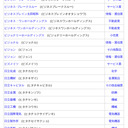
ビジネス･ブレークスルー
(ビジネスブレークスルー)
サービス業
ビジネスブレイン太田昭和
(ビジネスブレインオオタショウワ)
情報・通信業
ビジネス・ワンホールディングス
(ビジネスワンホールディングス)
不動産業
ビジネス･ワンホールディングス
(ビジネスワンホールディングス)
不動産業
ビジョナリーホールディングス
(ビジョナリーホールディングス)
小売業
ビジョナル
(ビジョナル)
情報・通信業
ピジョン
(ピジョン)
その他製品
ビジョン
(ビジョン)
情報・通信業
ビズメイツ
(ビズメイツ)
サービス業
日立化成
(ヒタチカセイ)
化学
日立機材
(ヒタチキザイ)
金属製品
日立キャピタル
(ヒタチキャピタル)
その他金融業
日立金属
(ヒタチキンゾク)
鉄鋼
日立建機
(ヒタチケンキ)
機械
日立工機
(ヒタチコウキ)
機械
日立国際電気
(ヒタチコクサイデンキ)
電気機器
日立製作所
(ヒタチセイサクショ)
電気機器