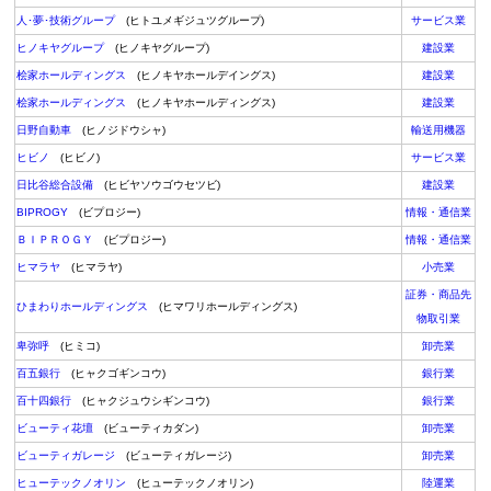
人･夢･技術グループ
(ヒトユメギジュツグループ)
サービス業
ヒノキヤグループ
(ヒノキヤグループ)
建設業
桧家ホールディングス
(ヒノキヤホールデイングス)
建設業
桧家ホールディングス
(ヒノキヤホールディングス)
建設業
日野自動車
(ヒノジドウシャ)
輸送用機器
ヒビノ
(ヒビノ)
サービス業
日比谷総合設備
(ヒビヤソウゴウセツビ)
建設業
BIPROGY
(ビプロジー)
情報・通信業
ＢＩＰＲＯＧＹ
(ビプロジー)
情報・通信業
ヒマラヤ
(ヒマラヤ)
小売業
証券・商品先
ひまわりホールディングス
(ヒマワリホールディングス)
物取引業
卑弥呼
(ヒミコ)
卸売業
百五銀行
(ヒャクゴギンコウ)
銀行業
百十四銀行
(ヒャクジュウシギンコウ)
銀行業
ビューティ花壇
(ビューティカダン)
卸売業
ビューティガレージ
(ビューティガレージ)
卸売業
ヒューテックノオリン
(ヒューテックノオリン)
陸運業