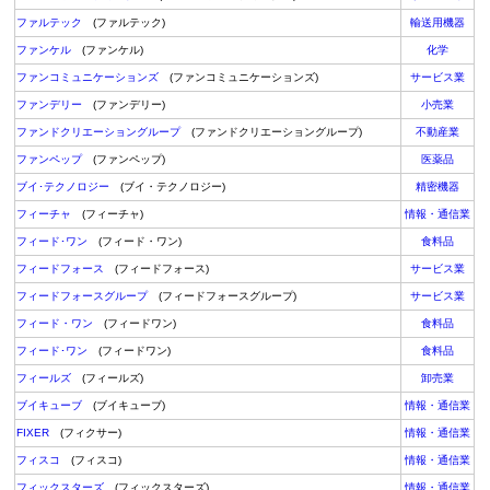
ファルテック
(ファルテック)
輸送用機器
ファンケル
(ファンケル)
化学
ファンコミュニケーションズ
(ファンコミュニケーションズ)
サービス業
ファンデリー
(ファンデリー)
小売業
ファンドクリエーショングループ
(ファンドクリエーショングループ)
不動産業
ファンペップ
(ファンペップ)
医薬品
ブイ･テクノロジー
(ブイ・テクノロジー)
精密機器
フィーチャ
(フィーチャ)
情報・通信業
フィード･ワン
(フィード・ワン)
食料品
フィードフォース
(フィードフォース)
サービス業
フィードフォースグループ
(フィードフォースグループ)
サービス業
フィード・ワン
(フィードワン)
食料品
フィード･ワン
(フィードワン)
食料品
フィールズ
(フィールズ)
卸売業
ブイキューブ
(ブイキューブ)
情報・通信業
FIXER
(フィクサー)
情報・通信業
フィスコ
(フィスコ)
情報・通信業
フィックスターズ
(フィックスターズ)
情報・通信業