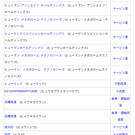
ヒューマン･アソシエイツ･ホールディングス
(ヒューマン・アソシエイツ・
サービス業
ホールディングス)
ヒューマン･メタボローム･テクノロジーズ
(ヒューマン・メタボローム・テ
サービス業
クノロジーズ)
ヒューマンクリエイションホールディングス
(ヒューマンクリエイションホ
サービス業
ールディングス)
ヒューマンホールディングス
(ヒューマンホールディングス)
サービス業
ヒューマン･メタボローム･テクノロジーズ
(ヒューマンメタボロームテクノ
サービス業
ロジーズ)
ヒューマン・メタボローム・テクノロジーズ
(ヒューマンメタボロームテク
サービス業
ノロジーズ)
ヒューリック
(ヒューリック)
不動産業
HYUGAPRIMARYCARE
(ヒュウガプライマリーケア)
小売業
倉庫・運輸関
兵機海運
(ヒョウキカイウン)
連
倉庫・運輸関
兵機海運
(ヒョウキカイウン)
連業
表示灯
(ヒョウジトウ)
サービス業
平賀
(ヒラガ)
その他製品