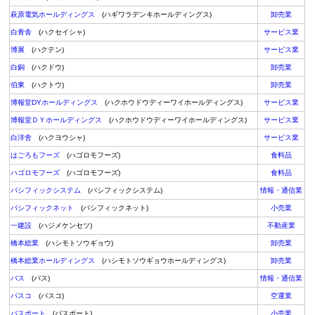
萩原電気ホールディングス
(ハギワラデンキホールディングス)
卸売業
白青舎
(ハクセイシャ)
サービス業
博展
(ハクテン)
サービス業
白銅
(ハクドウ)
卸売業
伯東
(ハクトウ)
卸売業
博報堂DYホールディングス
(ハクホウドウディーワイホールディングス)
サービス業
博報堂ＤＹホールディングス
(ハクホウドウディーワイホールディングス)
サービス業
白洋舍
(ハクヨウシャ)
サービス業
はごろもフーズ
(ハゴロモフーズ)
食料品
ハゴロモフーズ
(ハゴロモフーズ)
食料品
パシフィックシステム
(パシフィックシステム)
情報・通信業
パシフィックネット
(パシフィックネット)
小売業
一建設
(ハジメケンセツ)
不動産業
橋本総業
(ハシモトソウギョウ)
卸売業
橋本総業ホールディングス
(ハシモトソウギョウホールディングス)
卸売業
パス
(パス)
情報・通信業
パスコ
(パスコ)
空運業
パスポート
(パスポート)
小売業