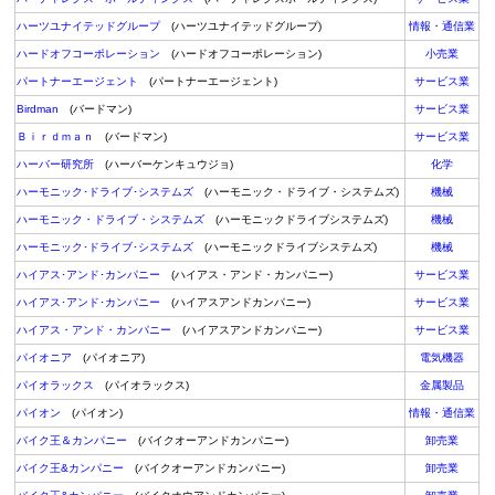
ハーツユナイテッドグループ
(ハーツユナイテッドグループ)
情報・通信業
ハードオフコーポレーション
(ハードオフコーポレーション)
小売業
パートナーエージェント
(パートナーエージェント)
サービス業
Birdman
(バードマン)
サービス業
Ｂｉｒｄｍａｎ
(バードマン)
サービス業
ハーバー研究所
(ハーバーケンキュウジョ)
化学
ハーモニック･ドライブ･システムズ
(ハーモニック・ドライブ・システムズ)
機械
ハーモニック・ドライブ・システムズ
(ハーモニックドライブシステムズ)
機械
ハーモニック･ドライブ･システムズ
(ハーモニックドライブシステムズ)
機械
ハイアス･アンド･カンパニー
(ハイアス・アンド・カンパニー)
サービス業
ハイアス･アンド･カンパニー
(ハイアスアンドカンパニー)
サービス業
ハイアス・アンド・カンパニー
(ハイアスアンドカンパニー)
サービス業
パイオニア
(パイオニア)
電気機器
パイオラックス
(パイオラックス)
金属製品
パイオン
(パイオン)
情報・通信業
バイク王＆カンパニー
(バイクオーアンドカンパニー)
卸売業
バイク王&カンパニー
(バイクオーアンドカンパニー)
卸売業