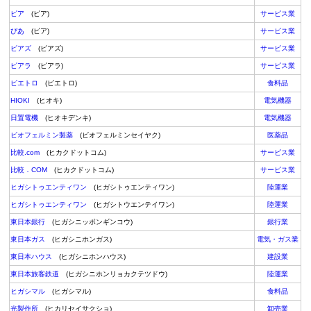
ピア
(ピア)
サービス業
ぴあ
(ピア)
サービス業
ピアズ
(ピアズ)
サービス業
ピアラ
(ピアラ)
サービス業
ピエトロ
(ピエトロ)
食料品
HIOKI
(ヒオキ)
電気機器
日置電機
(ヒオキデンキ)
電気機器
ビオフェルミン製薬
(ビオフェルミンセイヤク)
医薬品
比較.com
(ヒカクドットコム)
サービス業
比較．COM
(ヒカクドットコム)
サービス業
ヒガシトゥエンティワン
(ヒガシトゥエンティワン)
陸運業
ヒガシトゥエンティワン
(ヒガシトウエンテイワン)
陸運業
東日本銀行
(ヒガシニッポンギンコウ)
銀行業
東日本ガス
(ヒガシニホンガス)
電気・ガス業
東日本ハウス
(ヒガシニホンハウス)
建設業
東日本旅客鉄道
(ヒガシニホンリョカクテツドウ)
陸運業
ヒガシマル
(ヒガシマル)
食料品
光製作所
(ヒカリセイサクショ)
卸売業