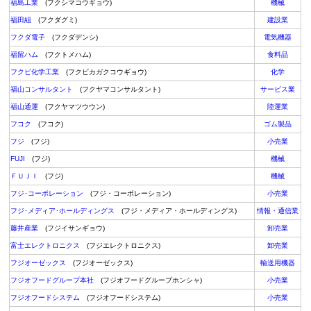
福島工業
(フクシマコウギョウ)
機械
福田組
(フクダグミ)
建設業
フクダ電子
(フクダデンシ)
電気機器
福留ハム
(フクトメハム)
食料品
フクビ化学工業
(フクビカガクコウギョウ)
化学
福山コンサルタント
(フクヤマコンサルタント)
サービス業
福山通運
(フクヤマツウウン)
陸運業
フコク
(フコク)
ゴム製品
フジ
(フジ)
小売業
FUJI
(フジ)
機械
ＦＵＪＩ
(フジ)
機械
フジ･コーポレーション
(フジ・コーポレーション)
小売業
フジ･メディア･ホールディングス
(フジ・メディア・ホールディングス)
情報・通信業
藤井産業
(フジイサンギョウ)
卸売業
富士エレクトロニクス
(フジエレクトロニクス)
卸売業
フジオーゼックス
(フジオーゼックス)
輸送用機器
フジオフードグループ本社
(フジオフードグループホンシャ)
小売業
フジオフードシステム
(フジオフードシステム)
小売業