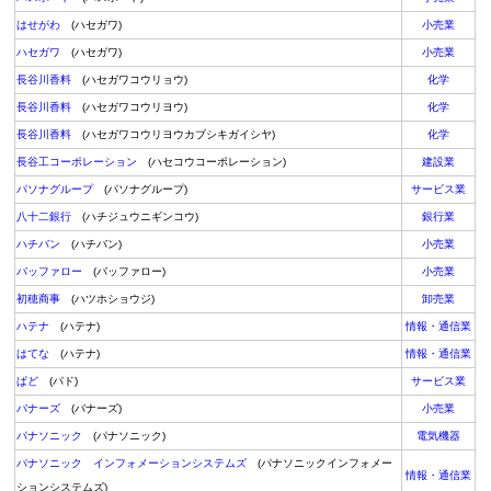
はせがわ
(ハセガワ)
小売業
ハセガワ
(ハセガワ)
小売業
長谷川香料
(ハセガワコウリョウ)
化学
長谷川香料
(ハセガワコウリヨウ)
化学
長谷川香料
(ハセガワコウリヨウカブシキガイシヤ)
化学
長谷工コーポレーション
(ハセコウコーポレーション)
建設業
パソナグループ
(パソナグループ)
サービス業
八十二銀行
(ハチジュウニギンコウ)
銀行業
ハチバン
(ハチバン)
小売業
バッファロー
(バッファロー)
小売業
初穂商事
(ハツホショウジ)
卸売業
ハテナ
(ハテナ)
情報・通信業
はてな
(ハテナ)
情報・通信業
ぱど
(パド)
サービス業
バナーズ
(バナーズ)
小売業
パナソニック
(パナソニック)
電気機器
パナソニック インフォメーションシステムズ
(パナソニックインフォメー
情報・通信業
ションシステムズ)