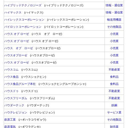
ハイブリッドテクノロジーズ
(ハイブリッドテクノロジーズ)
情報・通信業
ハイマックス
(ハイマックス)
情報・通信業
ハイレックスコーポレーション
(ハイレックスコーポレーション)
輸送用機器
パイロットコーポレーション
(パイロットコーポレーション)
その他製品
ハウス オブ ローゼ
(ハウス オブ ローゼ)
小売業
ハウス オブ ローゼ
(ハウス オブ ローゼ)
小売業
ハウス オブ ローゼ
(ハウスオブローゼ)
小売業
ハウスオブローゼ
(ハウスオブローゼ)
小売業
ハウス オブ ローゼ
(ハウスオブローゼ)
小売業
ハウスコム
(ハウスコム)
不動産業
ハウス食品
(ハウスショクヒン)
食料品
ハウス食品グループ本社
(ハウスショクヒングループホンシャ)
食料品
ハウスドゥ
(ハウスドゥ)
不動産業
ハウスフリーダム
(ハウスフリーダム)
不動産業
パウダーテック
(パウダーテック)
鉄鋼
ハウテレビジョン
(ハウテレビジョン)
サービス業
萩原工業
(ハギハラコウギョウ)
その他製品
萩原電気
(ハギワラデンキ)
卸売業