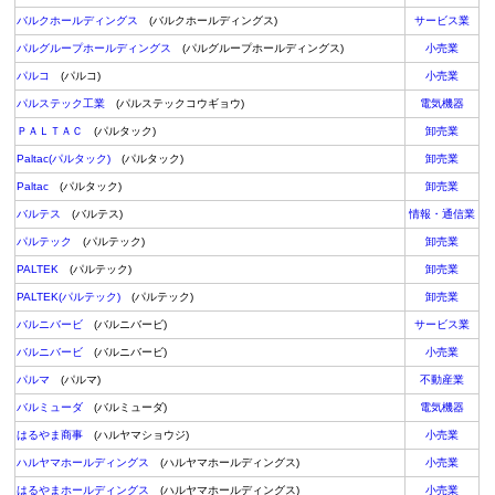
バルクホールディングス
(バルクホールディングス)
サービス業
パルグループホールディングス
(パルグループホールディングス)
小売業
パルコ
(パルコ)
小売業
パルステック工業
(パルステックコウギョウ)
電気機器
ＰＡＬＴＡＣ
(パルタック)
卸売業
Paltac(パルタック)
(パルタック)
卸売業
Paltac
(パルタック)
卸売業
バルテス
(バルテス)
情報・通信業
パルテック
(パルテック)
卸売業
PALTEK
(パルテック)
卸売業
PALTEK(パルテック)
(パルテック)
卸売業
バルニバービ
(バルニバービ)
サービス業
バルニバービ
(バルニバービ)
小売業
パルマ
(パルマ)
不動産業
バルミューダ
(バルミューダ)
電気機器
はるやま商事
(ハルヤマショウジ)
小売業
ハルヤマホールディングス
(ハルヤマホールディングス)
小売業
はるやまホールディングス
(ハルヤマホールディングス)
小売業