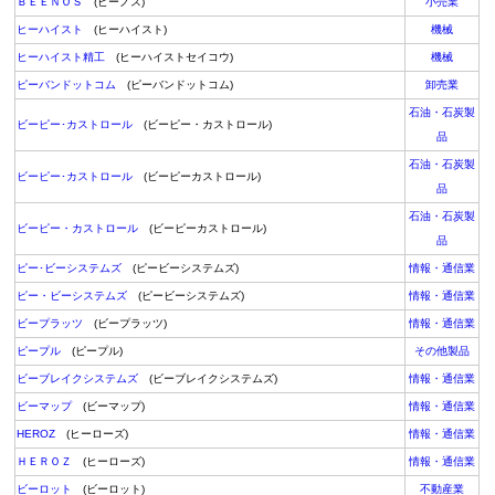
ＢＥＥＮＯＳ
(ビーノス)
小売業
ヒーハイスト
(ヒーハイスト)
機械
ヒーハイスト精工
(ヒーハイストセイコウ)
機械
ピーバンドットコム
(ピーバンドットコム)
卸売業
石油・石炭製
ビーピー･カストロール
(ビーピー・カストロール)
品
石油・石炭製
ビーピー･カストロール
(ビーピーカストロール)
品
石油・石炭製
ビーピー・カストロール
(ビーピーカストロール)
品
ピー･ビーシステムズ
(ピービーシステムズ)
情報・通信業
ピー・ビーシステムズ
(ピービーシステムズ)
情報・通信業
ビープラッツ
(ビープラッツ)
情報・通信業
ピープル
(ピープル)
その他製品
ビーブレイクシステムズ
(ビーブレイクシステムズ)
情報・通信業
ビーマップ
(ビーマップ)
情報・通信業
HEROZ
(ヒーローズ)
情報・通信業
ＨＥＲＯＺ
(ヒーローズ)
情報・通信業
ビーロット
(ビーロット)
不動産業