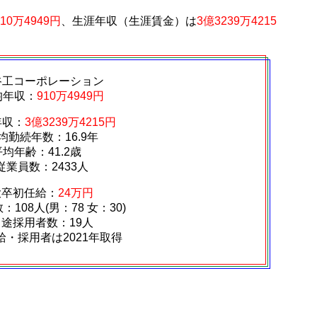
910万4949円
、生涯年収（生涯賃金）は
3億3239万4215
谷工コーポレーション
均年収：
910万4949円
年収：
3億3239万4215円
均勤続年数：16.9年
平均年齢：41.2歳
従業員数：2433人
大卒初任給：
24万円
108人(男：78 女：30)
中途採用者数：19人
給・採用者は2021年取得