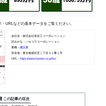
・URLなどの基本データをご覧ください。
会社名：株式会社長谷工コーポレーション
読みがな：ハセコウコーポレーション
業種：
建設業
所在地：東京都港区芝二丁目３２番１号
URL：
https://www.haseko.co.jp/hc/
この記事の目次