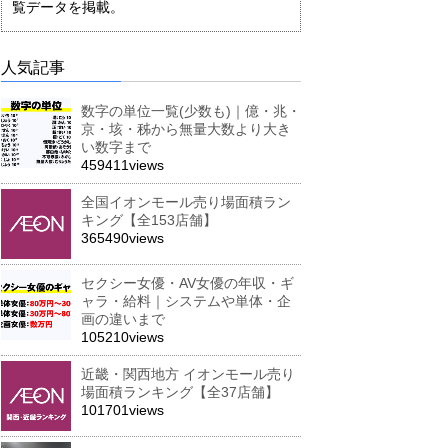
覧データを掲載。
人気記事
数字の単位一覧(少数も)｜億・兆・
京・垓・秭から無量大数より大き
い数字まで
459411views
全国イオンモール売り場面積ラン
キング【全153店舗】
365490views
セクシー女優・AV女優の年収・ギ
ャラ・給料｜システムや単体・企
画の違いまで
105210views
近畿・関西地方 イオンモール売り
場面積ランキング【全37店舗】
101701views