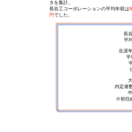
タを集計。
長谷工コーポレーションの平均年収は
円
でした。
長
平
生涯
平
内定者数：
※初任