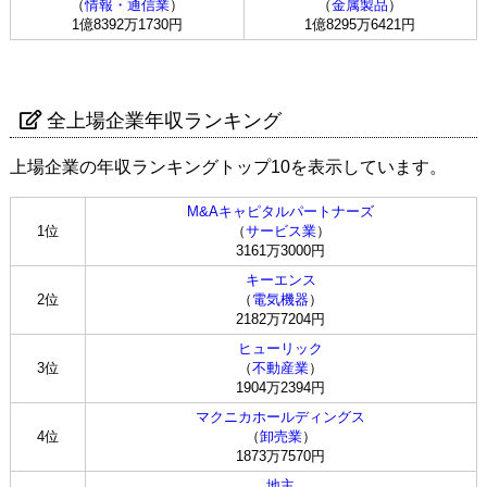
（
情報・通信業
）
（
金属製品
）
1億8392万1730円
1億8295万6421円
全上場企業年収ランキング
上場企業の年収ランキングトップ10を表示しています。
M&Aキャピタルパートナーズ
1位
（
サービス業
）
3161万3000円
キーエンス
2位
（
電気機器
）
2182万7204円
ヒューリック
3位
（
不動産業
）
1904万2394円
マクニカホールディングス
4位
（
卸売業
）
1873万7570円
地主