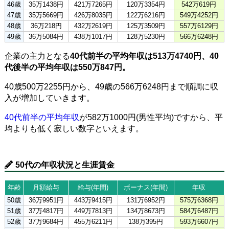
46歳
35万1438円
421万7265円
120万3354円
542万619円
47歳
35万5669円
426万8035円
122万6216円
549万4252円
48歳
36万218円
432万2619円
125万3509円
557万6129円
49歳
36万5084円
438万1017円
128万5230円
566万6248円
企業の主力となる
40代前半の平均年収は513万4740円、40
代後半の平均年収は550万847円。
40歳500万2255円から、49歳の566万6248円まで順調に収
入が増加していきます。
40代前半の平均年収
が582万1000円(男性平均)ですから、平
均よりも低く寂しい数字といえます。
50代の年収状況と生涯賃金
年齢
月額給与
給与(年間)
ボーナス(年間)
年収
50歳
36万9951円
443万9415円
131万6952円
575万6368円
51歳
37万4817円
449万7813円
134万8673円
584万6487円
52歳
37万9684円
455万6211円
138万395円
593万6607円