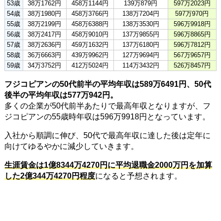
53歳
38万1762円
458万1144円
139万879円
597万2023円
54歳
38万1980円
458万3766円
138万7204円
597万970円
55歳
38万2199円
458万6388円
138万3530円
596万9918円
56歳
38万2417円
458万9010円
137万9855円
596万8865円
57歳
38万2636円
459万1632円
137万6180円
596万7812円
58歳
36万6663円
439万9962円
127万9694円
567万9657円
59歳
34万3752円
412万5024円
114万3432円
526万8457円
フジコピアンの50代前半の平均年収は589万6491円、50代
後半の平均年収は577万942円。
多くの企業が50代前半あたりで最高年収となりますが、フ
ジコピアンの55歳時年収は596万9918円となっています。
入社から順調に伸び、50代で最高年収に達した後は定年に
向けてゆるやかに減少していきます。
生涯賃金は1億8344万4270円に平均退職金2000万円を加算
した2億344万4270円程度
になると予想されます。