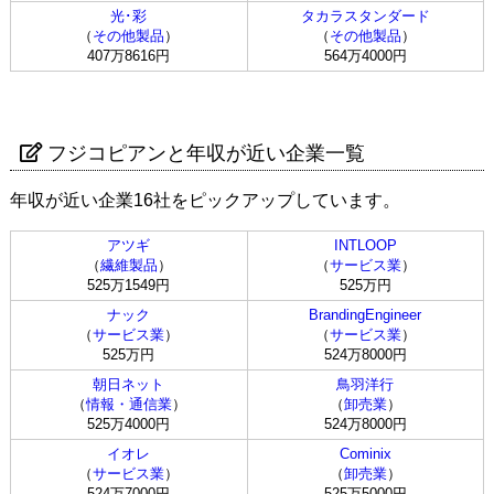
光･彩
タカラスタンダード
（
その他製品
）
（
その他製品
）
407万8616円
564万4000円
フジコピアンと年収が近い企業一覧
年収が近い企業16社をピックアップしています。
アツギ
INTLOOP
（
繊維製品
）
（
サービス業
）
525万1549円
525万円
ナック
BrandingEngineer
（
サービス業
）
（
サービス業
）
525万円
524万8000円
朝日ネット
鳥羽洋行
（
情報・通信業
）
（
卸売業
）
525万4000円
524万8000円
イオレ
Cominix
（
サービス業
）
（
卸売業
）
524万7000円
525万5000円