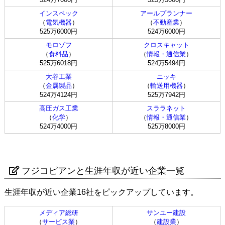
インスペック
アールプランナー
（
電気機器
）
（
不動産業
）
525万6000円
524万6000円
モロゾフ
クロスキャット
（
食料品
）
（
情報・通信業
）
525万6018円
524万5494円
大谷工業
ニッキ
（
金属製品
）
（
輸送用機器
）
524万4124円
525万7942円
高圧ガス工業
スララネット
（
化学
）
（
情報・通信業
）
524万4000円
525万8000円
フジコピアンと生涯年収が近い企業一覧
生涯年収が近い企業16社をピックアップしています。
メディア総研
サンユー建設
（
サービス業
）
（
建設業
）