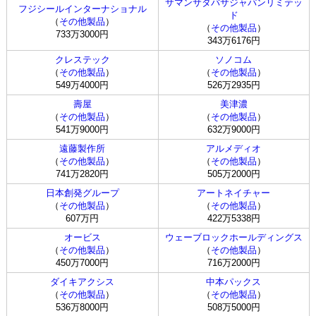
サマンサタバサジャパンリミテッ
フジシールインターナショナル
ド
（
その他製品
）
（
その他製品
）
733万3000円
343万6176円
クレステック
ソノコム
（
その他製品
）
（
その他製品
）
549万4000円
526万2935円
壽屋
美津濃
（
その他製品
）
（
その他製品
）
541万9000円
632万9000円
遠藤製作所
アルメディオ
（
その他製品
）
（
その他製品
）
741万2820円
505万2000円
日本創発グループ
アートネイチャー
（
その他製品
）
（
その他製品
）
607万円
422万5338円
オービス
ウェーブロックホールディングス
（
その他製品
）
（
その他製品
）
450万7000円
716万2000円
ダイキアクシス
中本パックス
（
その他製品
）
（
その他製品
）
536万8000円
508万5000円