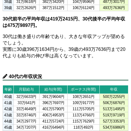
38歳
31万8618円
382万3420円
104万9596円
487万3017円
39歳
32万2626円
387万1512円
106万6124円
493万7636円
30代前半の平均年収は419万2415円、30代後半の平均年収
は475万9897円。
30代は働き盛りの年齢であり、大きな年収アップが望める
でしょう。
実際に30歳396万1634円から、39歳の493万7636円まで20
代よりも給与の伸び率は高くなっています。
40代の年収状況
年齢
月額給与
給与(年間)
ボーナス(年間)
年収
40歳
32万6633円
391万9604円
108万2651円
500万2255円
41歳
33万641円
396万7697円
109万9177円
506万6876円
42歳
33万4649円
401万5790円
111万5705円
513万1495円
43歳
33万8746円
406万4953円
113万4766円
519万9719円
44歳
34万2977円
411万5724円
115万7629円
527万3353円
45歳
34万7207円
416万6494円
118万492円
534万6986円