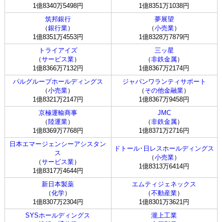
1億8340万5498円
1億8351万1038円
筑邦銀行
夢展望
（
銀行業
）
（
小売業
）
1億8351万4553円
1億8328万7879円
トライアイズ
三ッ星
（
サービス業
）
（
非鉄金属
）
1億8366万7132円
1億8367万2174円
パルグループホールディングス
ジャパンワランティサポート
（
小売業
）
（
その他金融業
）
1億8321万2147円
1億8367万9458円
京極運輸商事
JMC
（
陸運業
）
（
非鉄金属
）
1億8369万7768円
1億8371万2716円
日本エマージェンシーアシスタン
ドトール･日レスホールディングス
ス
（
小売業
）
（
サービス業
）
1億8313万6414円
1億8317万4644円
新日本製薬
エムティジェネックス
（
化学
）
（
不動産業
）
1億8307万2304円
1億8301万3621円
SYSホールディングス
瀧上工業