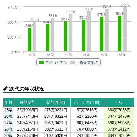
736.5
714.4
750 万円
668.2
622.8
596.9
575.6
561.9
534.6
500.2
491.4
454.4
500 万円
396.1
250 万円
0 万円
30歳
35歳
40歳
45歳
50歳
55歳
フジコピアン
上場企業平均
20代の年収状況
年齢
月額給与
給与(年間)
ボーナス(年間)
年収
25歳
22万9935円
275万9221円
57万7816円
333万7038円
26歳
23万7443円
284万9322円
62万2150円
347万1473円
27歳
24万4951円
293万9421円
66万6485円
360万5908円
28歳
25万2134円
302万5612円
70万6800円
373万2412円
29歳
25万8828円
310万5939円
74万1084円
384万7023円