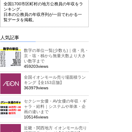
全国1700市区町村の地方公務員の年収をラ
ンキング。
日本の公務員の年収序列が一目でわかる一
覧データを掲載。
人気記事
数字の単位一覧(少数も)｜億・兆・
京・垓・秭から無量大数より大き
い数字まで
459203views
全国イオンモール売り場面積ラン
キング【全153店舗】
363979views
セクシー女優・AV女優の年収・ギ
ャラ・給料｜システムや単体・企
画の違いまで
105146views
近畿・関西地方 イオンモール売り