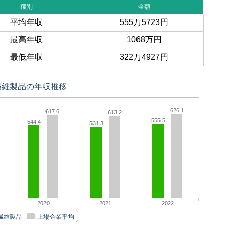
種別
金額
平均年収
555万5723円
最高年収
1068万円
最低年収
322万4927円
繊維製品の年収推移
626.1
617.6
613.2
555.5
544.4
531.3
2020
2021
2022
繊維製品
上場企業平均