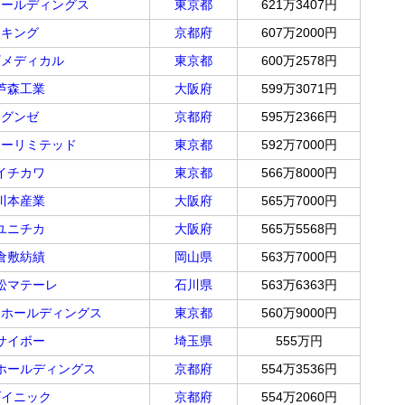
ホールディングス
東京都
621万3407円
キング
京都府
607万2000円
ギメディカル
東京都
600万2578円
芦森工業
大阪府
599万3071円
グンゼ
京都府
595万2366円
ドーリミテッド
東京都
592万7000円
イチカワ
東京都
566万8000円
川本産業
大阪府
565万7000円
ユニチカ
大阪府
565万5568円
倉敷紡績
岡山県
563万7000円
松マテーレ
石川県
563万6363円
ドホールディングス
東京都
560万9000円
サイボー
埼玉県
555万円
ホールディングス
京都府
554万3536円
ダイニック
京都府
554万2060円