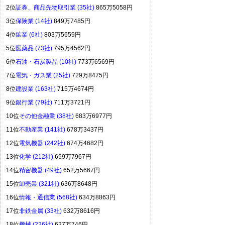
2位
証券、商品先物取引業 (35社)
865万5058円
3位
保険業 (14社)
849万7485円
4位
鉱業 (6社)
803万5659円
5位
医薬品 (73社)
795万4562円
6位
石油・石炭製品 (10社)
773万6569円
7位
電気・ガス業 (25社)
729万8475円
8位
建設業 (163社)
715万4674円
9位
銀行業 (79社)
711万3721円
10位
その他金融業 (38社)
683万6977円
11位
不動産業 (141社)
678万3437円
12位
電気機器 (242社)
674万4682円
13位
化学 (212社)
659万7967円
14位
精密機器 (49社)
652万5667円
15位
卸売業 (321社)
636万8648円
16位
情報・通信業 (568社)
634万8863円
17位
非鉄金属 (33社)
632万8616円
18位
機械 (226社)
627万746円