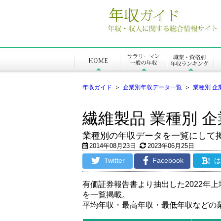
年収ガイド
＞
企業別年収データ一覧
＞
業種別 企
繊維製品 業種別 
業種別の年収データを一覧にして
2014年08月23日
2023年06月25日
Twitter
Facebook
!
有価証券報告書より抽出した2022年
を一覧掲載。
平均年収・最高年収・最低年収などの