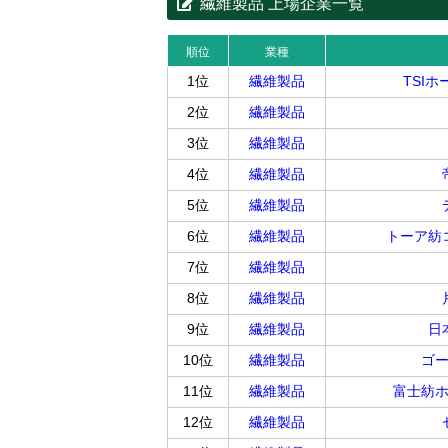
繊維製品 上場企業一覧
順位
業種
1位
繊維製品
TSI
2位
繊維製品
3位
繊維製品
4位
繊維製品
5位
繊維製品
6位
繊維製品
トーア紡
7位
繊維製品
8位
繊維製品
9位
繊維製品
日
10位
繊維製品
ゴ
11位
繊維製品
富士紡
12位
繊維製品