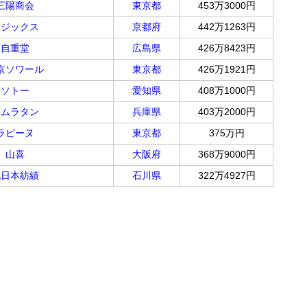
三陽商会
東京都
453万3000円
フジックス
京都府
442万1263円
自重堂
広島県
426万8423円
京ソワール
東京都
426万1921円
ソトー
愛知県
408万1000円
キムラタン
兵庫県
403万2000円
ラピーヌ
東京都
375万円
山喜
大阪府
368万9000円
北日本紡績
石川県
322万4927円