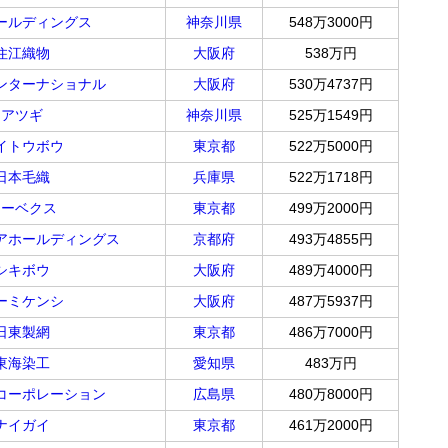
ールディングス
神奈川県
548万3000円
住江織物
大阪府
538万円
ンターナショナル
大阪府
530万4737円
アツギ
神奈川県
525万1549円
イトウボウ
東京都
522万5000円
日本毛織
兵庫県
522万1718円
オーベクス
東京都
499万2000円
アホールディングス
京都府
493万4855円
シキボウ
大阪府
489万4000円
ーミケンシ
大阪府
487万5937円
日東製網
東京都
486万7000円
東海染工
愛知県
483万円
コーポレーション
広島県
480万8000円
ナイガイ
東京都
461万2000円