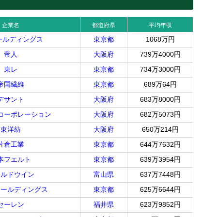
企業名
都道府県
平均年収
ホールディングス
東京都
1068万円
帝人
大阪府
739万4000円
東レ
東京都
734万3000円
帝国繊維
東京都
689万64円
デサント
大阪府
683万8000円
コーポレーション
大阪府
682万5073円
東洋紡
大阪府
650万214円
片倉工業
東京都
644万7632円
本フエルト
東京都
639万3954円
ールドウイン
富山県
637万7448円
ホールディングス
東京都
625万6644円
セーレン
福井県
623万9852円