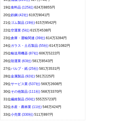
19位
食料品 (125社)
624万8855円
20位
鉄鋼 (42社)
619万9041円
21位
ゴム製品 (19社)
615万9542円
22位
空運業 (5社)
615万4538円
23位
倉庫・運輸関連 (39社)
614万3284円
24位
ガラス・土石製品 (55社)
614万1082円
25位
輸送用機器 (87社)
606万5222円
26位
陸運業 (63社)
581万8543円
27位
パルプ・紙 (25社)
581万3531円
28位
金属製品 (92社)
581万225円
29位
サービス業 (537社)
569万2608円
30位
その他製品 (111社)
568万3370円
31位
繊維製品 (50社)
555万5723円
32位
水産・農林業 (11社)
546万424円
33位
小売業 (330社)
511万897円