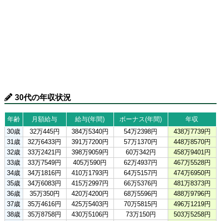
30代の年収状況
年齢
月額給与
給与(年間)
ボーナス(年間)
年収
30歳
32万445円
384万5340円
54万2398円
438万7739円
31歳
32万6433円
391万7200円
57万1370円
448万8570円
32歳
33万2421円
398万9059円
60万342円
458万9401円
33歳
33万7549円
405万590円
62万4937円
467万5528円
34歳
34万1816円
410万1793円
64万5157円
474万6950円
35歳
34万6083円
415万2997円
66万5376円
481万8373円
36歳
35万350円
420万4200円
68万5596円
488万9796円
37歳
35万4616円
425万5403円
70万5815円
496万1219円
38歳
35万8758円
430万5106円
73万150円
503万5258円