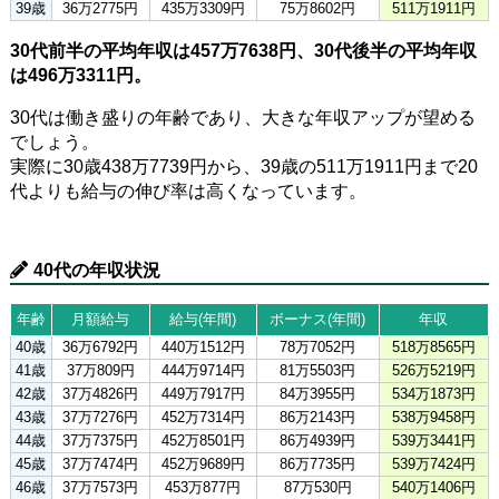
39歳
36万2775円
435万3309円
75万8602円
511万1911円
30代前半の平均年収は457万7638円、30代後半の平均年収
は496万3311円。
30代は働き盛りの年齢であり、大きな年収アップが望める
でしょう。
実際に30歳438万7739円から、39歳の511万1911円まで20
代よりも給与の伸び率は高くなっています。
40代の年収状況
年齢
月額給与
給与(年間)
ボーナス(年間)
年収
40歳
36万6792円
440万1512円
78万7052円
518万8565円
41歳
37万809円
444万9714円
81万5503円
526万5219円
42歳
37万4826円
449万7917円
84万3955円
534万1873円
43歳
37万7276円
452万7314円
86万2143円
538万9458円
44歳
37万7375円
452万8501円
86万4939円
539万3441円
45歳
37万7474円
452万9689円
86万7735円
539万7424円
46歳
37万7573円
453万877円
87万530円
540万1406円