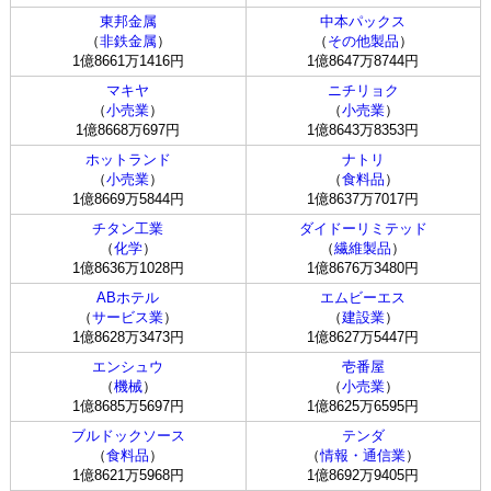
東邦金属
中本パックス
（
非鉄金属
）
（
その他製品
）
1億8661万1416円
1億8647万8744円
マキヤ
ニチリョク
（
小売業
）
（
小売業
）
1億8668万697円
1億8643万8353円
ホットランド
ナトリ
（
小売業
）
（
食料品
）
1億8669万5844円
1億8637万7017円
チタン工業
ダイドーリミテッド
（
化学
）
（
繊維製品
）
1億8636万1028円
1億8676万3480円
ABホテル
エムビーエス
（
サービス業
）
（
建設業
）
1億8628万3473円
1億8627万5447円
エンシュウ
壱番屋
（
機械
）
（
小売業
）
1億8685万5697円
1億8625万6595円
ブルドックソース
テンダ
（
食料品
）
（
情報・通信業
）
1億8621万5968円
1億8692万9405円