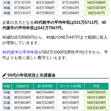
47歳
37万7672円
453万2064円
87万3325円
540万5390円
48歳
37万8921円
454万7056円
87万8013円
542万5070円
49歳
38万1321円
457万5852円
88万4594円
546万447円
企業の主力となる
40代前半の平均年収は531万5711円、40
代後半の平均年収は541万7947円。
40歳518万8565円から、49歳の546万447円まで順調に収入
が増加していきます。
40代前半の平均年収
が582万1000円(男性平均)ですから、平
均よりも低く寂しい数字といえます。
50代の年収状況と生涯賃金
年齢
月額給与
給与(年間)
ボーナス(年間)
年収
50歳
38万3720円
460万4648円
89万1174円
549万5822円
51歳
38万6120円
463万3444円
89万7755円
553万1199円
52歳
38万8519円
466万2239円
90万4336円
556万6576円
53歳
38万8199円
465万8397円
90万742円
555万9139円