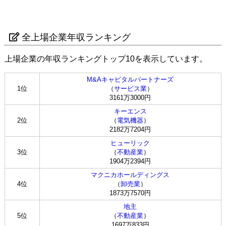
全上場企業年収ランキング
上場企業の年収ランキングトップ10を表示しています。
M&Aキャピタルパートナーズ
1位
（
サービス業
）
3161万3000円
キーエンス
2位
（
電気機器
）
2182万7204円
ヒューリック
3位
（
不動産業
）
1904万2394円
マクニカホールディングス
4位
（
卸売業
）
1873万7570円
地主
5位
（
不動産業
）
1697万833円