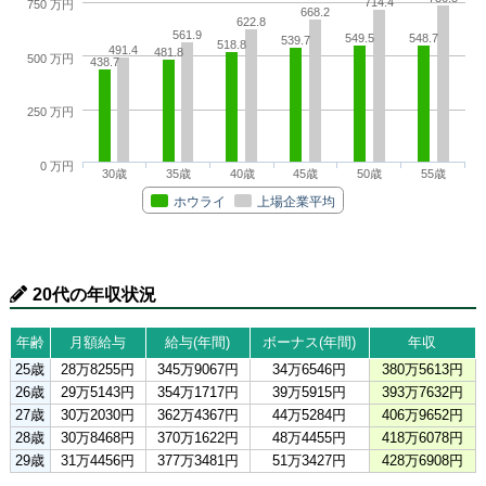
714.4
750 万円
668.2
622.8
561.9
549.5
548.7
539.7
518.8
491.4
481.8
500 万円
438.7
250 万円
0 万円
30歳
35歳
40歳
45歳
50歳
55歳
ホウライ
上場企業平均
20代の年収状況
年齢
月額給与
給与(年間)
ボーナス(年間)
年収
25歳
28万8255円
345万9067円
34万6546円
380万5613円
26歳
29万5143円
354万1717円
39万5915円
393万7632円
27歳
30万2030円
362万4367円
44万5284円
406万9652円
28歳
30万8468円
370万1622円
48万4455円
418万6078円
29歳
31万4456円
377万3481円
51万3427円
428万6908円