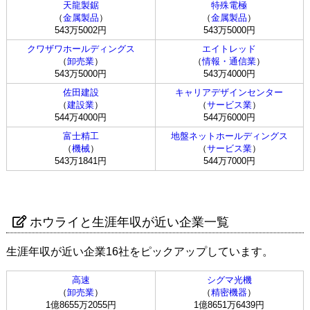
天龍製鋸
特殊電極
（
金属製品
）
（
金属製品
）
543万5002円
543万5000円
クワザワホールディングス
エイトレッド
（
卸売業
）
（
情報・通信業
）
543万5000円
543万4000円
佐田建設
キャリアデザインセンター
（
建設業
）
（
サービス業
）
544万4000円
544万6000円
富士精工
地盤ネットホールディングス
（
機械
）
（
サービス業
）
543万1841円
544万7000円
ホウライと生涯年収が近い企業一覧
生涯年収が近い企業16社をピックアップしています。
高速
シグマ光機
（
卸売業
）
（
精密機器
）
1億8655万2055円
1億8651万6439円