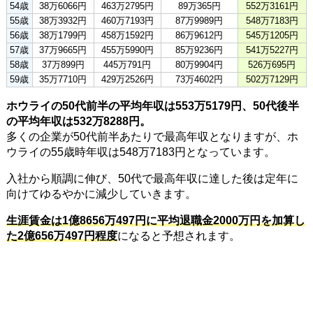
54歳
38万6066円
463万2795円
89万365円
552万3161円
55歳
38万3932円
460万7193円
87万9989円
548万7183円
56歳
38万1799円
458万1592円
86万9612円
545万1205円
57歳
37万9665円
455万5990円
85万9236円
541万5227円
58歳
37万899円
445万791円
80万9904円
526万695円
59歳
35万7710円
429万2526円
73万4602円
502万7129円
ホウライの50代前半の平均年収は553万5179円、50代後半
の平均年収は532万8288円。
多くの企業が50代前半あたりで最高年収となりますが、ホ
ウライの55歳時年収は548万7183円となっています。
入社から順調に伸び、50代で最高年収に達した後は定年に
向けてゆるやかに減少していきます。
生涯賃金は1億8656万497円に平均退職金2000万円を加算し
た2億656万497円程度
になると予想されます。