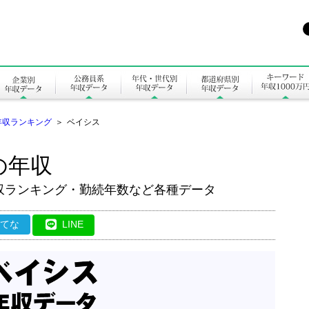
年収ランキング
＞
ベイシス
の年収
収ランキング・勤続年数など各種データ
はてな
LINE