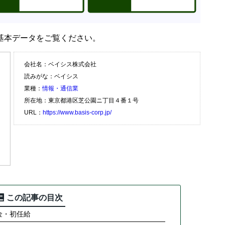
基本データをご覧ください。
会社名：ベイシス株式会社
読みがな：ベイシス
業種：
情報・通信業
所在地：東京都港区芝公園ニ丁目４番１号
URL：
https://www.basis-corp.jp/
この記事の目次
金・初任給