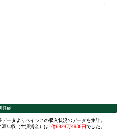
初任給
書データよりベイシスの収入状況のデータを集計。
生涯年収（生涯賃金）は
1億8924万4838円
でした。