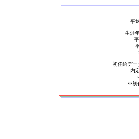
平
生涯
平
初任給デー
内定
※初