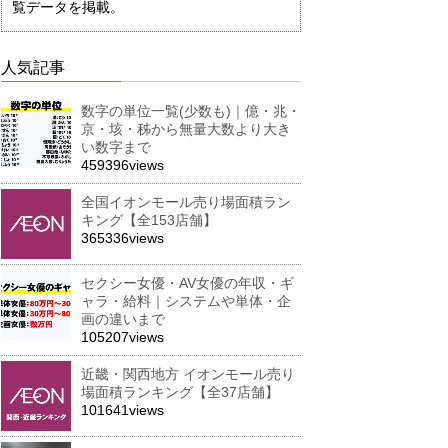
覧データを掲載。
人気記事
数字の単位一覧(少数も)｜億・兆・
京・垓・秭から無量大数より大き
い数字まで
459396views
全国イオンモール売り場面積ラン
キング【全153店舗】
365336views
セクシー女優・AV女優の年収・ギ
ャラ・給料｜システムや単体・企
画の違いまで
105207views
近畿・関西地方 イオンモール売り
場面積ランキング【全37店舗】
101641views