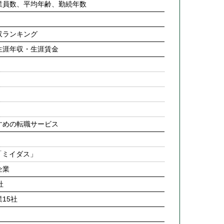
業員数、平均年齢、勤続年数
収ランキング
生涯年収・生涯賃金
すめの転職サービス
「ミイダス」
企業
社
15社