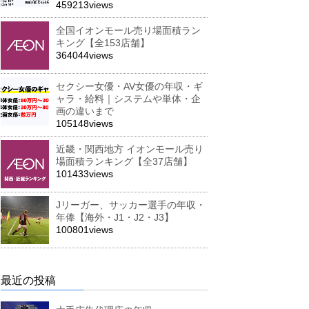
459213views
全国イオンモール売り場面積ラン
キング【全153店舗】
364044views
セクシー女優・AV女優の年収・ギ
ャラ・給料｜システムや単体・企
画の違いまで
105148views
近畿・関西地方 イオンモール売り
場面積ランキング【全37店舗】
101433views
Jリーガー、サッカー選手の年収・
年俸【海外・J1・J2・J3】
100801views
最近の投稿