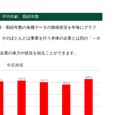
、平均年齢、勤続年数
齢・勤続年数の各種データの推移状況を年毎にグラフ
、そのほとんどは事業を行う本体の企業とは別の「～ホ
。
で企業の体力や状況を知ることができます。
年収推移
428.5
414.9
9.1
402.3
382.2