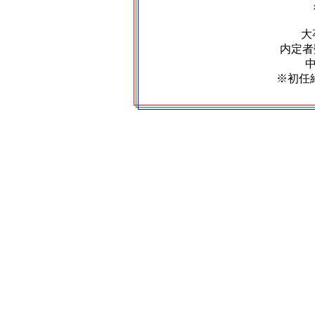
大
内定者数
※初任