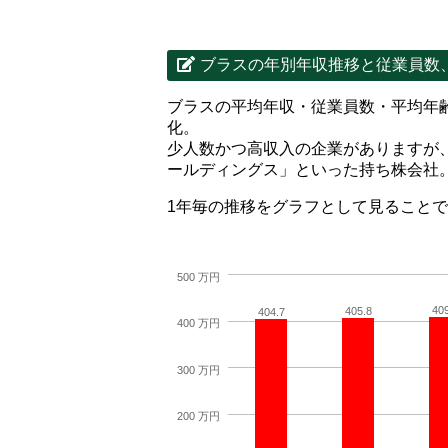
ブラスの年別年収推移と従業員数
ブラスの平均年収・従業員数・平均年
化。
少人数かつ高収入の企業がありますが
ールディングス」といった持ち株会社
1年毎の推移をグラフとして見ること
500 万円
40
405.8
404.7
400 万円
300 万円
200 万円