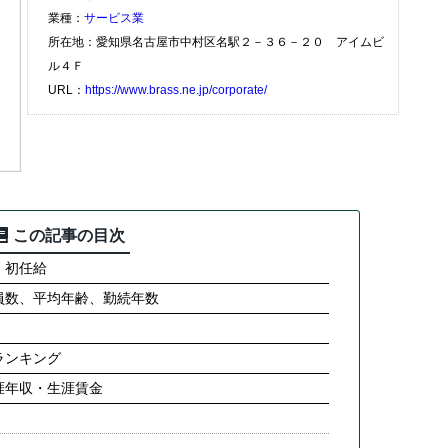
業種：
サービス業
所在地：愛知県名古屋市中村区名駅２－３６－２０ アイムビ
ル４Ｆ
URL：
https://www.brass.ne.jp/corporate/
この記事の目次
・初任給
員数、平均年齢、勤続年数
ランキング
涯年収・生涯賃金