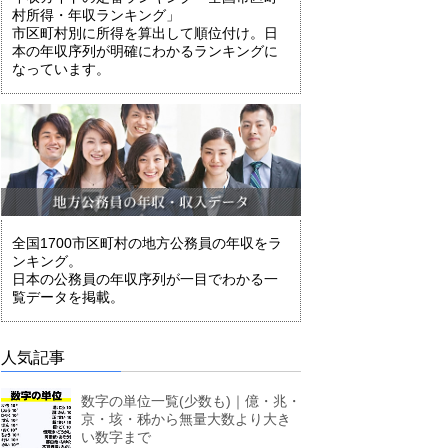
村所得・年収ランキング」
市区町村別に所得を算出して順位付け。日
本の年収序列が明確にわかるランキングに
なっています。
全国1700市区町村の地方公務員の年収をラ
ンキング。
日本の公務員の年収序列が一目でわかる一
覧データを掲載。
人気記事
数字の単位一覧(少数も)｜億・兆・
京・垓・秭から無量大数より大き
い数字まで