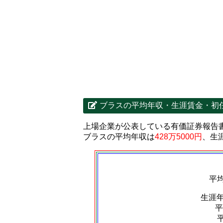
ブラスの平均年収・生涯賃金・初
上場企業が公表している有価証券報告
ブラスの平均年収は
428万5000円
、生
平
生涯
平