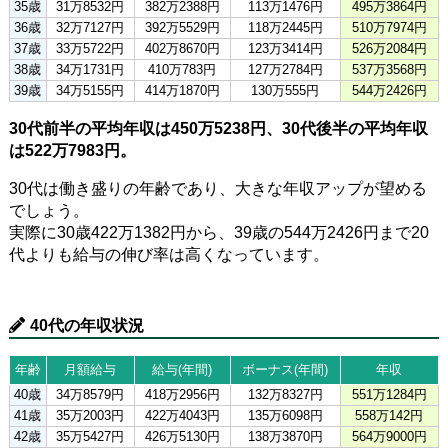
35歳
31万8532円
382万2388円
113万1476円
495万3864円
36歳
32万7127円
392万5529円
118万2445円
510万7974円
37歳
33万5722円
402万8670円
123万3414円
526万2084円
38歳
34万1731円
410万783円
127万2784円
537万3568円
39歳
34万5155円
414万1870円
130万555円
544万2426円
30代前半の平均年収は450万5238円、30代後半の平均年収
は522万7983円。
30代は働き盛りの年齢であり、大きな年収アップが望める
でしょう。
実際に30歳422万1382円から、39歳の544万2426円まで20
代よりも給与の伸び率は高くなっています。
40代の年収状況
年齢
月額給与
給与(年間)
ボーナス(年間)
年収
40歳
34万8579円
418万2956円
132万8327円
551万1284円
41歳
35万2003円
422万4043円
135万6098円
558万142円
42歳
35万5427円
426万5130円
138万3870円
564万9000円