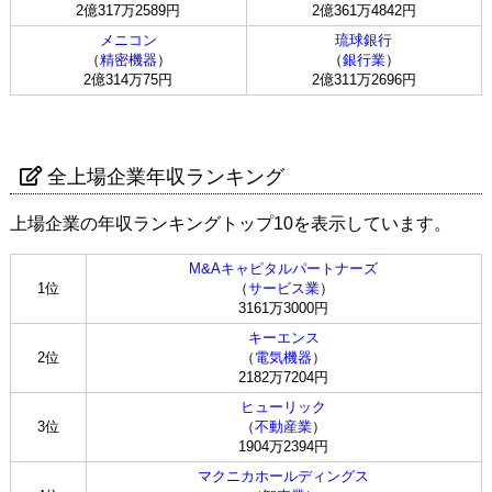
2億317万2589円
2億361万4842円
メニコン
琉球銀行
（
精密機器
）
（
銀行業
）
2億314万75円
2億311万2696円
全上場企業年収ランキング
上場企業の年収ランキングトップ10を表示しています。
M&Aキャピタルパートナーズ
1位
（
サービス業
）
3161万3000円
キーエンス
2位
（
電気機器
）
2182万7204円
ヒューリック
3位
（
不動産業
）
1904万2394円
マクニカホールディングス