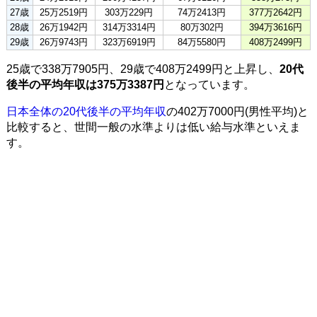
27歳
25万2519円
303万229円
74万2413円
377万2642円
28歳
26万1942円
314万3314円
80万302円
394万3616円
29歳
26万9743円
323万6919円
84万5580円
408万2499円
25歳で338万7905円、29歳で408万2499円と上昇し、
20代
後半の平均年収は375万3387円
となっています。
日本全体の20代後半の平均年収
の402万7000円(男性平均)と
比較すると、世間一般の水準よりは低い給与水準といえま
す。