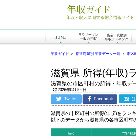
年収ガイド
＞
都道府県別 年収データ一覧
＞
市区
滋賀県 所得(年収)
滋賀県の市区町村の所得・年収デ
2026年04月02日
Twitter
Facebook
!
滋賀県の市区町村の所得(年収)をラン
以下のデータから滋賀県の各市区町村
順位
市区町