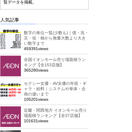
覧データを掲載。
人気記事
数字の単位一覧(少数も)｜億・兆・
京・垓・秭から無量大数より大き
い数字まで
459391views
全国イオンモール売り場面積ラン
キング【全153店舗】
365280views
セクシー女優・AV女優の年収・ギ
ャラ・給料｜システムや単体・企
画の違いまで
105201views
近畿・関西地方 イオンモール売り
場面積ランキング【全37店舗】
101631views