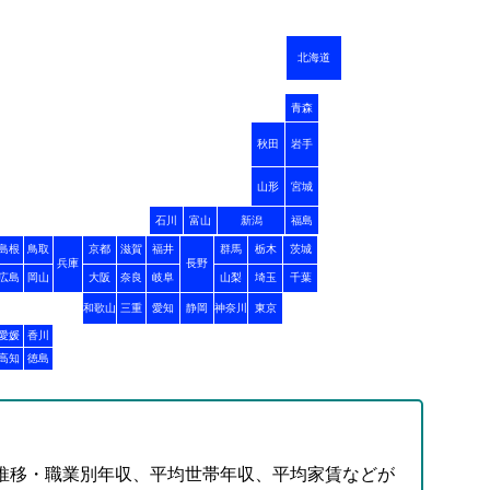
北海道
青森
秋田
岩手
山形
宮城
石川
富山
新潟
福島
島根
鳥取
京都
滋賀
福井
群馬
栃木
茨城
兵庫
長野
広島
岡山
大阪
奈良
岐阜
山梨
埼玉
千葉
和歌山
三重
愛知
静岡
神奈川
東京
愛媛
香川
高知
徳島
推移・職業別年収、平均世帯年収、平均家賃などが