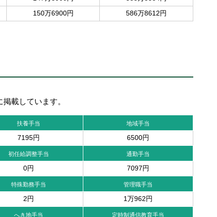
150万6900円
586万8612円
に掲載しています。
扶養手当
地域手当
7195円
6500円
初任給調整手当
通勤手当
0円
7097円
特殊勤務手当
管理職手当
2円
1万962円
へき地手当
定時制通信教育手当