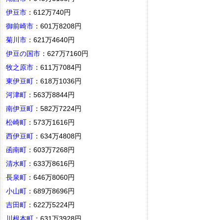
伊豆市
：612万740円
御前崎市
：601万8208円
菊川市
：621万4640円
伊豆の国市
：627万7160円
牧之原市
：611万7084円
東伊豆町
：618万1036円
河津町
：563万8844円
南伊豆町
：582万7224円
松崎町
：573万1616円
西伊豆町
：634万4808円
函南町
：603万7268円
清水町
：633万8616円
長泉町
：646万8060円
小山町
：689万8696円
吉田町
：622万5224円
川根本町
：631万3928円