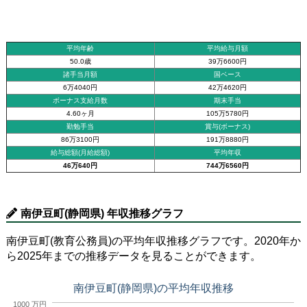
平均年齢
平均給与月額
50.0歳
39万6600円
諸手当月額
国ベース
6万4040円
42万4620円
ボーナス支給月数
期末手当
4.60ヶ月
105万5780円
勤勉手当
賞与(ボーナス)
86万3100円
191万8880円
給与総額(月給総額)
平均年収
46万640円
744万6560円
南伊豆町(静岡県) 年収推移グラフ
南伊豆町(教育公務員)の平均年収推移グラフです。2020年か
ら2025年までの推移データを見ることができます。
南伊豆町(静岡県)の平均年収推移
1000 万円