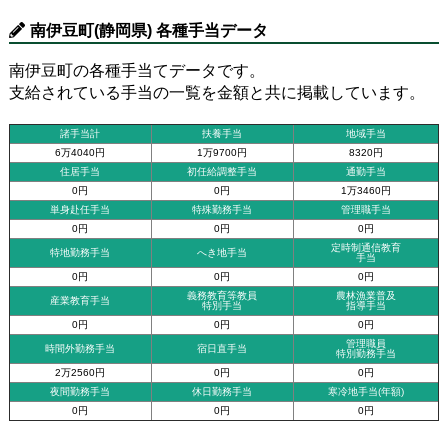
南伊豆町(静岡県) 各種手当データ
南伊豆町の各種手当てデータです。
支給されている手当の一覧を金額と共に掲載しています。
諸手当計
扶養手当
地域手当
6万4040円
1万9700円
8320円
住居手当
初任給調整手当
通勤手当
0円
0円
1万3460円
単身赴任手当
特殊勤務手当
管理職手当
0円
0円
0円
定時制通信教育
特地勤務手当
へき地手当
手当
0円
0円
0円
義務教育等教員
農林漁業普及
産業教育手当
特別手当
指導手当
0円
0円
0円
管理職員
時間外勤務手当
宿日直手当
特別勤務手当
2万2560円
0円
0円
夜間勤務手当
休日勤務手当
寒冷地手当(年額)
0円
0円
0円