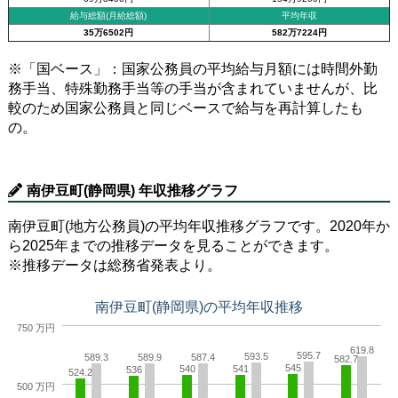
給与総額(月給総額)
平均年収
35万6502円
582万7224円
※「国ベース」：国家公務員の平均給与月額には時間外勤
務手当、特殊勤務手当等の手当が含まれていませんが、比
較のため国家公務員と同じベースで給与を再計算したも
の。
南伊豆町(静岡県) 年収推移グラフ
南伊豆町(地方公務員)の平均年収推移グラフです。2020年か
ら2025年までの推移データを見ることができます。
※推移データは総務省発表より。
南伊豆町(静岡県)の平均年収推移
750 万円
619.8
595.7
593.5
589.3
589.9
587.4
582.7
545
540
541
536
524.2
500 万円