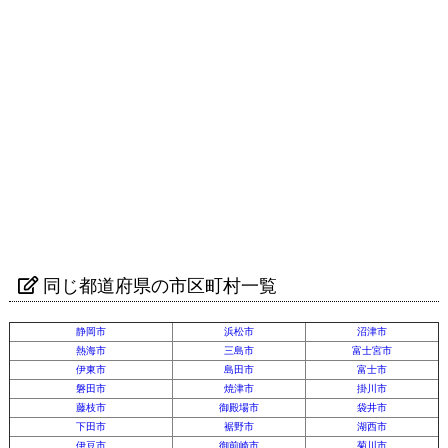
同じ都道府県の市区町村一覧
静岡市
浜松市
沼津市
熱海市
三島市
富士宮市
伊東市
島田市
富士市
磐田市
焼津市
掛川市
藤枝市
御殿場市
袋井市
下田市
裾野市
湖西市
伊豆市
御前崎市
菊川市