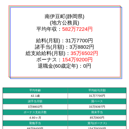
南伊豆町(静岡県)
(地方公務員)
平均年収：
582万7224円
給料(月額)：31万7700円
諸手当(月額)：3万8802円
総支給給料(月額)：
35万6502円
ボーナス：
154万9200円
退職金(60歳定年)：0円
平均年齢
平均給与月額
42.1歳
31万7700円
諸手当月額
国ベース
3万8802円
33万9397円
ボーナス支給月数
期末手当
4.60ヶ月
85万800円
勤勉手当
賞与(ボーナス)
69万8400円
154万9200円