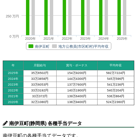
250 万円
0 万円
2020年
2021年
2022年
2023年
2024年
2025年
南伊豆町
地方公務員(市区町村)平均年収
年
月額給与
賞与・ボーナス
平均年収
2025年
35万6502円
154万9200円
582万7224円
2024年
33万3858円
144万4300円
545万596円
2023年
33万6053円
137万7600円
541万236円
2022年
33万3192円
140万1900円
540万204円
2021年
33万372円
139万6400円
536万864円
2020年
32万1080円
138万9400円
524万2360円
南伊豆町(静岡県) 各種手当データ
南伊豆町の各種手当てデータです。