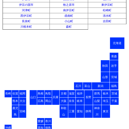
伊豆の国市
牧之原市
東伊豆町
河津町
南伊豆町
松崎町
西伊豆町
函南町
清水町
長泉町
小山町
吉田町
川根本町
森町
北海道
青森
秋田
岩手
山形
宮城
石川
富山
新潟
福島
長崎
佐賀
福岡
島根
鳥取
京都
滋賀
福井
群馬
栃木
茨城
山口
兵庫
長野
熊本
大分
広島
岡山
大阪
奈良
岐阜
山梨
埼玉
千葉
鹿児
和歌
神奈
宮崎
三重
愛知
静岡
東京
島
山
川
愛媛
香川
沖縄
高知
徳島