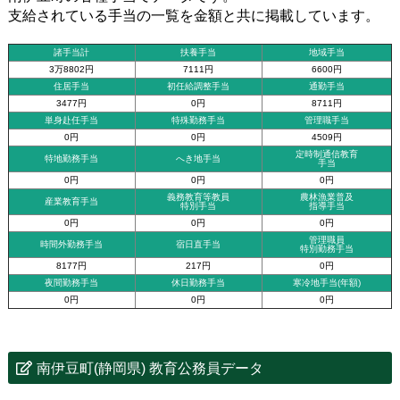
支給されている手当の一覧を金額と共に掲載しています。
諸手当計
扶養手当
地域手当
3万8802円
7111円
6600円
住居手当
初任給調整手当
通勤手当
3477円
0円
8711円
単身赴任手当
特殊勤務手当
管理職手当
0円
0円
4509円
定時制通信教育
特地勤務手当
へき地手当
手当
0円
0円
0円
義務教育等教員
農林漁業普及
産業教育手当
特別手当
指導手当
0円
0円
0円
管理職員
時間外勤務手当
宿日直手当
特別勤務手当
8177円
217円
0円
夜間勤務手当
休日勤務手当
寒冷地手当(年額)
0円
0円
0円
南伊豆町(静岡県) 教育公務員データ