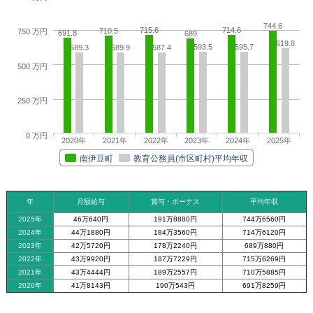
744.6
715.6
714.6
710.5
750 万円
691.8
689
619.8
593.5
595.7
589.3
589.9
587.4
500 万円
250 万円
0 万円
2020年
2021年
2022年
2023年
2024年
2025年
南伊豆町
教育公務員(市区町村)平均年収
年
月額給与
賞与・ボーナス
平均年収
2025年
46万640円
191万8880円
744万6560円
2024年
44万1880円
184万3560円
714万6120円
2023年
42万5720円
178万2240円
689万880円
2022年
43万9920円
187万7229円
715万6269円
2021年
43万4444円
189万2557円
710万5885円
2020年
41万8143円
190万543円
691万8259円