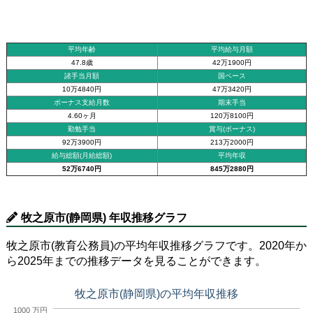
平均年齢
平均給与月額
47.8歳
42万1900円
諸手当月額
国ベース
10万4840円
47万3420円
ボーナス支給月数
期末手当
4.60ヶ月
120万8100円
勤勉手当
賞与(ボーナス)
92万3900円
213万2000円
給与総額(月給総額)
平均年収
52万6740円
845万2880円
牧之原市(静岡県) 年収推移グラフ
牧之原市(教育公務員)の平均年収推移グラフです。2020年か
ら2025年までの推移データを見ることができます。
牧之原市(静岡県)の平均年収推移
1000 万円