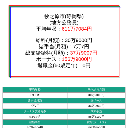
牧之原市(静岡県)
(地方公務員)
平均年収：
611万7084円
給料(月額)：30万9000円
諸手当(月額)：7万7円
総支給給料(月額)：
37万9007円
ボーナス：
156万9000円
退職金(60歳定年)：0円
平均年齢
平均給与月額
39.3歳
30万9000円
諸手当月額
国ベース
7万7円
34万2943円
ボーナス支給月数
期末手当
4.60ヶ月
86万4100円
勤勉手当
賞与(ボーナス)
70万4900円
156万9000円