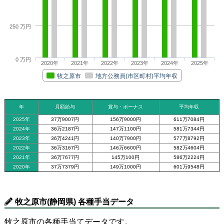
250 万円
0 万円
2020年
2021年
2022年
2023年
2024年
2025年
牧之原市
地方公務員(市区町村)平均年収
年
月額給与
賞与・ボーナス
平均年収
2025年
37万9007円
156万9000円
611万7084円
2024年
36万2187円
147万1100円
581万7344円
2023年
36万4241円
140万7900円
577万8792円
2022年
36万3167円
146万6600円
582万4604円
2021年
36万7677円
145万100円
586万2224円
2020年
37万7379円
149万1000円
601万9548円
牧之原市(静岡県) 各種手当データ
牧之原市の各種手当てデータです。