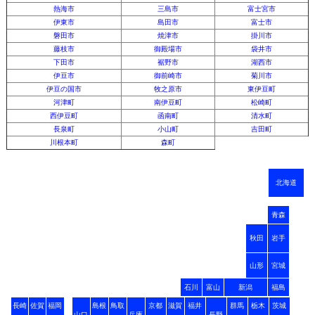
熱海市
三島市
富士宮市
伊東市
島田市
富士市
磐田市
焼津市
掛川市
藤枝市
御殿場市
袋井市
下田市
裾野市
湖西市
伊豆市
御前崎市
菊川市
伊豆の国市
牧之原市
東伊豆町
河津町
南伊豆町
松崎町
西伊豆町
函南町
清水町
長泉町
小山町
吉田町
川根本町
森町
北海道
青森
秋田
岩手
山形
宮城
石川
富山
新潟
福島
長崎
佐賀
福岡
島根
鳥取
京都
滋賀
福井
群馬
栃木
茨城
山口
兵庫
長野