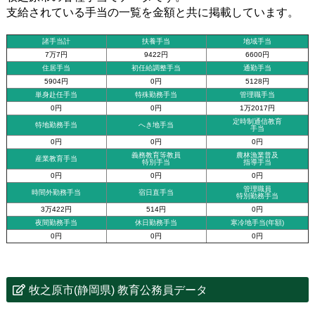
支給されている手当の一覧を金額と共に掲載しています。
諸手当計
扶養手当
地域手当
7万7円
9422円
6600円
住居手当
初任給調整手当
通勤手当
5904円
0円
5128円
単身赴任手当
特殊勤務手当
管理職手当
0円
0円
1万2017円
定時制通信教育
特地勤務手当
へき地手当
手当
0円
0円
0円
義務教育等教員
農林漁業普及
産業教育手当
特別手当
指導手当
0円
0円
0円
管理職員
時間外勤務手当
宿日直手当
特別勤務手当
3万422円
514円
0円
夜間勤務手当
休日勤務手当
寒冷地手当(年額)
0円
0円
0円
牧之原市(静岡県) 教育公務員データ