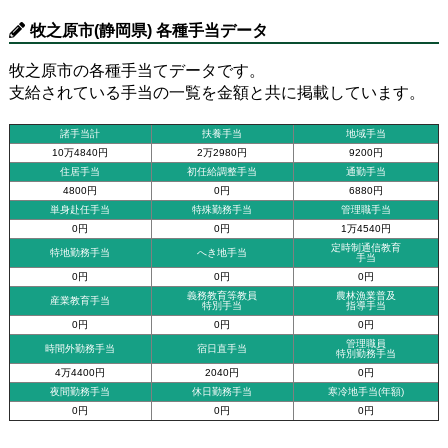
牧之原市(静岡県) 各種手当データ
牧之原市の各種手当てデータです。
支給されている手当の一覧を金額と共に掲載しています。
諸手当計
扶養手当
地域手当
10万4840円
2万2980円
9200円
住居手当
初任給調整手当
通勤手当
4800円
0円
6880円
単身赴任手当
特殊勤務手当
管理職手当
0円
0円
1万4540円
定時制通信教育
特地勤務手当
へき地手当
手当
0円
0円
0円
義務教育等教員
農林漁業普及
産業教育手当
特別手当
指導手当
0円
0円
0円
管理職員
時間外勤務手当
宿日直手当
特別勤務手当
4万4400円
2040円
0円
夜間勤務手当
休日勤務手当
寒冷地手当(年額)
0円
0円
0円