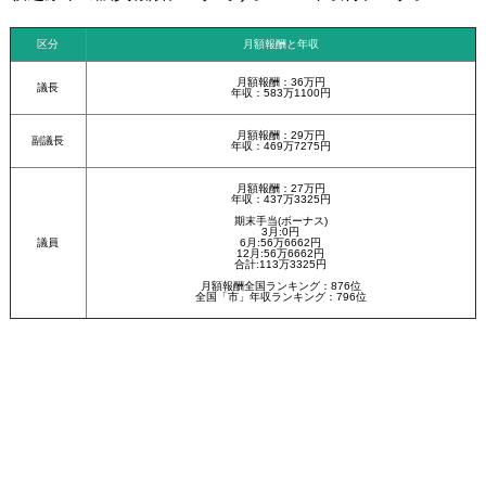
区分
月額報酬と年収
月額報酬：36万円
議長
年収：583万1100円
月額報酬：29万円
副議長
年収：469万7275円
月額報酬：27万円
年収：437万3325円
期末手当(ボーナス)
3月:0円
議員
6月:56万6662円
12月:56万6662円
合計:113万3325円
月額報酬全国ランキング：876位
全国「市」年収ランキング：796位