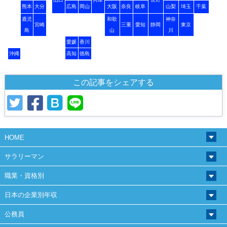
熊本
大分
広島
岡山
大阪
奈良
岐阜
山梨
埼玉
千葉
鹿児
和歌
神奈
宮崎
三重
愛知
静岡
東京
島
山
川
愛媛
香川
沖縄
高知
徳島
この記事をシェアする
HOME
サラリーマン
職業・資格別
日本の企業別年収
公務員