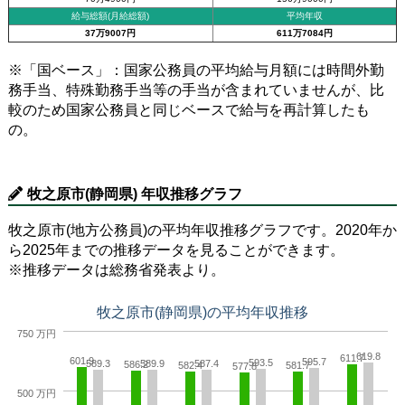
給与総額(月給総額)
平均年収
37万9007円
611万7084円
※「国ベース」：国家公務員の平均給与月額には時間外勤
務手当、特殊勤務手当等の手当が含まれていませんが、比
較のため国家公務員と同じベースで給与を再計算したも
の。
牧之原市(静岡県) 年収推移グラフ
牧之原市(地方公務員)の平均年収推移グラフです。2020年か
ら2025年までの推移データを見ることができます。
※推移データは総務省発表より。
牧之原市(静岡県)の平均年収推移
750 万円
619.8
611.7
601.9
595.7
593.5
589.3
589.9
587.4
586.2
582.4
581.7
577.8
500 万円