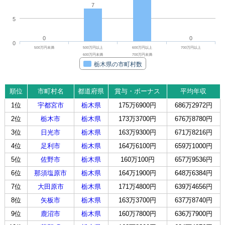
7
5
0
0
0
500万円未満
500万円以上
600万円以上
700万円以上
600万円未満
700万円未満
栃木県の市町村数
順位
市町村名
都道府県
賞与・ボーナス
平均年収
1位
宇都宮市
栃木県
175万6900円
686万2972円
2位
栃木市
栃木県
173万3700円
676万8780円
3位
日光市
栃木県
163万9300円
671万8216円
4位
足利市
栃木県
164万6100円
659万1000円
5位
佐野市
栃木県
160万100円
657万9536円
6位
那須塩原市
栃木県
164万1900円
648万6384円
7位
大田原市
栃木県
171万4800円
639万4656円
8位
矢板市
栃木県
163万3700円
637万8740円
9位
鹿沼市
栃木県
160万7800円
636万7900円