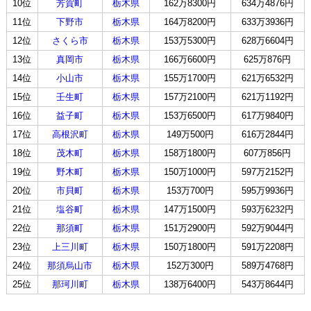
10位
芳賀町
栃木県
162万8300円
634万4876円
11位
下野市
栃木県
164万8200円
633万3936円
12位
さくら市
栃木県
153万5300円
628万6604円
13位
真岡市
栃木県
166万6600円
625万876円
14位
小山市
栃木県
155万1700円
621万6532円
15位
壬生町
栃木県
157万2100円
621万1192円
16位
益子町
栃木県
153万6500円
617万9840円
17位
高根沢町
栃木県
149万500円
616万2844円
18位
茂木町
栃木県
158万1800円
607万856円
19位
野木町
栃木県
150万1000円
597万2152円
20位
市貝町
栃木県
153万700円
595万9936円
21位
塩谷町
栃木県
147万1500円
593万6232円
22位
那須町
栃木県
151万2900円
592万9044円
23位
上三川町
栃木県
150万1800円
591万2208円
24位
那須烏山市
栃木県
152万300円
589万4768円
25位
那珂川町
栃木県
138万6400円
543万8644円