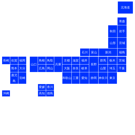
北海道
青森
秋田
岩手
山形
宮城
石川
富山
新潟
福島
長崎
佐賀
福岡
島根
鳥取
京都
滋賀
福井
群馬
栃木
茨城
山口
兵庫
長野
熊本
大分
広島
岡山
大阪
奈良
岐阜
山梨
埼玉
千葉
鹿児
宮崎
和歌山
三重
愛知
静岡
神奈川
東京
島
愛媛
香川
沖縄
高知
徳島