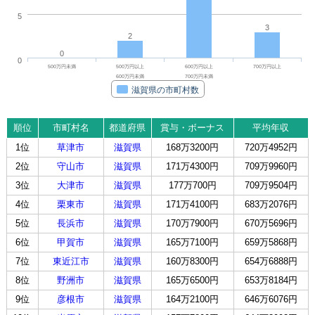
5
3
2
0
0
500万円未満
500万円以上
600万円以上
700万円以上
600万円未満
700万円未満
滋賀県の市町村数
順位
市町村名
都道府県
賞与・ボーナス
平均年収
1位
草津市
滋賀県
168万3200円
720万4952円
2位
守山市
滋賀県
171万4300円
709万9960円
3位
大津市
滋賀県
177万700円
709万9504円
4位
栗東市
滋賀県
171万4100円
683万2076円
5位
長浜市
滋賀県
170万7900円
670万5696円
6位
甲賀市
滋賀県
165万7100円
659万5868円
7位
東近江市
滋賀県
160万8300円
654万6888円
8位
野洲市
滋賀県
165万6500円
653万8184円
9位
彦根市
滋賀県
164万2100円
646万6076円