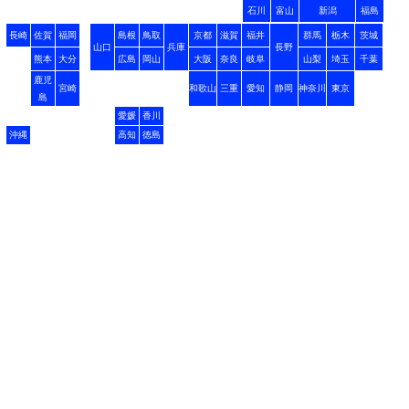
石川
富山
新潟
福島
長崎
佐賀
福岡
島根
鳥取
京都
滋賀
福井
群馬
栃木
茨城
山口
兵庫
長野
熊本
大分
広島
岡山
大阪
奈良
岐阜
山梨
埼玉
千葉
鹿児
宮崎
和歌山
三重
愛知
静岡
神奈川
東京
島
愛媛
香川
沖縄
高知
徳島