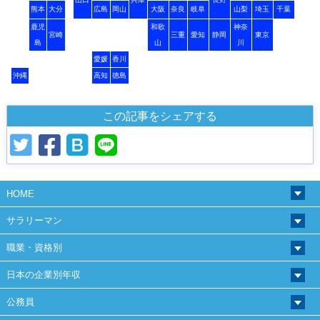
熊本
大分
広島
岡山
大阪
奈良
岐阜
山梨
埼玉
千葉
鹿児
和歌
神奈
宮崎
三重
愛知
静岡
東京
島
山
川
愛媛
香川
沖縄
高知
徳島
この記事をシェアする
HOME
サラリーマン
職業・資格別
日本の企業別年収
公務員