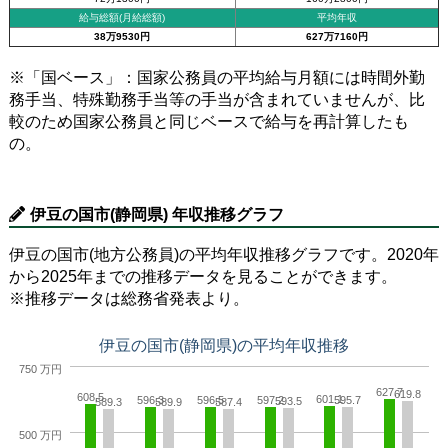
給与総額(月給総額)
平均年収
38万9530円
627万7160円
※「国ベース」：国家公務員の平均給与月額には時間外勤
務手当、特殊勤務手当等の手当が含まれていませんが、比
較のため国家公務員と同じベースで給与を再計算したも
の。
伊豆の国市(静岡県) 年収推移グラフ
伊豆の国市(地方公務員)の平均年収推移グラフです。2020年
から2025年までの推移データを見ることができます。
※推移データは総務省発表より。
伊豆の国市(静岡県)の平均年収推移
750 万円
627.7
619.8
608.5
601.1
596.3
596.5
597.2
595.7
593.5
589.3
589.9
587.4
500 万円