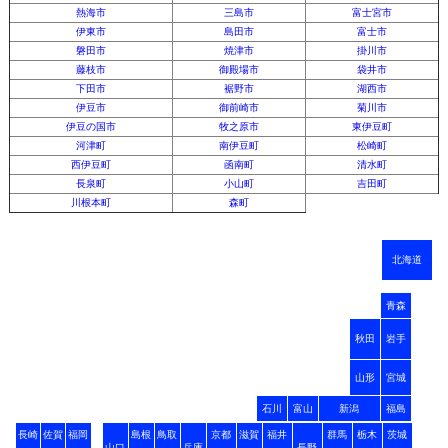
熱海市
三島市
富士宮市
伊東市
島田市
富士市
磐田市
焼津市
掛川市
藤枝市
御殿場市
袋井市
下田市
裾野市
湖西市
伊豆市
御前崎市
菊川市
伊豆の国市
牧之原市
東伊豆町
河津町
南伊豆町
松崎町
西伊豆町
函南町
清水町
長泉町
小山町
吉田町
川根本町
森町
北海道
青森
秋田
岩手
山形
宮城
石川
富山
新潟
福島
長崎
佐賀
福岡
島根
鳥取
京都
滋賀
福井
群馬
栃木
茨城
山口
兵庫
長野