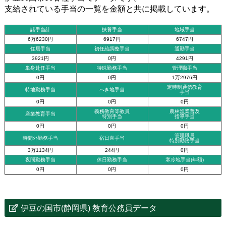
支給されている手当の一覧を金額と共に掲載しています。
諸手当計
扶養手当
地域手当
6万6230円
6917円
6747円
住居手当
初任給調整手当
通勤手当
3921円
0円
4291円
単身赴任手当
特殊勤務手当
管理職手当
0円
0円
1万2976円
定時制通信教育
特地勤務手当
へき地手当
手当
0円
0円
0円
義務教育等教員
農林漁業普及
産業教育手当
特別手当
指導手当
0円
0円
0円
管理職員
時間外勤務手当
宿日直手当
特別勤務手当
3万1134円
244円
0円
夜間勤務手当
休日勤務手当
寒冷地手当(年額)
0円
0円
0円
伊豆の国市(静岡県) 教育公務員データ