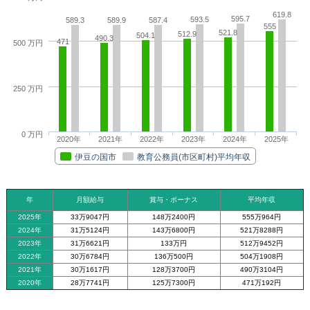
619.8
595.7
593.5
589.3
589.9
587.4
555
521.8
512.9
504.1
490.3
471
500 万円
250 万円
0 万円
2020年
2021年
2022年
2023年
2024年
2025年
伊豆の国市
教育公務員(市区町村)平均年収
年
月額給与
賞与・ボーナス
平均年収
2025年
33万9047円
148万2400円
555万964円
2024年
31万5124円
143万6800円
521万8288円
2023年
31万6621円
133万円
512万9452円
2022年
30万6784円
136万500円
504万1908円
2021年
30万1617円
128万3700円
490万3104円
2020年
28万7741円
125万7300円
471万192円