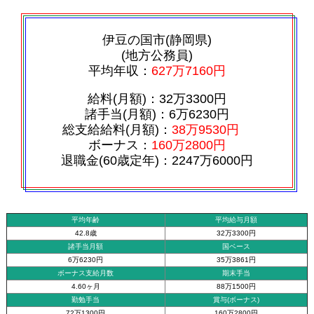
伊豆の国市(静岡県)
(地方公務員)
平均年収：
627万7160円
給料(月額)：32万3300円
諸手当(月額)：6万6230円
総支給給料(月額)：
38万9530円
ボーナス：
160万2800円
退職金(60歳定年)：2247万6000円
平均年齢
平均給与月額
42.8歳
32万3300円
諸手当月額
国ベース
6万6230円
35万3861円
ボーナス支給月数
期末手当
4.60ヶ月
88万1500円
勤勉手当
賞与(ボーナス)
72万1300円
160万2800円