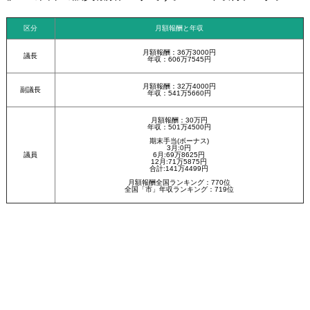
区分
月額報酬と年収
月額報酬：36万3000円
議長
年収：606万7545円
月額報酬：32万4000円
副議長
年収：541万5660円
月額報酬：30万円
年収：501万4500円
期末手当(ボーナス)
3月:0円
議員
6月:69万8625円
12月:71万5875円
合計:141万4499円
月額報酬全国ランキング：770位
全国「市」年収ランキング：719位