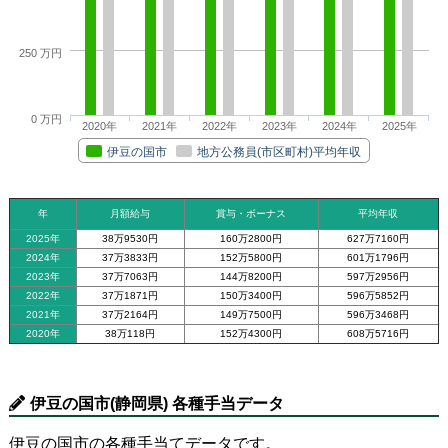
250 万円
0 万円
2020年
2021年
2022年
2023年
2024年
2025年
伊豆の国市
地方公務員(市区町村)平均年収
年
月額給与
賞与・ボーナス
平均年収
2025年
38万9530円
160万2800円
627万7160円
2024年
37万3833円
152万5800円
601万1796円
2023年
37万7063円
144万8200円
597万2956円
2022年
37万1871円
150万3400円
596万5852円
2021年
37万2164円
149万7500円
596万3468円
2020年
38万118円
152万4300円
608万5716円
伊豆の国市(静岡県) 各種手当データ
伊豆の国市の各種手当てデータです。