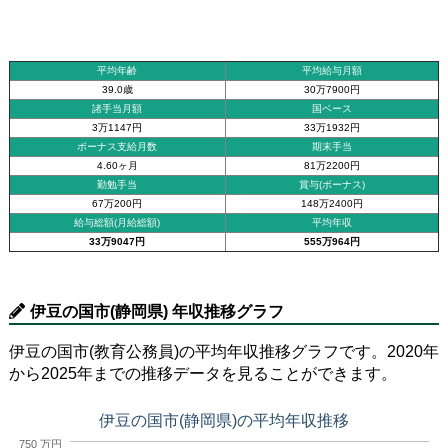
平均年齢
平均給与月額
39.0歳
30万7900円
諸手当月額
国ベース
3万1147円
33万1932円
ボーナス支給月数
期末手当
4.60ヶ月
81万2200円
勤勉手当
賞与(ボーナス)
67万200円
148万2400円
給与総額(月給総額)
平均年収
33万9047円
555万964円
伊豆の国市(静岡県) 年収推移グラフ
伊豆の国市(教育公務員)の平均年収推移グラフです。2020年
から2025年までの推移データを見ることができます。
伊豆の国市(静岡県)の平均年収推移
750 万円