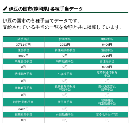
伊豆の国市(静岡県) 各種手当データ
伊豆の国市の各種手当てデータです。
支給されている手当の一覧を金額と共に掲載しています。
諸手当計
扶養手当
地域手当
3万1147円
2952円
6400円
住居手当
初任給調整手当
通勤手当
5690円
0円
3710円
単身赴任手当
特殊勤務手当
管理職手当
0円
0円
8990円
定時制通信教育
特地勤務手当
へき地手当
手当
0円
0円
0円
義務教育等教員
農林漁業普及
産業教育手当
特別手当
指導手当
0円
0円
0円
管理職員
時間外勤務手当
宿日直手当
特別勤務手当
3405円
0円
0円
夜間勤務手当
休日勤務手当
寒冷地手当(年額)
0円
0円
0円