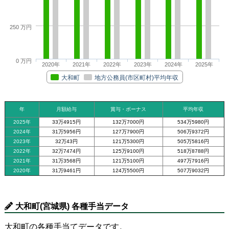
250 万円
0 万円
2020年
2021年
2022年
2023年
2024年
2025年
大和町
地方公務員(市区町村)平均年収
年
月額給与
賞与・ボーナス
平均年収
2025年
33万4915円
132万7000円
534万5980円
2024年
31万5956円
127万7900円
506万9372円
2023年
32万43円
121万5300円
505万5816円
2022年
32万7474円
125万9100円
518万8788円
2021年
31万3568円
121万5100円
497万7916円
2020年
31万9461円
124万5500円
507万9032円
大和町(宮城県) 各種手当データ
大和町の各種手当てデータです。