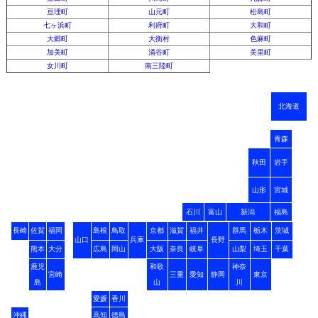
亘理町
山元町
松島町
七ヶ浜町
利府町
大和町
大郷町
大衡村
色麻町
加美町
涌谷町
美里町
女川町
南三陸町
北海道
青森
秋田
岩手
山形
宮城
石川
富山
新潟
福島
長崎
佐賀
福岡
島根
鳥取
京都
滋賀
福井
群馬
栃木
茨城
山口
兵庫
長野
熊本
大分
広島
岡山
大阪
奈良
岐阜
山梨
埼玉
千葉
鹿児
和歌
神奈
宮崎
三重
愛知
静岡
東京
島
山
川
愛媛
香川
沖縄
高知
徳島