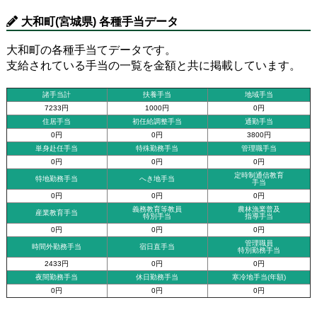
大和町(宮城県) 各種手当データ
大和町の各種手当てデータです。
支給されている手当の一覧を金額と共に掲載しています。
諸手当計
扶養手当
地域手当
7233円
1000円
0円
住居手当
初任給調整手当
通勤手当
0円
0円
3800円
単身赴任手当
特殊勤務手当
管理職手当
0円
0円
0円
定時制通信教育
特地勤務手当
へき地手当
手当
0円
0円
0円
義務教育等教員
農林漁業普及
産業教育手当
特別手当
指導手当
0円
0円
0円
管理職員
時間外勤務手当
宿日直手当
特別勤務手当
2433円
0円
0円
夜間勤務手当
休日勤務手当
寒冷地手当(年額)
0円
0円
0円