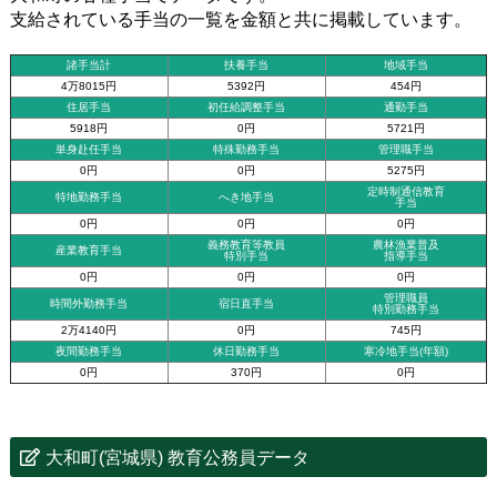
支給されている手当の一覧を金額と共に掲載しています。
諸手当計
扶養手当
地域手当
4万8015円
5392円
454円
住居手当
初任給調整手当
通勤手当
5918円
0円
5721円
単身赴任手当
特殊勤務手当
管理職手当
0円
0円
5275円
定時制通信教育
特地勤務手当
へき地手当
手当
0円
0円
0円
義務教育等教員
農林漁業普及
産業教育手当
特別手当
指導手当
0円
0円
0円
管理職員
時間外勤務手当
宿日直手当
特別勤務手当
2万4140円
0円
745円
夜間勤務手当
休日勤務手当
寒冷地手当(年額)
0円
370円
0円
大和町(宮城県) 教育公務員データ