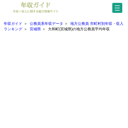
年収ガイド
＞
公務員系年収データ
＞
地方公務員 市町村別年収・収入
ランキング
＞
宮城県
＞
大和町(宮城県)の地方公務員平均年収