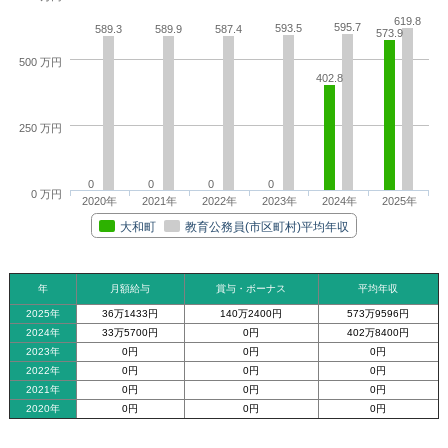
619.8
595.7
593.5
589.3
589.9
587.4
573.9
500 万円
402.8
250 万円
0
0
0
0
0 万円
2020年
2021年
2022年
2023年
2024年
2025年
大和町
教育公務員(市区町村)平均年収
年
月額給与
賞与・ボーナス
平均年収
2025年
36万1433円
140万2400円
573万9596円
2024年
33万5700円
0円
402万8400円
2023年
0円
0円
0円
2022年
0円
0円
0円
2021年
0円
0円
0円
2020年
0円
0円
0円