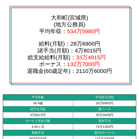
大和町(宮城県)
(地方公務員)
平均年収：
534万5980円
給料(月額)：28万6900円
諸手当(月額)：4万8015円
総支給給料(月額)：
33万4915円
ボーナス：
132万7000円
退職金(60歳定年)：2110万6000円
平均年齢
平均給与月額
36.9歳
28万6900円
諸手当月額
国ベース
4万8015円
30万3939円
ボーナス支給月数
期末手当
4.60ヶ月
74万1300円
勤勉手当
賞与(ボーナス)
58万5700円
132万7000円