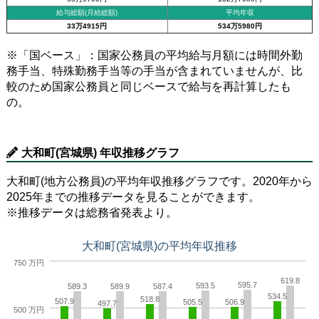
給与総額(月給総額)
平均年収
33万4915円
534万5980円
※「国ベース」：国家公務員の平均給与月額には時間外勤
務手当、特殊勤務手当等の手当が含まれていませんが、比
較のため国家公務員と同じベースで給与を再計算したも
の。
大和町(宮城県) 年収推移グラフ
大和町(地方公務員)の平均年収推移グラフです。2020年から
2025年までの推移データを見ることができます。
※推移データは総務省発表より。
大和町(宮城県)の平均年収推移
750 万円
619.8
595.7
593.5
589.3
589.9
587.4
534.5
518.8
507.9
505.5
506.9
497.7
500 万円