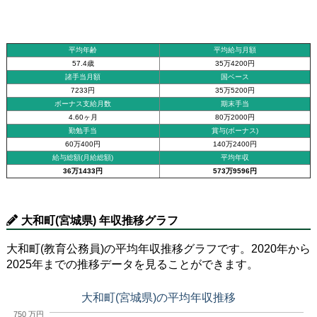
平均年齢
平均給与月額
57.4歳
35万4200円
諸手当月額
国ベース
7233円
35万5200円
ボーナス支給月数
期末手当
4.60ヶ月
80万2000円
勤勉手当
賞与(ボーナス)
60万400円
140万2400円
給与総額(月給総額)
平均年収
36万1433円
573万9596円
大和町(宮城県) 年収推移グラフ
大和町(教育公務員)の平均年収推移グラフです。2020年から
2025年までの推移データを見ることができます。
大和町(宮城県)の平均年収推移
750 万円