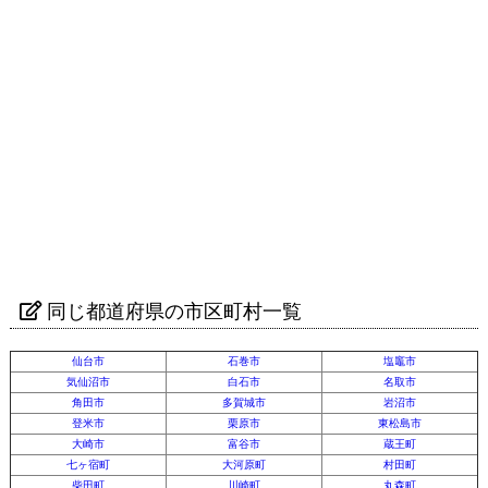
同じ都道府県の市区町村一覧
仙台市
石巻市
塩竈市
気仙沼市
白石市
名取市
角田市
多賀城市
岩沼市
登米市
栗原市
東松島市
大崎市
富谷市
蔵王町
七ヶ宿町
大河原町
村田町
柴田町
川崎町
丸森町