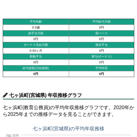
平均年齢
平均給与月額
0.0歳
0円
諸手当月額
国ベース
0円
0円
ボーナス支給月数
期末手当
0.00ヶ月
0円
勤勉手当
賞与(ボーナス)
0円
0円
給与総額(月給総額)
平均年収
0円
0円
七ヶ浜町(宮城県) 年収推移グラフ
七ヶ浜町(教育公務員)の平均年収推移グラフです。2020年か
ら2025年までの推移データを見ることができます。
七ヶ浜町(宮城県)の平均年収推移
750 万円