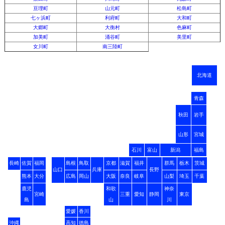
亘理町
山元町
松島町
七ヶ浜町
利府町
大和町
大郷町
大衡村
色麻町
加美町
涌谷町
美里町
女川町
南三陸町
北海道
青森
秋田
岩手
山形
宮城
石川
富山
新潟
福島
長崎
佐賀
福岡
島根
鳥取
京都
滋賀
福井
群馬
栃木
茨城
山口
兵庫
長野
熊本
大分
広島
岡山
大阪
奈良
岐阜
山梨
埼玉
千葉
鹿児
和歌
神奈
宮崎
三重
愛知
静岡
東京
島
山
川
愛媛
香川
沖縄
高知
徳島