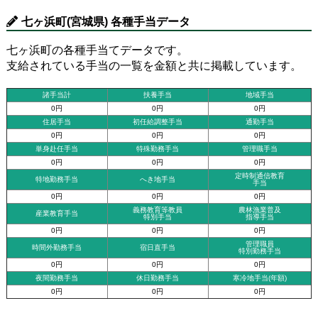
七ヶ浜町(宮城県) 各種手当データ
七ヶ浜町の各種手当てデータです。
支給されている手当の一覧を金額と共に掲載しています。
諸手当計
扶養手当
地域手当
0円
0円
0円
住居手当
初任給調整手当
通勤手当
0円
0円
0円
単身赴任手当
特殊勤務手当
管理職手当
0円
0円
0円
定時制通信教育
特地勤務手当
へき地手当
手当
0円
0円
0円
義務教育等教員
農林漁業普及
産業教育手当
特別手当
指導手当
0円
0円
0円
管理職員
時間外勤務手当
宿日直手当
特別勤務手当
0円
0円
0円
夜間勤務手当
休日勤務手当
寒冷地手当(年額)
0円
0円
0円