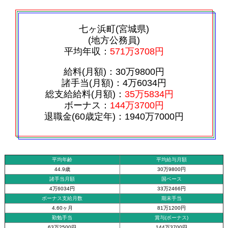
七ヶ浜町(宮城県)
(地方公務員)
平均年収：
571万3708円
給料(月額)：30万9800円
諸手当(月額)：4万6034円
総支給給料(月額)：
35万5834円
ボーナス：
144万3700円
退職金(60歳定年)：1940万7000円
平均年齢
平均給与月額
44.9歳
30万9800円
諸手当月額
国ベース
4万6034円
33万2466円
ボーナス支給月数
期末手当
4.60ヶ月
81万1200円
勤勉手当
賞与(ボーナス)
63万2500円
144万3700円