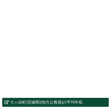
七ヶ浜町(宮城県)(地方公務員)の平均年収