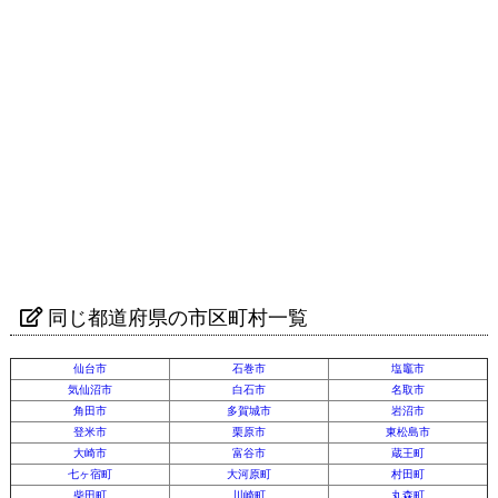
同じ都道府県の市区町村一覧
仙台市
石巻市
塩竈市
気仙沼市
白石市
名取市
角田市
多賀城市
岩沼市
登米市
栗原市
東松島市
大崎市
富谷市
蔵王町
七ヶ宿町
大河原町
村田町
柴田町
川崎町
丸森町