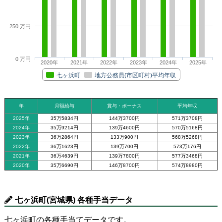
250 万円
0 万円
2020年
2021年
2022年
2023年
2024年
2025年
七ヶ浜町
地方公務員(市区町村)平均年収
年
月額給与
賞与・ボーナス
平均年収
2025年
35万5834円
144万3700円
571万3708円
2024年
35万9214円
139万4600円
570万5168円
2023年
36万2864円
133万900円
568万5268円
2022年
36万1623円
139万700円
573万176円
2021年
36万4639円
139万7800円
577万3468円
2020年
35万6690円
146万8700円
574万8980円
七ヶ浜町(宮城県) 各種手当データ
七ヶ浜町の各種手当てデータです。