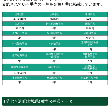
支給されている手当の一覧を金額と共に掲載しています。
諸手当計
扶養手当
地域手当
4万6034円
9737円
579円
住居手当
初任給調整手当
通勤手当
5326円
0円
4026円
単身赴任手当
特殊勤務手当
管理職手当
0円
0円
7024円
定時制通信教育
特地勤務手当
へき地手当
手当
0円
0円
0円
義務教育等教員
農林漁業普及
産業教育手当
特別手当
指導手当
0円
0円
0円
管理職員
時間外勤務手当
宿日直手当
特別勤務手当
1万9342円
0円
0円
夜間勤務手当
休日勤務手当
寒冷地手当(年額)
0円
0円
0円
七ヶ浜町(宮城県) 教育公務員データ