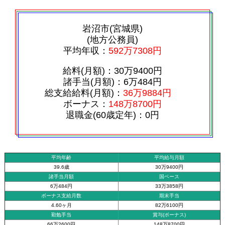
岩沼市(宮城県)
(地方公務員)
平均年収：
592万7308円
給料(月額)：30万9400円
諸手当(月額)：6万484円
総支給給料(月額)：
36万9884円
ボーナス：
148万8700円
退職金(60歳定年)：0円
平均年齢
平均給与月額
39.6歳
30万9400円
諸手当月額
国ベース
6万484円
33万3858円
ボーナス支給月数
期末手当
4.60ヶ月
82万6100円
勤勉手当
賞与(ボーナス)
66万2600円
148万8700円