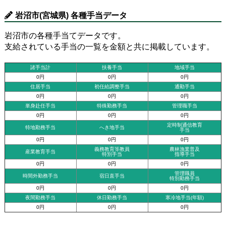
岩沼市(宮城県) 各種手当データ
岩沼市の各種手当てデータです。
支給されている手当の一覧を金額と共に掲載しています。
諸手当計
扶養手当
地域手当
0円
0円
0円
住居手当
初任給調整手当
通勤手当
0円
0円
0円
単身赴任手当
特殊勤務手当
管理職手当
0円
0円
0円
定時制通信教育
特地勤務手当
へき地手当
手当
0円
0円
0円
義務教育等教員
農林漁業普及
産業教育手当
特別手当
指導手当
0円
0円
0円
管理職員
時間外勤務手当
宿日直手当
特別勤務手当
0円
0円
0円
夜間勤務手当
休日勤務手当
寒冷地手当(年額)
0円
0円
0円