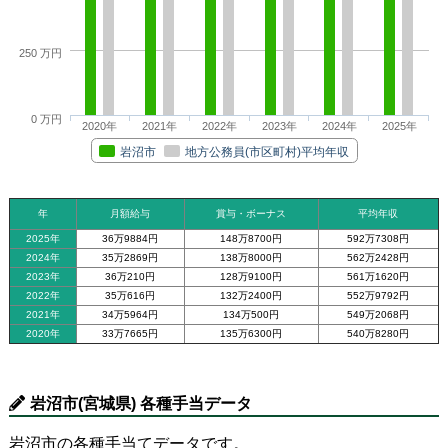
250 万円
0 万円
2020年
2021年
2022年
2023年
2024年
2025年
岩沼市
地方公務員(市区町村)平均年収
年
月額給与
賞与・ボーナス
平均年収
2025年
36万9884円
148万8700円
592万7308円
2024年
35万2869円
138万8000円
562万2428円
2023年
36万210円
128万9100円
561万1620円
2022年
35万616円
132万2400円
552万9792円
2021年
34万5964円
134万500円
549万2068円
2020年
33万7665円
135万6300円
540万8280円
岩沼市(宮城県) 各種手当データ
岩沼市の各種手当てデータです。