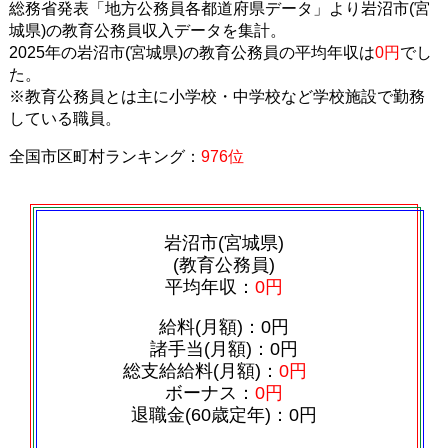
総務省発表「地方公務員各都道府県データ」より岩沼市(宮
城県)の教育公務員収入データを集計。
2025年の岩沼市(宮城県)の教育公務員の平均年収は
0円
でし
た。
※教育公務員とは主に小学校・中学校など学校施設で勤務
している職員。
全国市区町村ランキング：
976位
岩沼市(宮城県)
(教育公務員)
平均年収：
0円
給料(月額)：0円
諸手当(月額)：0円
総支給給料(月額)：
0円
ボーナス：
0円
退職金(60歳定年)：0円