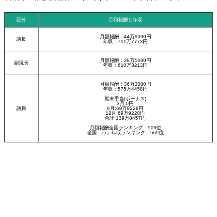
区分
月額報酬と年収
月額報酬：44万9000円
議長
年収：711万7773円
月額報酬：38万5000円
副議長
年収：610万3213円
月額報酬：36万3000円
年収：575万4458円
期末手当(ボーナス)
3月:0円
議員
6月:69万9228円
12月:69万9228円
合計:139万8457円
月額報酬全国ランキング：509位
全国「市」年収ランキング：569位