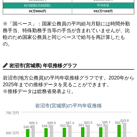
給与総額(月給総額)
平均年収
36万9884円
592万7308円
※「国ベース」：国家公務員の平均給与月額には時間外勤
務手当、特殊勤務手当等の手当が含まれていませんが、比
較のため国家公務員と同じベースで給与を再計算したも
の。
岩沼市(宮城県) 年収推移グラフ
岩沼市(地方公務員)の平均年収推移グラフです。2020年から
2025年までの推移データを見ることができます。
※推移データは総務省発表より。
岩沼市(宮城県)の平均年収推移
750 万円
619.8
595.7
593.5
592.7
589.3
589.9
587.4
561.1
562.2
552.9
549.2
540.8
500 万円