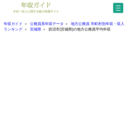
年収ガイド
＞
公務員系年収データ
＞
地方公務員 市町村別年収・収入
ランキング
＞
宮城県
＞
岩沼市(宮城県)の地方公務員平均年収