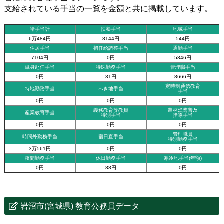
支給されている手当の一覧を金額と共に掲載しています。
諸手当計
扶養手当
地域手当
6万484円
8144円
544円
住居手当
初任給調整手当
通勤手当
7104円
0円
5346円
単身赴任手当
特殊勤務手当
管理職手当
0円
31円
8666円
定時制通信教育
特地勤務手当
へき地手当
手当
0円
0円
0円
義務教育等教員
農林漁業普及
産業教育手当
特別手当
指導手当
0円
0円
0円
管理職員
時間外勤務手当
宿日直手当
特別勤務手当
3万561円
0円
0円
夜間勤務手当
休日勤務手当
寒冷地手当(年額)
0円
88円
0円
岩沼市(宮城県) 教育公務員データ