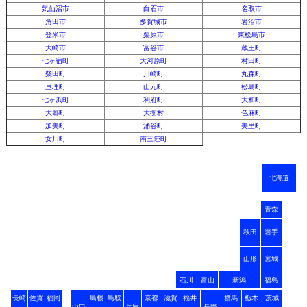
気仙沼市
白石市
名取市
角田市
多賀城市
岩沼市
登米市
栗原市
東松島市
大崎市
富谷市
蔵王町
七ヶ宿町
大河原町
村田町
柴田町
川崎町
丸森町
亘理町
山元町
松島町
七ヶ浜町
利府町
大和町
大郷町
大衡村
色麻町
加美町
涌谷町
美里町
女川町
南三陸町
北海道
青森
秋田
岩手
山形
宮城
石川
富山
新潟
福島
長崎
佐賀
福岡
島根
鳥取
京都
滋賀
福井
群馬
栃木
茨城
山口
兵庫
長野