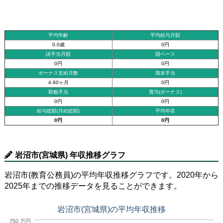
平均年齢
平均給与月額
0.0歳
0円
諸手当月額
国ベース
0円
0円
ボーナス支給月数
期末手当
4.60ヶ月
0円
勤勉手当
賞与(ボーナス)
0円
0円
給与総額(月給総額)
平均年収
0円
0円
岩沼市(宮城県) 年収推移グラフ
岩沼市(教育公務員)の平均年収推移グラフです。2020年から
2025年までの推移データを見ることができます。
岩沼市(宮城県)の平均年収推移
750 万円