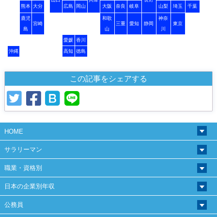
熊本
大分
広島
岡山
大阪
奈良
岐阜
山梨
埼玉
千葉
鹿児
和歌
神奈
宮崎
三重
愛知
静岡
東京
島
山
川
愛媛
香川
沖縄
高知
徳島
この記事をシェアする
HOME
サラリーマン
職業・資格別
日本の企業別年収
公務員