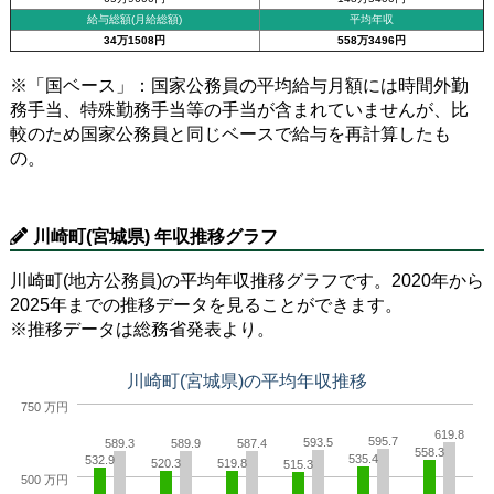
給与総額(月給総額)
平均年収
34万1508円
558万3496円
※「国ベース」：国家公務員の平均給与月額には時間外勤
務手当、特殊勤務手当等の手当が含まれていませんが、比
較のため国家公務員と同じベースで給与を再計算したも
の。
川崎町(宮城県) 年収推移グラフ
川崎町(地方公務員)の平均年収推移グラフです。2020年から
2025年までの推移データを見ることができます。
※推移データは総務省発表より。
川崎町(宮城県)の平均年収推移
750 万円
619.8
595.7
593.5
589.3
589.9
587.4
558.3
535.4
532.9
520.3
519.8
515.3
500 万円