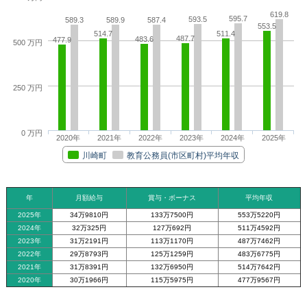
619.8
595.7
593.5
589.3
589.9
587.4
553.5
514.7
511.4
487.7
483.6
477.9
500 万円
250 万円
0 万円
2020年
2021年
2022年
2023年
2024年
2025年
川崎町
教育公務員(市区町村)平均年収
年
月額給与
賞与・ボーナス
平均年収
2025年
34万9810円
133万7500円
553万5220円
2024年
32万325円
127万692円
511万4592円
2023年
31万2191円
113万1170円
487万7462円
2022年
29万8793円
125万1259円
483万6775円
2021年
31万8391円
132万6950円
514万7642円
2020年
30万1966円
115万5975円
477万9567円