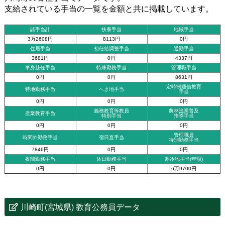
支給されている手当の一覧を金額と共に掲載しています。
諸手当計
扶養手当
地域手当
3万2608円
8113円
0円
住居手当
初任給調整手当
通勤手当
3681円
0円
4337円
単身赴任手当
特殊勤務手当
管理職手当
0円
0円
8631円
定時制通信教育
特地勤務手当
へき地手当
手当
0円
0円
0円
義務教育等教員
農林漁業普及
産業教育手当
特別手当
指導手当
0円
0円
0円
管理職員
時間外勤務手当
宿日直手当
特別勤務手当
7846円
0円
0円
夜間勤務手当
休日勤務手当
寒冷地手当(年額)
0円
0円
6万9700円
川崎町(宮城県) 教育公務員データ