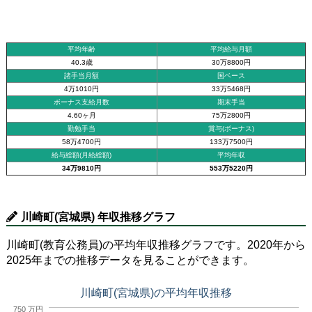
平均年齢
平均給与月額
40.3歳
30万8800円
諸手当月額
国ベース
4万1010円
33万5468円
ボーナス支給月数
期末手当
4.60ヶ月
75万2800円
勤勉手当
賞与(ボーナス)
58万4700円
133万7500円
給与総額(月給総額)
平均年収
34万9810円
553万5220円
川崎町(宮城県) 年収推移グラフ
川崎町(教育公務員)の平均年収推移グラフです。2020年から
2025年までの推移データを見ることができます。
川崎町(宮城県)の平均年収推移
750 万円