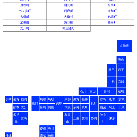
亘理町
山元町
松島町
七ヶ浜町
利府町
大和町
大郷町
大衡村
色麻町
加美町
涌谷町
美里町
女川町
南三陸町
北海道
青森
秋田
岩手
山形
宮城
石川
富山
新潟
福島
長崎
佐賀
福岡
島根
鳥取
京都
滋賀
福井
群馬
栃木
茨城
山口
兵庫
長野
熊本
大分
広島
岡山
大阪
奈良
岐阜
山梨
埼玉
千葉
鹿児
和歌
神奈
宮崎
三重
愛知
静岡
東京
島
山
川
愛媛
香川
沖縄
高知
徳島