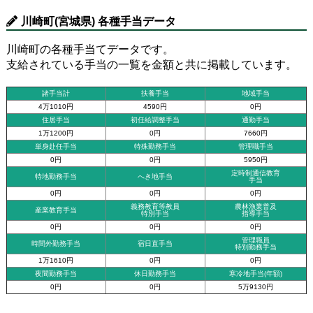
川崎町(宮城県) 各種手当データ
川崎町の各種手当てデータです。
支給されている手当の一覧を金額と共に掲載しています。
諸手当計
扶養手当
地域手当
4万1010円
4590円
0円
住居手当
初任給調整手当
通勤手当
1万1200円
0円
7660円
単身赴任手当
特殊勤務手当
管理職手当
0円
0円
5950円
定時制通信教育
特地勤務手当
へき地手当
手当
0円
0円
0円
義務教育等教員
農林漁業普及
産業教育手当
特別手当
指導手当
0円
0円
0円
管理職員
時間外勤務手当
宿日直手当
特別勤務手当
1万1610円
0円
0円
夜間勤務手当
休日勤務手当
寒冷地手当(年額)
0円
0円
5万9130円