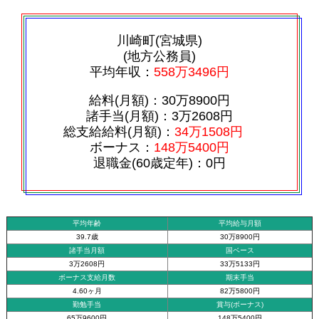
川崎町(宮城県)
(地方公務員)
平均年収：
558万3496円
給料(月額)：30万8900円
諸手当(月額)：3万2608円
総支給給料(月額)：
34万1508円
ボーナス：
148万5400円
退職金(60歳定年)：0円
平均年齢
平均給与月額
39.7歳
30万8900円
諸手当月額
国ベース
3万2608円
33万5133円
ボーナス支給月数
期末手当
4.60ヶ月
82万5800円
勤勉手当
賞与(ボーナス)
65万9600円
148万5400円