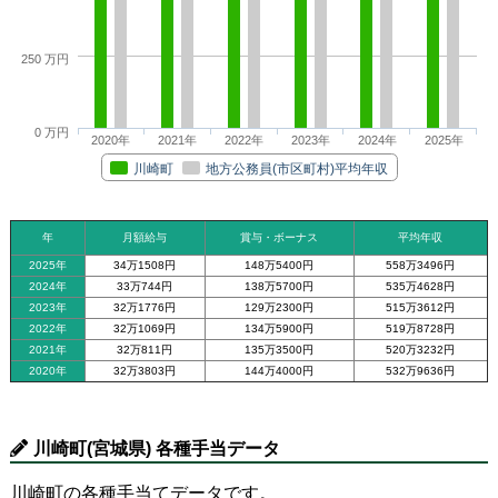
250 万円
0 万円
2020年
2021年
2022年
2023年
2024年
2025年
川崎町
地方公務員(市区町村)平均年収
年
月額給与
賞与・ボーナス
平均年収
2025年
34万1508円
148万5400円
558万3496円
2024年
33万744円
138万5700円
535万4628円
2023年
32万1776円
129万2300円
515万3612円
2022年
32万1069円
134万5900円
519万8728円
2021年
32万811円
135万3500円
520万3232円
2020年
32万3803円
144万4000円
532万9636円
川崎町(宮城県) 各種手当データ
川崎町の各種手当てデータです。