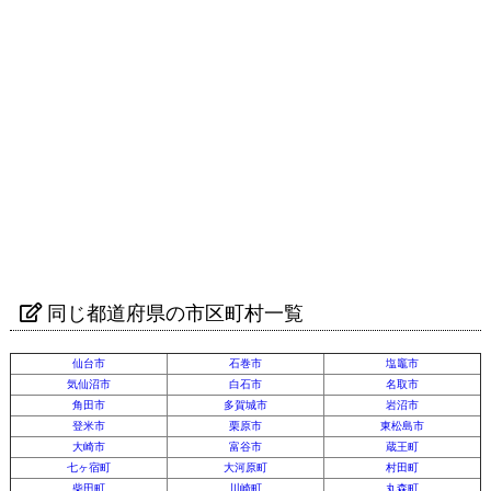
同じ都道府県の市区町村一覧
仙台市
石巻市
塩竈市
気仙沼市
白石市
名取市
角田市
多賀城市
岩沼市
登米市
栗原市
東松島市
大崎市
富谷市
蔵王町
七ヶ宿町
大河原町
村田町
柴田町
川崎町
丸森町