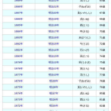
1889年
明治22年
丑(うし)
65歳
1888年
明治21年
子(ねずみ)
66歳
1887年
明治20年
亥(いのしし)
67歳
1886年
明治19年
戌(いぬ)
68歳
1885年
明治18年
酉(とり)
69歳
1884年
明治17年
申(さる)
70歳
1883年
明治16年
未(ひつじ)
71歳
1882年
明治15年
午(うま)
72歳
1881年
明治14年
巳(へび)
73歳
1880年
明治13年
辰(たつ)
74歳
1879年
明治12年
卯(うさぎ)
75歳
1878年
明治11年
寅(とら)
76歳
1877年
明治10年
丑(うし)
77歳
1876年
明治9年
子(ねずみ)
78歳
1875年
明治8年
亥(いのしし)
79歳
1874年
明治7年
戌(いぬ)
80歳
1873年
明治6年
酉(とり)
81歳
1872年
明治5年
申(さる)
82歳