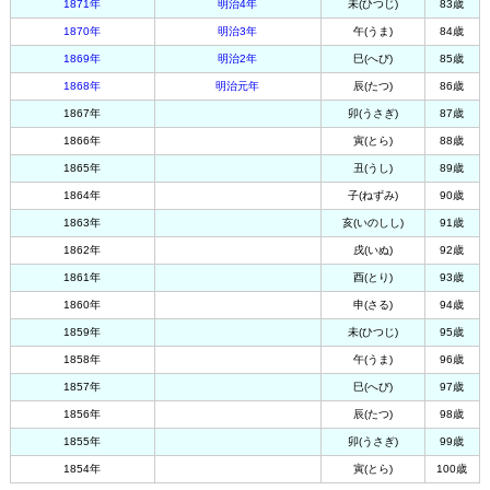
1871年
明治4年
未(ひつじ)
83歳
1870年
明治3年
午(うま)
84歳
1869年
明治2年
巳(へび)
85歳
1868年
明治元年
辰(たつ)
86歳
1867年
卯(うさぎ)
87歳
1866年
寅(とら)
88歳
1865年
丑(うし)
89歳
1864年
子(ねずみ)
90歳
1863年
亥(いのしし)
91歳
1862年
戌(いぬ)
92歳
1861年
酉(とり)
93歳
1860年
申(さる)
94歳
1859年
未(ひつじ)
95歳
1858年
午(うま)
96歳
1857年
巳(へび)
97歳
1856年
辰(たつ)
98歳
1855年
卯(うさぎ)
99歳
1854年
寅(とら)
100歳