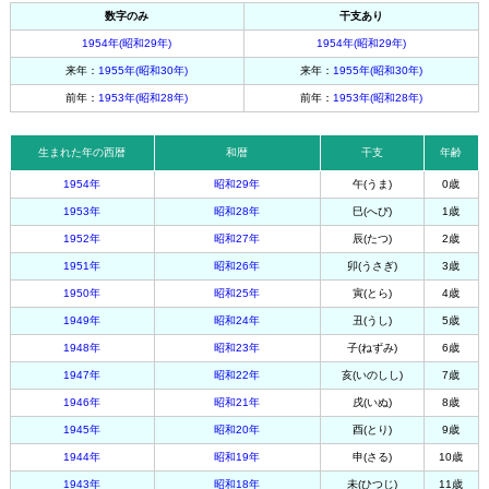
数字のみ
干支あり
1954年(昭和29年)
1954年(昭和29年)
来年：
1955年(昭和30年)
来年：
1955年(昭和30年)
前年：
1953年(昭和28年)
前年：
1953年(昭和28年)
生まれた年の西暦
和暦
干支
年齢
1954年
昭和29年
午(うま)
0歳
1953年
昭和28年
巳(へび)
1歳
1952年
昭和27年
辰(たつ)
2歳
1951年
昭和26年
卯(うさぎ)
3歳
1950年
昭和25年
寅(とら)
4歳
1949年
昭和24年
丑(うし)
5歳
1948年
昭和23年
子(ねずみ)
6歳
1947年
昭和22年
亥(いのしし)
7歳
1946年
昭和21年
戌(いぬ)
8歳
1945年
昭和20年
酉(とり)
9歳
1944年
昭和19年
申(さる)
10歳
1943年
昭和18年
未(ひつじ)
11歳