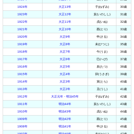
1924年
大正13年
子(ねずみ)
30歳
1923年
大正12年
亥(いのしし)
31歳
1922年
大正11年
戌(いぬ)
32歳
1921年
大正10年
酉(とり)
33歳
1920年
大正9年
申(さる)
34歳
1919年
大正8年
未(ひつじ)
35歳
1918年
大正7年
午(うま)
36歳
1917年
大正6年
巳(へび)
37歳
1916年
大正5年
辰(たつ)
38歳
1915年
大正4年
卯(うさぎ)
39歳
1914年
大正3年
寅(とら)
40歳
1913年
大正2年
丑(うし)
41歳
1912年
大正元年・明治45年
子(ねずみ)
42歳
1911年
明治44年
亥(いのしし)
43歳
1910年
明治43年
戌(いぬ)
44歳
1909年
明治42年
酉(とり)
45歳
1908年
明治41年
申(さる)
46歳
1907年
明治40年
未(ひつじ)
47歳