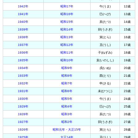
1942年
昭和17年
午(うま)
12歳
1941年
昭和16年
巳(へび)
13歳
1940年
昭和15年
辰(たつ)
14歳
1939年
昭和14年
卯(うさぎ)
15歳
1938年
昭和13年
寅(とら)
16歳
1937年
昭和12年
丑(うし)
17歳
1936年
昭和11年
子(ねずみ)
18歳
1935年
昭和10年
亥(いのしし)
19歳
1934年
昭和9年
戌(いぬ)
20歳
1933年
昭和8年
酉(とり)
21歳
1932年
昭和7年
申(さる)
22歳
1931年
昭和6年
未(ひつじ)
23歳
1930年
昭和5年
午(うま)
24歳
1929年
昭和4年
巳(へび)
25歳
1928年
昭和3年
辰(たつ)
26歳
1927年
昭和2年
卯(うさぎ)
27歳
1926年
昭和元年・大正15年
寅(とら)
28歳
1925年
大正14年
丑(うし)
29歳