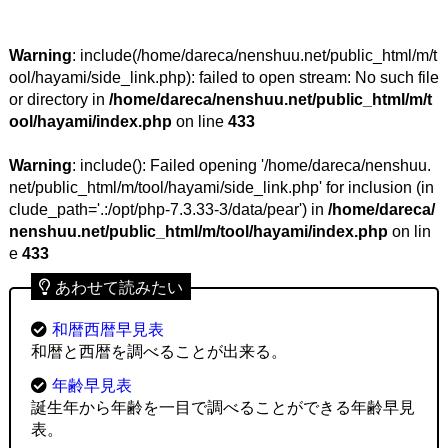
Warning
: include(/home/dareca/nenshuu.net/public_html/m/t
ool/hayami/side_link.php): failed to open stream: No such file
or directory in
/home/dareca/nenshuu.net/public_html/m/t
ool/hayami/index.php
on line
433
Warning
: include(): Failed opening '/home/dareca/nenshuu.
net/public_html/m/tool/hayami/side_link.php' for inclusion (in
clude_path='.:/opt/php-7.3.33-3/data/pear') in
/home/dareca/
nenshuu.net/public_html/m/tool/hayami/index.php
on lin
e
433
あわせて読みたい
和暦西暦早見表
和暦と西暦を調べることが出来る。
年齢早見表
誕生年から年齢を一目で調べることができる年齢早見
表。