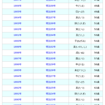
1906年
明治39年
午(うま)
48歳
1905年
明治38年
巳(へび)
49歳
1904年
明治37年
辰(たつ)
50歳
1903年
明治36年
卯(うさぎ)
51歳
1902年
明治35年
寅(とら)
52歳
1901年
明治34年
丑(うし)
53歳
1900年
明治33年
子(ねずみ)
54歳
1899年
明治32年
亥(いのしし)
55歳
1898年
明治31年
戌(いぬ)
56歳
1897年
明治30年
酉(とり)
57歳
1896年
明治29年
申(さる)
58歳
1895年
明治28年
未(ひつじ)
59歳
1894年
明治27年
午(うま)
60歳
1893年
明治26年
巳(へび)
61歳
1892年
明治25年
辰(たつ)
62歳
1891年
明治24年
卯(うさぎ)
63歳
1890年
明治23年
寅(とら)
64歳