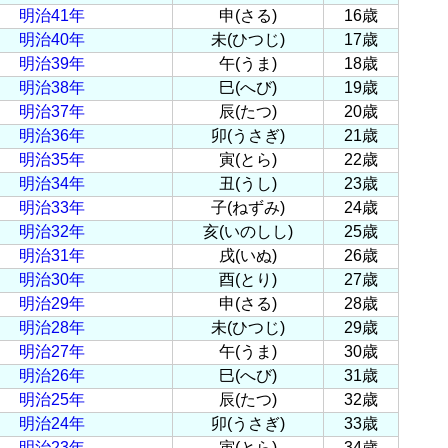
明治41年
申(さる)
16歳
明治40年
未(ひつじ)
17歳
明治39年
午(うま)
18歳
明治38年
巳(へび)
19歳
明治37年
辰(たつ)
20歳
明治36年
卯(うさぎ)
21歳
明治35年
寅(とら)
22歳
明治34年
丑(うし)
23歳
明治33年
子(ねずみ)
24歳
明治32年
亥(いのしし)
25歳
明治31年
戌(いぬ)
26歳
明治30年
酉(とり)
27歳
明治29年
申(さる)
28歳
明治28年
未(ひつじ)
29歳
明治27年
午(うま)
30歳
明治26年
巳(へび)
31歳
明治25年
辰(たつ)
32歳
明治24年
卯(うさぎ)
33歳
明治23年
寅(とら)
34歳