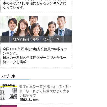
本の年収序列が明確にわかるランキングに
なっています。
全国1700市区町村の地方公務員の年収をラ
ンキング。
日本の公務員の年収序列が一目でわかる一
覧データを掲載。
人気記事
数字の単位一覧(少数も)｜億・兆・
京・垓・秭から無量大数より大き
い数字まで
459218views