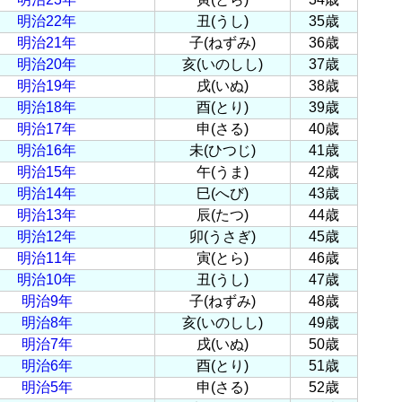
明治22年
丑(うし)
35歳
明治21年
子(ねずみ)
36歳
明治20年
亥(いのしし)
37歳
明治19年
戌(いぬ)
38歳
明治18年
酉(とり)
39歳
明治17年
申(さる)
40歳
明治16年
未(ひつじ)
41歳
明治15年
午(うま)
42歳
明治14年
巳(へび)
43歳
明治13年
辰(たつ)
44歳
明治12年
卯(うさぎ)
45歳
明治11年
寅(とら)
46歳
明治10年
丑(うし)
47歳
明治9年
子(ねずみ)
48歳
明治8年
亥(いのしし)
49歳
明治7年
戌(いぬ)
50歳
明治6年
酉(とり)
51歳
明治5年
申(さる)
52歳