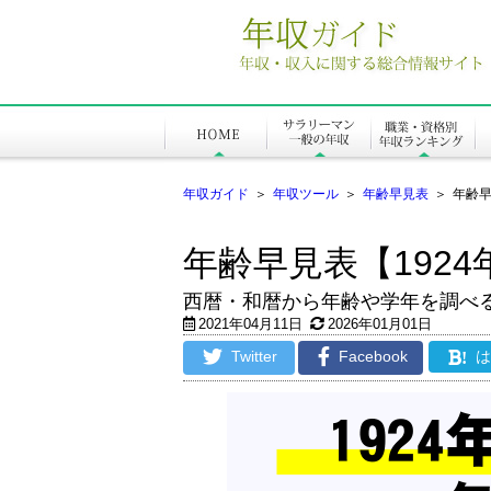
年収ガイド
＞
年収ツール
＞
年齢早見表
＞
年齢早
年齢早見表【1924
西暦・和暦から年齢や学年を調べ
2021年04月11日
2026年01月01日
Twitter
Facebook
!