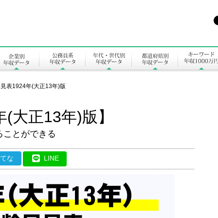
見表1924年(大正13年)版
年(大正13年)版】
ることができる
はてな
LINE