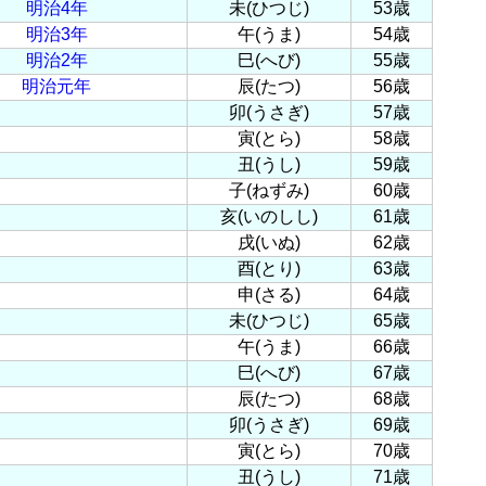
明治4年
未(ひつじ)
53歳
明治3年
午(うま)
54歳
明治2年
巳(へび)
55歳
明治元年
辰(たつ)
56歳
卯(うさぎ)
57歳
寅(とら)
58歳
丑(うし)
59歳
子(ねずみ)
60歳
亥(いのしし)
61歳
戌(いぬ)
62歳
酉(とり)
63歳
申(さる)
64歳
未(ひつじ)
65歳
午(うま)
66歳
巳(へび)
67歳
辰(たつ)
68歳
卯(うさぎ)
69歳
寅(とら)
70歳
丑(うし)
71歳