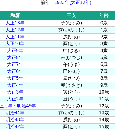
前年：
1923年(大正12年)
和暦
干支
年齢
大正13年
子(ねずみ)
0歳
大正12年
亥(いのしし)
1歳
大正11年
戌(いぬ)
2歳
大正10年
酉(とり)
3歳
大正9年
申(さる)
4歳
大正8年
未(ひつじ)
5歳
大正7年
午(うま)
6歳
大正6年
巳(へび)
7歳
大正5年
辰(たつ)
8歳
大正4年
卯(うさぎ)
9歳
大正3年
寅(とら)
10歳
大正2年
丑(うし)
11歳
正元年・明治45年
子(ねずみ)
12歳
明治44年
亥(いのしし)
13歳
明治43年
戌(いぬ)
14歳
明治42年
酉(とり)
15歳