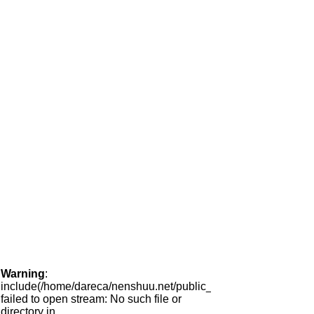
Warning
:
include(/home/dareca/nenshuu.net/public_html/tool/hayami/side
failed to open stream: No such file or
directory in