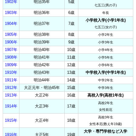
1902年
明治35年
5歳
七五三(男の子)
1903年
明治36年
6歳
年長
小学校入学(小学1年生)
1904年
明治37年
7歳
七五三(女の子)
1905年
明治38年
8歳
小学2年生
1906年
明治39年
9歳
小学3年生
1907年
明治40年
10歳
小学4年生
1908年
明治41年
11歳
小学5年生
1909年
明治42年
12歳
小学6年生
1910年
明治43年
13歳
中学校入学(中学1年生)
1911年
明治44年
14歳
中学2年生
1912年
大正元年・明治45年
15歳
中学3年生
1913年
大正2年
16歳
高校入学(高校1年生)
高校2年生
1914年
大正3年
17歳
女性前厄
高校3年生
1915年
大正4年
18歳
女性本厄(数え年19歳)
大学・専門学校など入学
1916年
大正5年
19歳