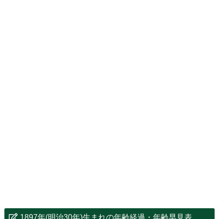
1897年(明治30年)生まれの年齢経過・年齢早見表