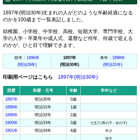
1897年(明治30年)生まれの人がどのような年齢経過になる
のかを100歳まで一覧表記しました。
幼稚園、小学校、中学校、高校、短期大学、専門学校、大
学の入学・卒業年や成人式、還暦など何年、何歳で迎える
のかが、ひと目で理解できます。
前年：
1896年
1897年
来年：
1898年
(明治29年)
(明治30年)
(明治31年)
印刷用ページはこちら
1897年(明治30年)
西暦
和暦・元号
年齢
学年など
1897年
明治30年
0歳
1898年
明治31年
1歳
1899年
明治32年
2歳
1900年
明治33年
3歳
七五三(男の子・女の子)
1901年
明治34年
4歳
年少
年中