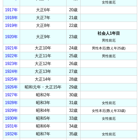
女性後厄
1917年
大正6年
20歳
1918年
大正7年
21歳
1919年
大正8年
22歳
社会人1年目
1920年
大正9年
23歳
男性前厄
1921年
大正10年
24歳
男性本厄(数え年25歳)
1922年
大正11年
25歳
男性後厄
1923年
大正12年
26歳
1924年
大正13年
27歳
1925年
大正14年
28歳
1926年
昭和元年・大正15年
29歳
1927年
昭和2年
30歳
1928年
昭和3年
31歳
女性前厄
1929年
昭和4年
32歳
女性本厄(数え年33歳)
1930年
昭和5年
33歳
女性後厄
1931年
昭和6年
34歳
1932年
昭和7年
35歳
女性前厄