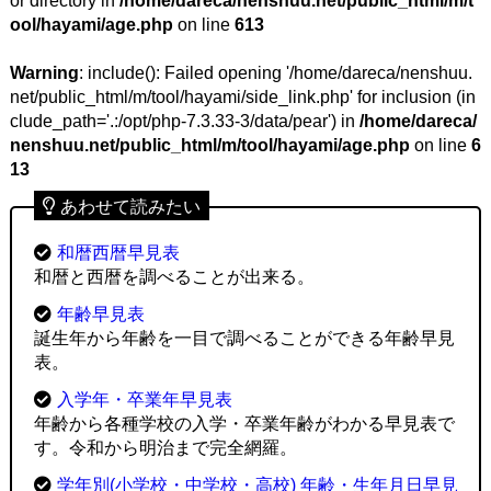
or directory in
/home/dareca/nenshuu.net/public_html/m/t
ool/hayami/age.php
on line
613
Warning
: include(): Failed opening '/home/dareca/nenshuu.
net/public_html/m/tool/hayami/side_link.php' for inclusion (in
clude_path='.:/opt/php-7.3.33-3/data/pear') in
/home/dareca/
nenshuu.net/public_html/m/tool/hayami/age.php
on line
6
13
あわせて読みたい
和暦西暦早見表
和暦と西暦を調べることが出来る。
年齢早見表
誕生年から年齢を一目で調べることができる年齢早見
表。
入学年・卒業年早見表
年齢から各種学校の入学・卒業年齢がわかる早見表で
す。令和から明治まで完全網羅。
学年別(小学校・中学校・高校) 年齢・生年月日早見