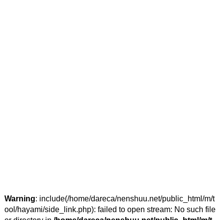
Warning
: include(/home/dareca/nenshuu.net/public_html/m/t
ool/hayami/side_link.php): failed to open stream: No such file