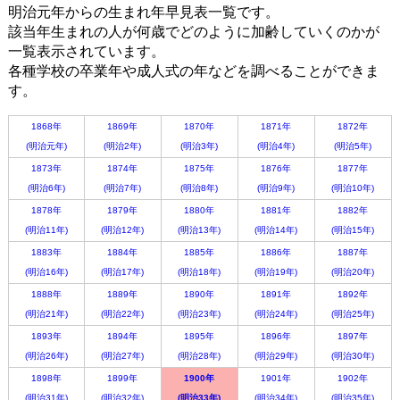
明治元年からの生まれ年早見表一覧です。
該当年生まれの人が何歳でどのように加齢していくのかが
一覧表示されています。
各種学校の卒業年や成人式の年などを調べることができま
す。
1868年
1869年
1870年
1871年
1872年
(明治元年)
(明治2年)
(明治3年)
(明治4年)
(明治5年)
1873年
1874年
1875年
1876年
1877年
(明治6年)
(明治7年)
(明治8年)
(明治9年)
(明治10年)
1878年
1879年
1880年
1881年
1882年
(明治11年)
(明治12年)
(明治13年)
(明治14年)
(明治15年)
1883年
1884年
1885年
1886年
1887年
(明治16年)
(明治17年)
(明治18年)
(明治19年)
(明治20年)
1888年
1889年
1890年
1891年
1892年
(明治21年)
(明治22年)
(明治23年)
(明治24年)
(明治25年)
1893年
1894年
1895年
1896年
1897年
(明治26年)
(明治27年)
(明治28年)
(明治29年)
(明治30年)
1898年
1899年
1900年
1901年
1902年
(明治31年)
(明治32年)
(明治33年)
(明治34年)
(明治35年)