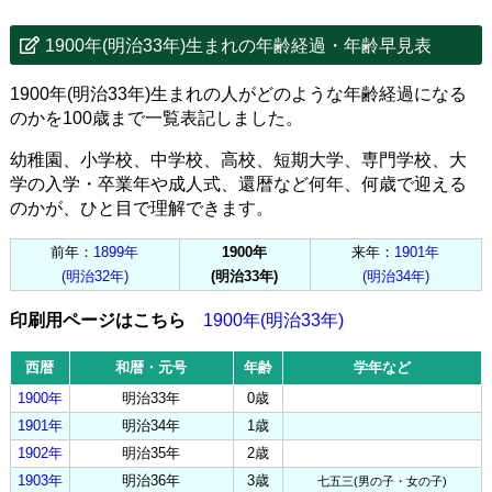
1900年(明治33年)生まれの年齢経過・年齢早見表
1900年(明治33年)生まれの人がどのような年齢経過になる
のかを100歳まで一覧表記しました。
幼稚園、小学校、中学校、高校、短期大学、専門学校、大
学の入学・卒業年や成人式、還暦など何年、何歳で迎える
のかが、ひと目で理解できます。
前年：
1899年
1900年
来年：
1901年
(明治32年)
(明治33年)
(明治34年)
印刷用ページはこちら
1900年(明治33年)
西暦
和暦・元号
年齢
学年など
1900年
明治33年
0歳
1901年
明治34年
1歳
1902年
明治35年
2歳
1903年
明治36年
3歳
七五三(男の子・女の子)