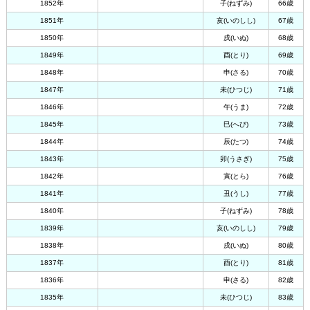
1852年
子(ねずみ)
66歳
1851年
亥(いのしし)
67歳
1850年
戌(いぬ)
68歳
1849年
酉(とり)
69歳
1848年
申(さる)
70歳
1847年
未(ひつじ)
71歳
1846年
午(うま)
72歳
1845年
巳(へび)
73歳
1844年
辰(たつ)
74歳
1843年
卯(うさぎ)
75歳
1842年
寅(とら)
76歳
1841年
丑(うし)
77歳
1840年
子(ねずみ)
78歳
1839年
亥(いのしし)
79歳
1838年
戌(いぬ)
80歳
1837年
酉(とり)
81歳
1836年
申(さる)
82歳
1835年
未(ひつじ)
83歳