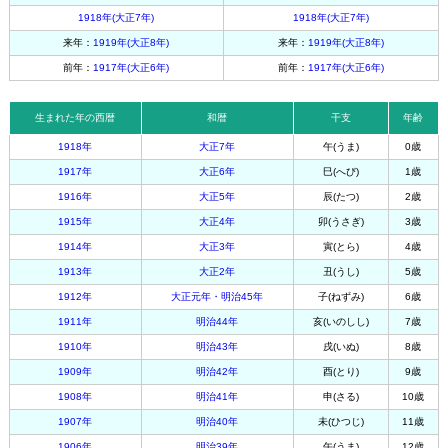
1918年(大正7年)
1918年(大正7年)
来年：
1919年(大正8年)
来年：
1919年(大正8年)
前年：
1917年(大正6年)
前年：
1917年(大正6年)
生まれた年の西暦
和暦
干支
年齢
1918年
大正7年
午(うま)
0歳
1917年
大正6年
巳(へび)
1歳
1916年
大正5年
辰(たつ)
2歳
1915年
大正4年
卯(うさぎ)
3歳
1914年
大正3年
寅(とら)
4歳
1913年
大正2年
丑(うし)
5歳
1912年
大正元年・明治45年
子(ねずみ)
6歳
1911年
明治44年
亥(いのしし)
7歳
1910年
明治43年
戌(いぬ)
8歳
1909年
明治42年
酉(とり)
9歳
1908年
明治41年
申(さる)
10歳
1907年
明治40年
未(ひつじ)
11歳
1906年
明治39年
午(うま)
12歳