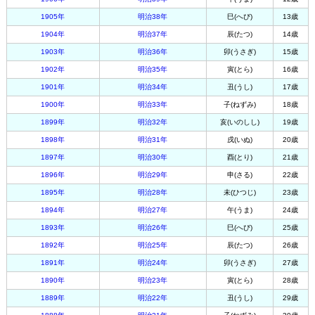
1905年
明治38年
巳(へび)
13歳
1904年
明治37年
辰(たつ)
14歳
1903年
明治36年
卯(うさぎ)
15歳
1902年
明治35年
寅(とら)
16歳
1901年
明治34年
丑(うし)
17歳
1900年
明治33年
子(ねずみ)
18歳
1899年
明治32年
亥(いのしし)
19歳
1898年
明治31年
戌(いぬ)
20歳
1897年
明治30年
酉(とり)
21歳
1896年
明治29年
申(さる)
22歳
1895年
明治28年
未(ひつじ)
23歳
1894年
明治27年
午(うま)
24歳
1893年
明治26年
巳(へび)
25歳
1892年
明治25年
辰(たつ)
26歳
1891年
明治24年
卯(うさぎ)
27歳
1890年
明治23年
寅(とら)
28歳
1889年
明治22年
丑(うし)
29歳