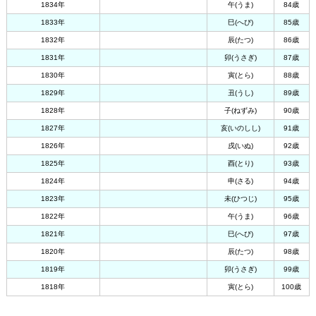
1834年
午(うま)
84歳
1833年
巳(へび)
85歳
1832年
辰(たつ)
86歳
1831年
卯(うさぎ)
87歳
1830年
寅(とら)
88歳
1829年
丑(うし)
89歳
1828年
子(ねずみ)
90歳
1827年
亥(いのしし)
91歳
1826年
戌(いぬ)
92歳
1825年
酉(とり)
93歳
1824年
申(さる)
94歳
1823年
未(ひつじ)
95歳
1822年
午(うま)
96歳
1821年
巳(へび)
97歳
1820年
辰(たつ)
98歳
1819年
卯(うさぎ)
99歳
1818年
寅(とら)
100歳