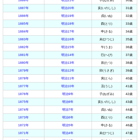
1888年
明治21年
子(ねずみ)
30歳
1887年
明治20年
亥(いのしし)
31歳
1886年
明治19年
戌(いぬ)
32歳
1885年
明治18年
酉(とり)
33歳
1884年
明治17年
申(さる)
34歳
1883年
明治16年
未(ひつじ)
35歳
1882年
明治15年
午(うま)
36歳
1881年
明治14年
巳(へび)
37歳
1880年
明治13年
辰(たつ)
38歳
1879年
明治12年
卯(うさぎ)
39歳
1878年
明治11年
寅(とら)
40歳
1877年
明治10年
丑(うし)
41歳
1876年
明治9年
子(ねずみ)
42歳
1875年
明治8年
亥(いのしし)
43歳
1874年
明治7年
戌(いぬ)
44歳
1873年
明治6年
酉(とり)
45歳
1872年
明治5年
申(さる)
46歳
1871年
明治4年
未(ひつじ)
47歳