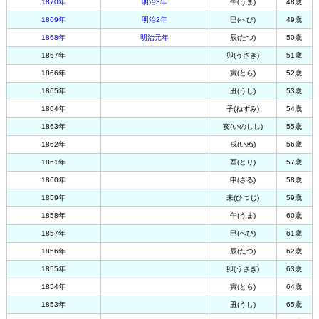
1870年
明治3年
午(うま)
48歳
1869年
明治2年
巳(へび)
49歳
1868年
明治元年
辰(たつ)
50歳
1867年
卯(うさぎ)
51歳
1866年
寅(とら)
52歳
1865年
丑(うし)
53歳
1864年
子(ねずみ)
54歳
1863年
亥(いのしし)
55歳
1862年
戌(いぬ)
56歳
1861年
酉(とり)
57歳
1860年
申(さる)
58歳
1859年
未(ひつじ)
59歳
1858年
午(うま)
60歳
1857年
巳(へび)
61歳
1856年
辰(たつ)
62歳
1855年
卯(うさぎ)
63歳
1854年
寅(とら)
64歳
1853年
丑(うし)
65歳