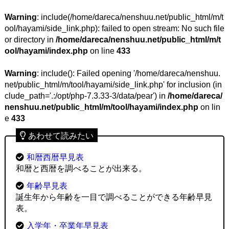
Warning
: include(/home/dareca/nenshuu.net/public_html/m/t
ool/hayami/side_link.php): failed to open stream: No such file
or directory in
/home/dareca/nenshuu.net/public_html/m/t
ool/hayami/index.php
on line
433
Warning
: include(): Failed opening '/home/dareca/nenshuu.
net/public_html/m/tool/hayami/side_link.php' for inclusion (in
clude_path='.:/opt/php-7.3.33-3/data/pear') in
/home/dareca/
nenshuu.net/public_html/m/tool/hayami/index.php
on lin
e
433
あわせて読みたい
和暦西暦早見表
和暦と西暦を調べることが出来る。
年齢早見表
誕生年から年齢を一目で調べることができる年齢早見
表。
入学年・卒業年早見表