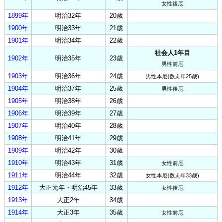
女性後厄
1899年
明治32年
20歳
1900年
明治33年
21歳
1901年
明治34年
22歳
社会人1年目
1902年
明治35年
23歳
男性前厄
1903年
明治36年
24歳
男性本厄(数え年25歳)
1904年
明治37年
25歳
男性後厄
1905年
明治38年
26歳
1906年
明治39年
27歳
1907年
明治40年
28歳
1908年
明治41年
29歳
1909年
明治42年
30歳
1910年
明治43年
31歳
女性前厄
1911年
明治44年
32歳
女性本厄(数え年33歳)
1912年
大正元年・明治45年
33歳
女性後厄
1913年
大正2年
34歳
1914年
大正3年
35歳
女性前厄