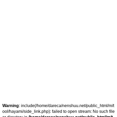
Warning
: include(/home/dareca/nenshuu.net/public_html/m/t
ool/hayami/side_link.php): failed to open stream: No such file