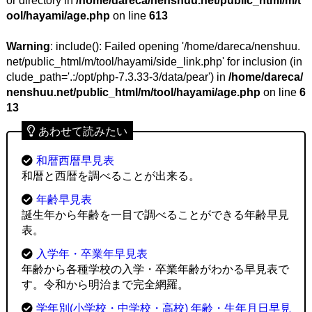
or directory in
/home/dareca/nenshuu.net/public_html/m/t
ool/hayami/age.php
on line
613
Warning
: include(): Failed opening '/home/dareca/nenshuu.
net/public_html/m/tool/hayami/side_link.php' for inclusion (in
clude_path='.:/opt/php-7.3.33-3/data/pear') in
/home/dareca/
nenshuu.net/public_html/m/tool/hayami/age.php
on line
6
13
あわせて読みたい
和暦西暦早見表
和暦と西暦を調べることが出来る。
年齢早見表
誕生年から年齢を一目で調べることができる年齢早見
表。
入学年・卒業年早見表
年齢から各種学校の入学・卒業年齢がわかる早見表で
す。令和から明治まで完全網羅。
学年別(小学校・中学校・高校) 年齢・生年月日早見