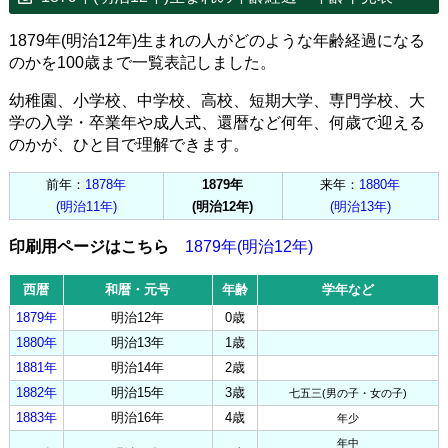
1879年(明治12年)生まれの人がどのような年齢経過になる
のかを100歳まで一覧表記しました。
幼稚園、小学校、中学校、高校、短期大学、専門学校、大
学の入学・卒業年や成人式、還暦など何年、何歳で迎える
のかが、ひと目で理解できます。
前年：
1878年
1879年
来年：
1880年
(明治11年)
(明治12年)
(明治13年)
印刷用ページはこちら
1879年(明治12年)
西暦
和暦・元号
年齢
学年など
1879年
明治12年
0歳
1880年
明治13年
1歳
1881年
明治14年
2歳
1882年
明治15年
3歳
七五三(男の子・女の子)
1883年
明治16年
4歳
年少
年中