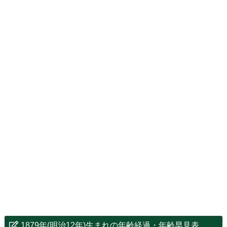
1879年(明治12年)生まれの年齢経過・年齢早見表