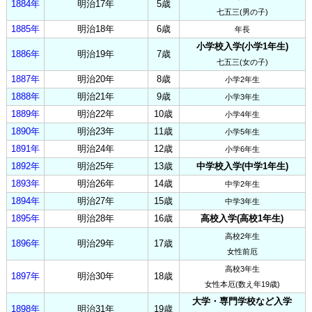
1884年
明治17年
5歳
七五三(男の子)
1885年
明治18年
6歳
年長
小学校入学(小学1年生)
1886年
明治19年
7歳
七五三(女の子)
1887年
明治20年
8歳
小学2年生
1888年
明治21年
9歳
小学3年生
1889年
明治22年
10歳
小学4年生
1890年
明治23年
11歳
小学5年生
1891年
明治24年
12歳
小学6年生
1892年
明治25年
13歳
中学校入学(中学1年生)
1893年
明治26年
14歳
中学2年生
1894年
明治27年
15歳
中学3年生
1895年
明治28年
16歳
高校入学(高校1年生)
高校2年生
1896年
明治29年
17歳
女性前厄
高校3年生
1897年
明治30年
18歳
女性本厄(数え年19歳)
大学・専門学校など入学
1898年
明治31年
19歳