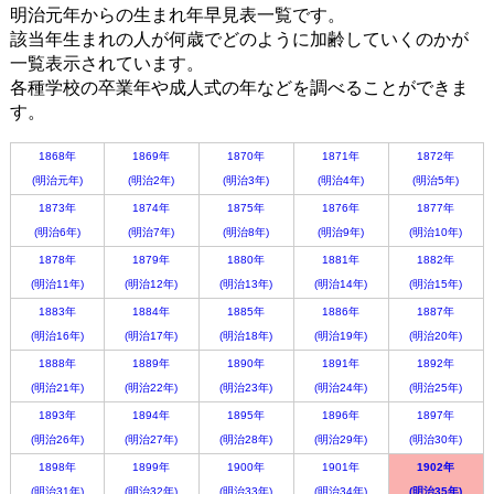
明治元年からの生まれ年早見表一覧です。
該当年生まれの人が何歳でどのように加齢していくのかが
一覧表示されています。
各種学校の卒業年や成人式の年などを調べることができま
す。
1868年
1869年
1870年
1871年
1872年
(明治元年)
(明治2年)
(明治3年)
(明治4年)
(明治5年)
1873年
1874年
1875年
1876年
1877年
(明治6年)
(明治7年)
(明治8年)
(明治9年)
(明治10年)
1878年
1879年
1880年
1881年
1882年
(明治11年)
(明治12年)
(明治13年)
(明治14年)
(明治15年)
1883年
1884年
1885年
1886年
1887年
(明治16年)
(明治17年)
(明治18年)
(明治19年)
(明治20年)
1888年
1889年
1890年
1891年
1892年
(明治21年)
(明治22年)
(明治23年)
(明治24年)
(明治25年)
1893年
1894年
1895年
1896年
1897年
(明治26年)
(明治27年)
(明治28年)
(明治29年)
(明治30年)
1898年
1899年
1900年
1901年
1902年
(明治31年)
(明治32年)
(明治33年)
(明治34年)
(明治35年)