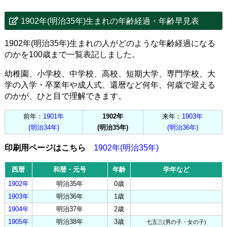
1902年(明治35年)生まれの年齢経過・年齢早見表
1902年(明治35年)生まれの人がどのような年齢経過になる
のかを100歳まで一覧表記しました。
幼稚園、小学校、中学校、高校、短期大学、専門学校、大
学の入学・卒業年や成人式、還暦など何年、何歳で迎える
のかが、ひと目で理解できます。
前年：
1901年
1902年
来年：
1903年
(明治34年)
(明治35年)
(明治36年)
印刷用ページはこちら
1902年(明治35年)
西暦
和暦・元号
年齢
学年など
1902年
明治35年
0歳
1903年
明治36年
1歳
1904年
明治37年
2歳
1905年
明治38年
3歳
七五三(男の子・女の子)