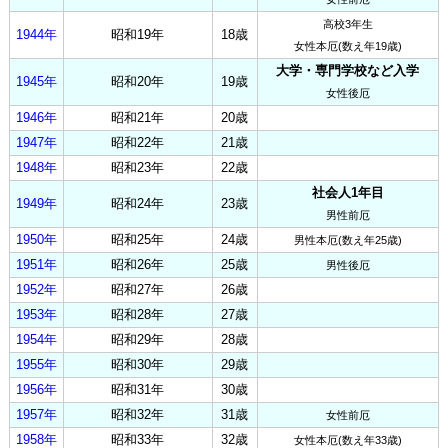
高校3年生
1944年
昭和19年
18歳
女性本厄(数え年19歳)
大学・専門学校など入学
1945年
昭和20年
19歳
女性後厄
1946年
昭和21年
20歳
1947年
昭和22年
21歳
1948年
昭和23年
22歳
社会人1年目
1949年
昭和24年
23歳
男性前厄
1950年
昭和25年
24歳
男性本厄(数え年25歳)
1951年
昭和26年
25歳
男性後厄
1952年
昭和27年
26歳
1953年
昭和28年
27歳
1954年
昭和29年
28歳
1955年
昭和30年
29歳
1956年
昭和31年
30歳
1957年
昭和32年
31歳
女性前厄
1958年
昭和33年
32歳
女性本厄(数え年33歳)