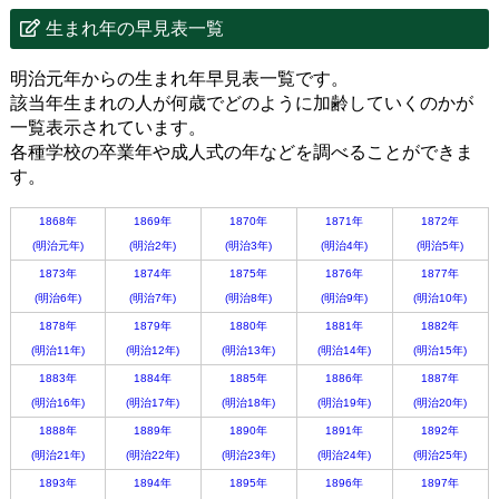
生まれ年の早見表一覧
明治元年からの生まれ年早見表一覧です。
該当年生まれの人が何歳でどのように加齢していくのかが
一覧表示されています。
各種学校の卒業年や成人式の年などを調べることができま
す。
1868年
1869年
1870年
1871年
1872年
(明治元年)
(明治2年)
(明治3年)
(明治4年)
(明治5年)
1873年
1874年
1875年
1876年
1877年
(明治6年)
(明治7年)
(明治8年)
(明治9年)
(明治10年)
1878年
1879年
1880年
1881年
1882年
(明治11年)
(明治12年)
(明治13年)
(明治14年)
(明治15年)
1883年
1884年
1885年
1886年
1887年
(明治16年)
(明治17年)
(明治18年)
(明治19年)
(明治20年)
1888年
1889年
1890年
1891年
1892年
(明治21年)
(明治22年)
(明治23年)
(明治24年)
(明治25年)
1893年
1894年
1895年
1896年
1897年