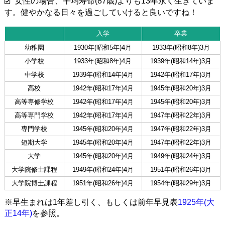
女性の場合、平均寿命(87歳)よりも13年永く生きていま
す。健やかなる日々を過ごしていけると良いですね！
入学
卒業
幼稚園
1930年(昭和5年)4月
1933年(昭和8年)3月
小学校
1933年(昭和8年)4月
1939年(昭和14年)3月
中学校
1939年(昭和14年)4月
1942年(昭和17年)3月
高校
1942年(昭和17年)4月
1945年(昭和20年)3月
高等専修学校
1942年(昭和17年)4月
1945年(昭和20年)3月
高等専門学校
1942年(昭和17年)4月
1947年(昭和22年)3月
専門学校
1945年(昭和20年)4月
1947年(昭和22年)3月
短期大学
1945年(昭和20年)4月
1947年(昭和22年)3月
大学
1945年(昭和20年)4月
1949年(昭和24年)3月
大学院修士課程
1949年(昭和24年)4月
1951年(昭和26年)3月
大学院博士課程
1951年(昭和26年)4月
1954年(昭和29年)3月
※早生まれは1年差し引く、もしくは前年早見表
1925年(大
正14年)
を参照。