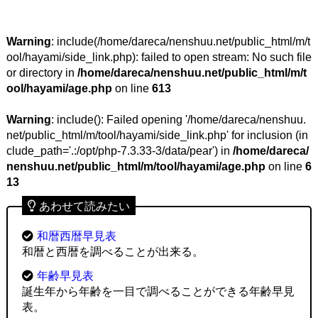
Warning
: include(/home/dareca/nenshuu.net/public_html/m/t
ool/hayami/side_link.php): failed to open stream: No such file
or directory in
/home/dareca/nenshuu.net/public_html/m/t
ool/hayami/age.php
on line
613
Warning
: include(): Failed opening '/home/dareca/nenshuu.
net/public_html/m/tool/hayami/side_link.php' for inclusion (in
clude_path='.:/opt/php-7.3.33-3/data/pear') in
/home/dareca/
nenshuu.net/public_html/m/tool/hayami/age.php
on line
6
13
あわせて読みたい
和暦西暦早見表
和暦と西暦を調べることが出来る。
年齢早見表
誕生年から年齢を一目で調べることができる年齢早見
表。