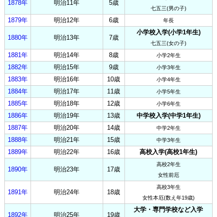
1878年
明治11年
5歳
七五三(男の子)
1879年
明治12年
6歳
年長
小学校入学(小学1年生)
1880年
明治13年
7歳
七五三(女の子)
1881年
明治14年
8歳
小学2年生
1882年
明治15年
9歳
小学3年生
1883年
明治16年
10歳
小学4年生
1884年
明治17年
11歳
小学5年生
1885年
明治18年
12歳
小学6年生
1886年
明治19年
13歳
中学校入学(中学1年生)
1887年
明治20年
14歳
中学2年生
1888年
明治21年
15歳
中学3年生
1889年
明治22年
16歳
高校入学(高校1年生)
高校2年生
1890年
明治23年
17歳
女性前厄
高校3年生
1891年
明治24年
18歳
女性本厄(数え年19歳)
大学・専門学校など入学
1892年
明治25年
19歳