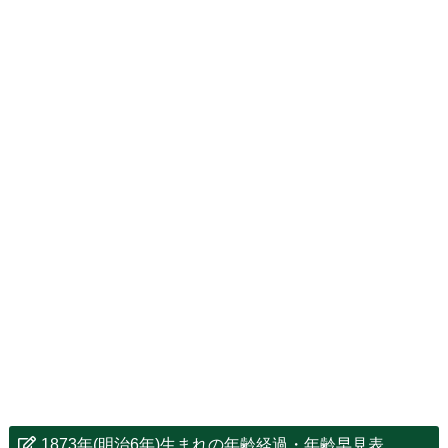
1873年(明治6年)生まれの年齢経過・年齢早見表