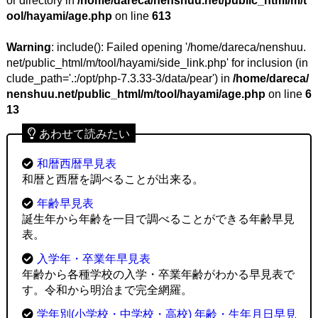
or directory in
/home/dareca/nenshuu.net/public_html/m/t
ool/hayami/age.php
on line
613
Warning
: include(): Failed opening '/home/dareca/nenshuu.
net/public_html/m/tool/hayami/side_link.php' for inclusion (in
clude_path='.:/opt/php-7.3.33-3/data/pear') in
/home/dareca/
nenshuu.net/public_html/m/tool/hayami/age.php
on line
6
13
あわせて読みたい
和暦西暦早見表
和暦と西暦を調べることが出来る。
年齢早見表
誕生年から年齢を一目で調べることができる年齢早見
表。
入学年・卒業年早見表
年齢から各種学校の入学・卒業年齢がわかる早見表で
す。令和から明治まで完全網羅。
学年別(小学校・中学校・高校) 年齢・生年月日早見