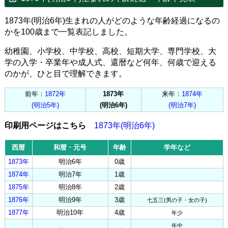
1873年(明治6年)生まれの人がどのような年齢経過になるの
かを100歳まで一覧表記しました。
幼稚園、小学校、中学校、高校、短期大学、専門学校、大
学の入学・卒業年や成人式、還暦など何年、何歳で迎える
のかが、ひと目で理解できます。
前年：
1872年
1873年
来年：
1874年
(明治5年)
(明治6年)
(明治7年)
印刷用ページはこちら
1873年(明治6年)
西暦
和暦・元号
年齢
学年など
1873年
明治6年
0歳
1874年
明治7年
1歳
1875年
明治8年
2歳
1876年
明治9年
3歳
七五三(男の子・女の子)
1877年
明治10年
4歳
年少
年中