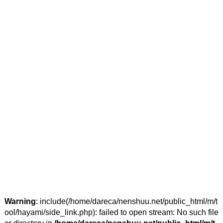
Warning
: include(/home/dareca/nenshuu.net/public_html/m/t
ool/hayami/side_link.php): failed to open stream: No such file