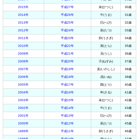
2015年
平成27年
未(ひつじ)
30歳
2014年
平成26年
午(うま)
31歳
2013年
平成25年
巳(へび)
32歳
2012年
平成24年
辰(たつ)
33歳
2011年
平成23年
卯(うさぎ)
34歳
2010年
平成22年
寅(とら)
35歳
2009年
平成21年
丑(うし)
36歳
2008年
平成20年
子(ねずみ)
37歳
2007年
平成19年
亥(いのしし)
38歳
2006年
平成18年
戌(いぬ)
39歳
2005年
平成17年
酉(とり)
40歳
2004年
平成16年
申(さる)
41歳
2003年
平成15年
未(ひつじ)
42歳
2002年
平成14年
午(うま)
43歳
2001年
平成13年
巳(へび)
44歳
2000年
平成12年
辰(たつ)
45歳
1999年
平成11年
卯(うさぎ)
46歳
1998年
平成10年
寅(とら)
47歳