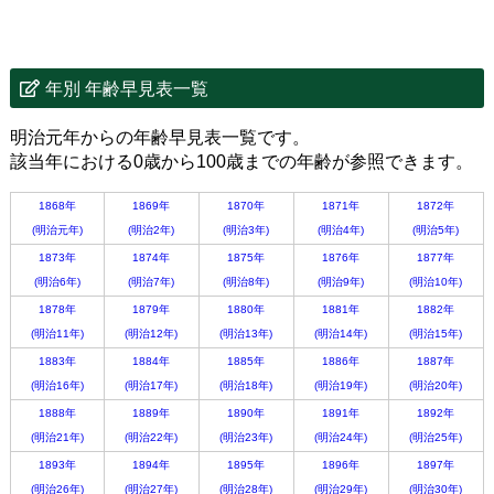
年別 年齢早見表一覧
明治元年からの年齢早見表一覧です。
該当年における0歳から100歳までの年齢が参照できます。
1868年
1869年
1870年
1871年
1872年
(明治元年)
(明治2年)
(明治3年)
(明治4年)
(明治5年)
1873年
1874年
1875年
1876年
1877年
(明治6年)
(明治7年)
(明治8年)
(明治9年)
(明治10年)
1878年
1879年
1880年
1881年
1882年
(明治11年)
(明治12年)
(明治13年)
(明治14年)
(明治15年)
1883年
1884年
1885年
1886年
1887年
(明治16年)
(明治17年)
(明治18年)
(明治19年)
(明治20年)
1888年
1889年
1890年
1891年
1892年
(明治21年)
(明治22年)
(明治23年)
(明治24年)
(明治25年)
1893年
1894年
1895年
1896年
1897年
(明治26年)
(明治27年)
(明治28年)
(明治29年)
(明治30年)