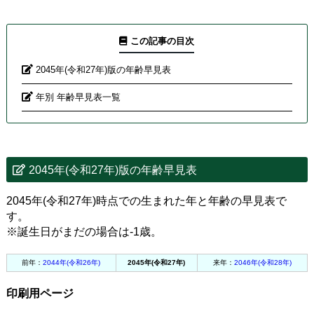
この記事の目次
2045年(令和27年)版の年齢早見表
年別 年齢早見表一覧
2045年(令和27年)版の年齢早見表
2045年(令和27年)時点での生まれた年と年齢の早見表で
す。
※誕生日がまだの場合は-1歳。
前年：
2044年(令和26年)
2045年(令和27年)
来年：
2046年(令和28年)
印刷用ページ