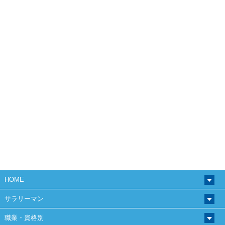
HOME
サラリーマン
職業・資格別