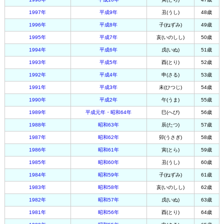
1997年
平成9年
丑(うし)
48歳
1996年
平成8年
子(ねずみ)
49歳
1995年
平成7年
亥(いのしし)
50歳
1994年
平成6年
戌(いぬ)
51歳
1993年
平成5年
酉(とり)
52歳
1992年
平成4年
申(さる)
53歳
1991年
平成3年
未(ひつじ)
54歳
1990年
平成2年
午(うま)
55歳
1989年
平成元年・昭和64年
巳(へび)
56歳
1988年
昭和63年
辰(たつ)
57歳
1987年
昭和62年
卯(うさぎ)
58歳
1986年
昭和61年
寅(とら)
59歳
1985年
昭和60年
丑(うし)
60歳
1984年
昭和59年
子(ねずみ)
61歳
1983年
昭和58年
亥(いのしし)
62歳
1982年
昭和57年
戌(いぬ)
63歳
1981年
昭和56年
酉(とり)
64歳