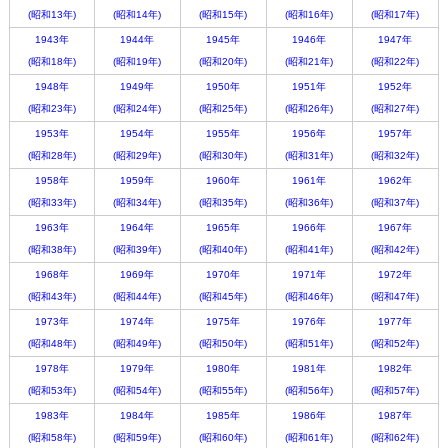
(昭和13年)
(昭和14年)
(昭和15年)
(昭和16年)
(昭和17年)
1943年
1944年
1945年
1946年
1947年
(昭和18年)
(昭和19年)
(昭和20年)
(昭和21年)
(昭和22年)
1948年
1949年
1950年
1951年
1952年
(昭和23年)
(昭和24年)
(昭和25年)
(昭和26年)
(昭和27年)
1953年
1954年
1955年
1956年
1957年
(昭和28年)
(昭和29年)
(昭和30年)
(昭和31年)
(昭和32年)
1958年
1959年
1960年
1961年
1962年
(昭和33年)
(昭和34年)
(昭和35年)
(昭和36年)
(昭和37年)
1963年
1964年
1965年
1966年
1967年
(昭和38年)
(昭和39年)
(昭和40年)
(昭和41年)
(昭和42年)
1968年
1969年
1970年
1971年
1972年
(昭和43年)
(昭和44年)
(昭和45年)
(昭和46年)
(昭和47年)
1973年
1974年
1975年
1976年
1977年
(昭和48年)
(昭和49年)
(昭和50年)
(昭和51年)
(昭和52年)
1978年
1979年
1980年
1981年
1982年
(昭和53年)
(昭和54年)
(昭和55年)
(昭和56年)
(昭和57年)
1983年
1984年
1985年
1986年
1987年
(昭和58年)
(昭和59年)
(昭和60年)
(昭和61年)
(昭和62年)