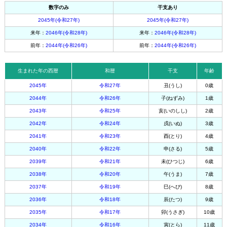
数字のみ
干支あり
2045年(令和27年)
2045年(令和27年)
来年：
2046年(令和28年)
来年：
2046年(令和28年)
前年：
2044年(令和26年)
前年：
2044年(令和26年)
生まれた年の西暦
和暦
干支
年齢
2045年
令和27年
丑(うし)
0歳
2044年
令和26年
子(ねずみ)
1歳
2043年
令和25年
亥(いのしし)
2歳
2042年
令和24年
戌(いぬ)
3歳
2041年
令和23年
酉(とり)
4歳
2040年
令和22年
申(さる)
5歳
2039年
令和21年
未(ひつじ)
6歳
2038年
令和20年
午(うま)
7歳
2037年
令和19年
巳(へび)
8歳
2036年
令和18年
辰(たつ)
9歳
2035年
令和17年
卯(うさぎ)
10歳
2034年
令和16年
寅(とら)
11歳