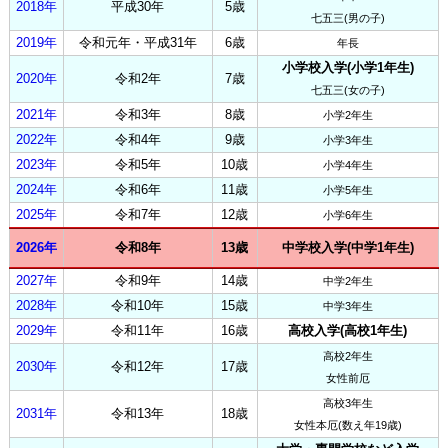
2018年
平成30年
5歳
七五三(男の子)
2019年
令和元年・平成31年
6歳
年長
小学校入学(小学1年生)
2020年
令和2年
7歳
七五三(女の子)
2021年
令和3年
8歳
小学2年生
2022年
令和4年
9歳
小学3年生
2023年
令和5年
10歳
小学4年生
2024年
令和6年
11歳
小学5年生
2025年
令和7年
12歳
小学6年生
2026年
令和8年
13歳
中学校入学(中学1年生)
2027年
令和9年
14歳
中学2年生
2028年
令和10年
15歳
中学3年生
2029年
令和11年
16歳
高校入学(高校1年生)
高校2年生
2030年
令和12年
17歳
女性前厄
高校3年生
2031年
令和13年
18歳
女性本厄(数え年19歳)