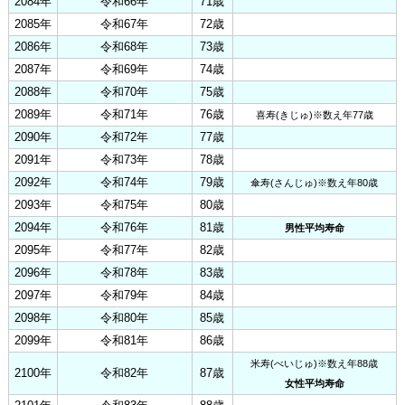
2084年
令和66年
71歳
2085年
令和67年
72歳
2086年
令和68年
73歳
2087年
令和69年
74歳
2088年
令和70年
75歳
2089年
令和71年
76歳
喜寿(きじゅ)※数え年77歳
2090年
令和72年
77歳
2091年
令和73年
78歳
2092年
令和74年
79歳
傘寿(さんじゅ)※数え年80歳
2093年
令和75年
80歳
2094年
令和76年
81歳
男性平均寿命
2095年
令和77年
82歳
2096年
令和78年
83歳
2097年
令和79年
84歳
2098年
令和80年
85歳
2099年
令和81年
86歳
米寿(べいじゅ)※数え年88歳
2100年
令和82年
87歳
女性平均寿命