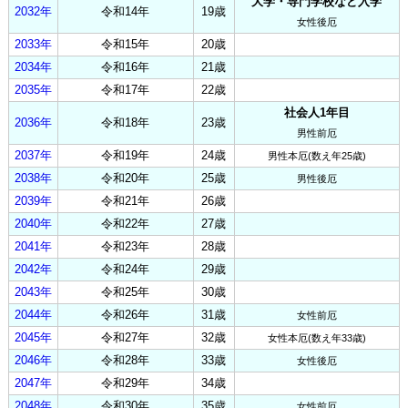
大学・専門学校など入学
2032年
令和14年
19歳
女性後厄
2033年
令和15年
20歳
2034年
令和16年
21歳
2035年
令和17年
22歳
社会人1年目
2036年
令和18年
23歳
男性前厄
2037年
令和19年
24歳
男性本厄(数え年25歳)
2038年
令和20年
25歳
男性後厄
2039年
令和21年
26歳
2040年
令和22年
27歳
2041年
令和23年
28歳
2042年
令和24年
29歳
2043年
令和25年
30歳
2044年
令和26年
31歳
女性前厄
2045年
令和27年
32歳
女性本厄(数え年33歳)
2046年
令和28年
33歳
女性後厄
2047年
令和29年
34歳
2048年
令和30年
35歳
女性前厄