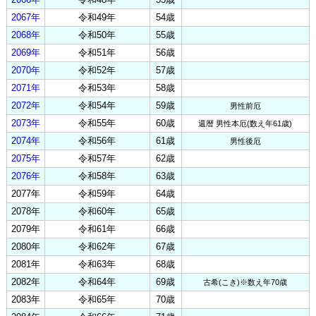
2067年
令和49年
54歳
2068年
令和50年
55歳
2069年
令和51年
56歳
2070年
令和52年
57歳
2071年
令和53年
58歳
2072年
令和54年
59歳
男性前厄
2073年
令和55年
60歳
還暦 男性本厄(数え年61歳)
2074年
令和56年
61歳
男性後厄
2075年
令和57年
62歳
2076年
令和58年
63歳
2077年
令和59年
64歳
2078年
令和60年
65歳
2079年
令和61年
66歳
2080年
令和62年
67歳
2081年
令和63年
68歳
2082年
令和64年
69歳
古希(こき)※数え年70歳
2083年
令和65年
70歳