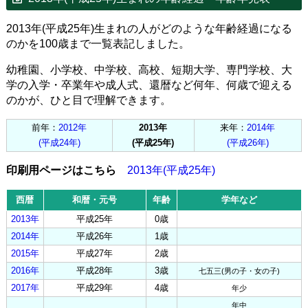
2013年(平成25年)生まれの人がどのような年齢経過になる
のかを100歳まで一覧表記しました。
幼稚園、小学校、中学校、高校、短期大学、専門学校、大
学の入学・卒業年や成人式、還暦など何年、何歳で迎える
のかが、ひと目で理解できます。
前年：
2012年
2013年
来年：
2014年
(平成24年)
(平成25年)
(平成26年)
印刷用ページはこちら
2013年(平成25年)
西暦
和暦・元号
年齢
学年など
2013年
平成25年
0歳
2014年
平成26年
1歳
2015年
平成27年
2歳
2016年
平成28年
3歳
七五三(男の子・女の子)
2017年
平成29年
4歳
年少
年中