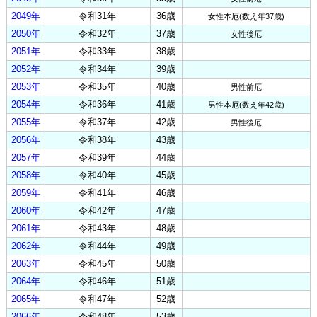
2049年
令和31年
36歳
女性本厄(数え年37歳)
2050年
令和32年
37歳
女性後厄
2051年
令和33年
38歳
2052年
令和34年
39歳
2053年
令和35年
40歳
男性前厄
2054年
令和36年
41歳
男性本厄(数え年42歳)
2055年
令和37年
42歳
男性後厄
2056年
令和38年
43歳
2057年
令和39年
44歳
2058年
令和40年
45歳
2059年
令和41年
46歳
2060年
令和42年
47歳
2061年
令和43年
48歳
2062年
令和44年
49歳
2063年
令和45年
50歳
2064年
令和46年
51歳
2065年
令和47年
52歳
2066年
令和48年
53歳