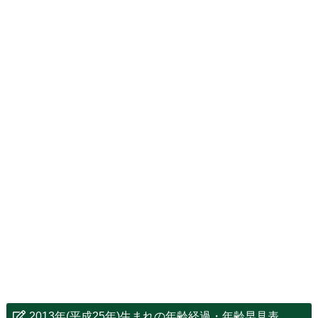
2013年(平成25年)生まれの年齢経過・年齢早見表