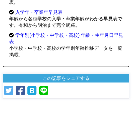
表。
入学年・卒業年早見表
年齢から各種学校の入学・卒業年齢がわかる早見表で
す。令和から明治まで完全網羅。
学年別(小学校・中学校・高校) 年齢・生年月日早見
表
小学校・中学校・高校の学年別年齢推移データを一覧
掲載。
この記事をシェアする