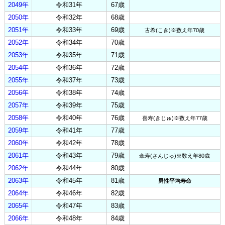
2049年
令和31年
67歳
2050年
令和32年
68歳
2051年
令和33年
69歳
古希(こき)※数え年70歳
2052年
令和34年
70歳
2053年
令和35年
71歳
2054年
令和36年
72歳
2055年
令和37年
73歳
2056年
令和38年
74歳
2057年
令和39年
75歳
2058年
令和40年
76歳
喜寿(きじゅ)※数え年77歳
2059年
令和41年
77歳
2060年
令和42年
78歳
2061年
令和43年
79歳
傘寿(さんじゅ)※数え年80歳
2062年
令和44年
80歳
2063年
令和45年
81歳
男性平均寿命
2064年
令和46年
82歳
2065年
令和47年
83歳
2066年
令和48年
84歳