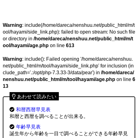
Warning
: include(/home/dareca/nenshuu.net/public_html/m/t
ool/hayami/side_link.php): failed to open stream: No such file
or directory in
/home/dareca/nenshuu.net/public_html/m/t
ool/hayami/age.php
on line
613
Warning
: include(): Failed opening '/home/dareca/nenshuu.
net/public_html/m/tool/hayami/side_link.php' for inclusion (in
clude_path='.:/opt/php-7.3.33-3/data/pear') in
/home/dareca/
nenshuu.net/public_html/m/tool/hayami/age.php
on line
6
13
あわせて読みたい
和暦西暦早見表
和暦と西暦を調べることが出来る。
年齢早見表
誕生年から年齢を一目で調べることができる年齢早見