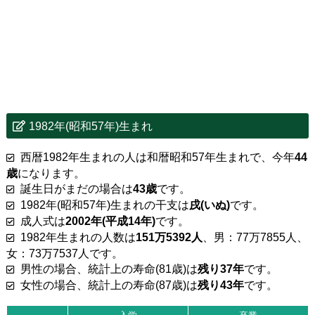
1982年(昭和57年)生まれ
西暦1982年生まれの人は和暦昭和57年生まれで、今年
44
歳
になります。
誕生日がまだの場合は
43歳
です。
1982年(昭和57年)生まれの干支は
戌(いぬ)
です。
成人式は
2002年(平成14年)
です。
1982年生まれの人数は
151万5392人
、男：77万7855人、
女：73万7537人です。
男性の場合、統計上の寿命(81歳)は
残り37年
です。
女性の場合、統計上の寿命(87歳)は
残り43年
です。